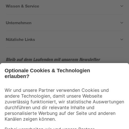
Wissen & Service
Unternehmen
Nützliche Links
Bleib auf dem Laufenden mit unserem Newsletter
Der toom Newsletter: Keine Angebote und Aktionen mehr verpassen!
Zur Newsletter Anmeldung
Folge uns