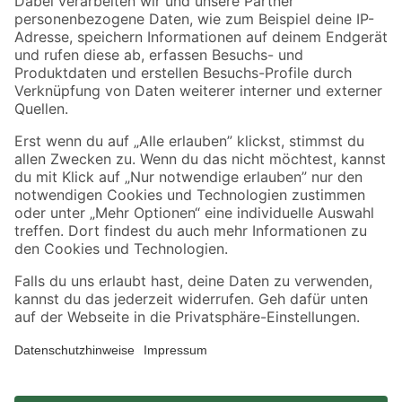
Zahlungsarten
Versandarten
Sicher einkaufen
Jetzt die toom-App herunterladen
Alle Preisangaben in EUR inkl. gesetzl. MwSt.. Die dargestellten Angebote sind unter
Umständen nicht in allen Märkten verfügbar. Die angegebenen Verfügbarkeiten beziehen
sich auf den unter "Mein Markt" ausgewählten toom Baumarkt. Alle Angebote und
Produkte nur solange der Vorrat reicht.
*Paketversand ab 59 € versandkostenfrei, gilt nicht für Artikel mit Speditionsversand, hier
fallen zusätzliche Versandkosten an.