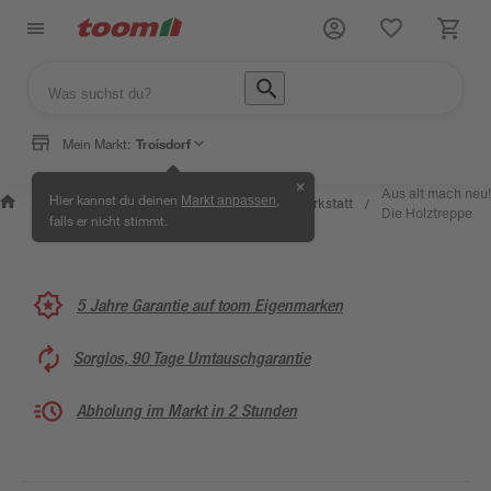
Mein Markt:
Troisdorf
✕
Wissen &
Selbermachen
Aus alt mach neu!
Hier kannst du deinen
,
Markt anpassen
Kreativwerkstatt
/
/
/
/
Service
& Ratgeber
Die Holztreppe
falls er nicht stimmt.
5 Jahre Garantie auf toom Eigenmarken
Sorglos, 90 Tage Umtauschgarantie
Abholung im Markt in 2 Stunden