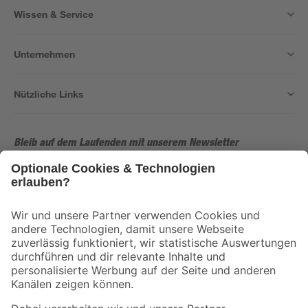
Wissen & Service
Unternehmen
Nützliche Links
Bleib auf dem Laufenden mit unserem Newsletter
Der toom Newsletter: Keine Angebote und Aktionen mehr verpassen!
Zur Newsletter Anmeldung
Folge uns