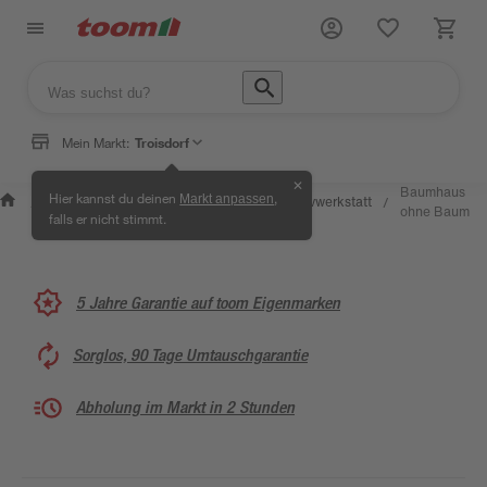
Mein Markt:
Troisdorf
✕
Wissen &
Selbermachen
Baumhaus
Hier kannst du deinen
,
Markt anpassen
Kreativwerkstatt
/
/
/
/
Service
& Ratgeber
ohne Baum
falls er nicht stimmt.
5 Jahre Garantie auf toom Eigenmarken
Sorglos, 90 Tage Umtauschgarantie
Abholung im Markt in 2 Stunden