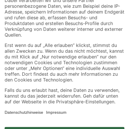
Zahlungsarten
Versandarten
Sicher einkaufen
Jetzt die toom-App herunterladen
Alle Preisangaben in EUR inkl. gesetzl. MwSt.. Die dargestellten Angebote sind unter
Umständen nicht in allen Märkten verfügbar. Die angegebenen Verfügbarkeiten beziehen
sich auf den unter "Mein Markt" ausgewählten toom Baumarkt. Alle Angebote und
Produkte nur solange der Vorrat reicht.
*Paketversand ab 59 € versandkostenfrei, gilt nicht für Artikel mit Speditionsversand, hier
fallen zusätzliche Versandkosten an.