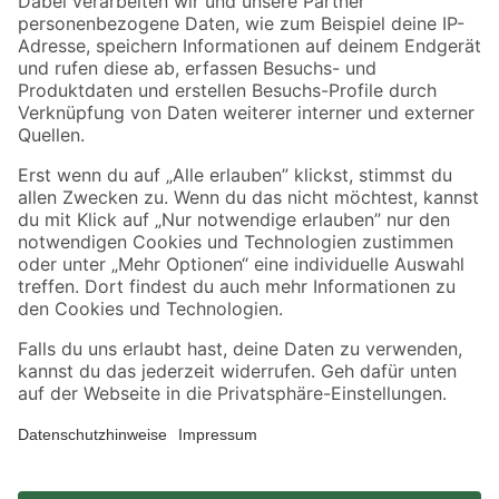
Zahlungsarten
Versandarten
Sicher einkaufen
Jetzt die toom-App herunterladen
Alle Preisangaben in EUR inkl. gesetzl. MwSt.. Die dargestellten Angebote sind unter
Umständen nicht in allen Märkten verfügbar. Die angegebenen Verfügbarkeiten beziehen
sich auf den unter "Mein Markt" ausgewählten toom Baumarkt. Alle Angebote und
Produkte nur solange der Vorrat reicht.
*Paketversand ab 59 € versandkostenfrei, gilt nicht für Artikel mit Speditionsversand, hier
fallen zusätzliche Versandkosten an.