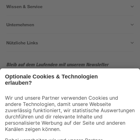
Wissen & Service
Unternehmen
Nützliche Links
Bleib auf dem Laufenden mit unserem Newsletter
Der toom Newsletter: Keine Angebote und Aktionen mehr verpassen!
Zur Newsletter Anmeldung
Folge uns