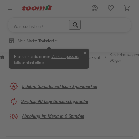
Mein Markt:
Troisdorf
✕
Wissen &
Selbermachen
Kinderbauwagen
Hier kannst du deinen
,
Markt anpassen
Kreativwerkstatt
/
/
/
/
Service
& Ratgeber
90iger
falls er nicht stimmt.
5 Jahre Garantie auf toom Eigenmarken
Sorglos, 90 Tage Umtauschgarantie
Abholung im Markt in 2 Stunden