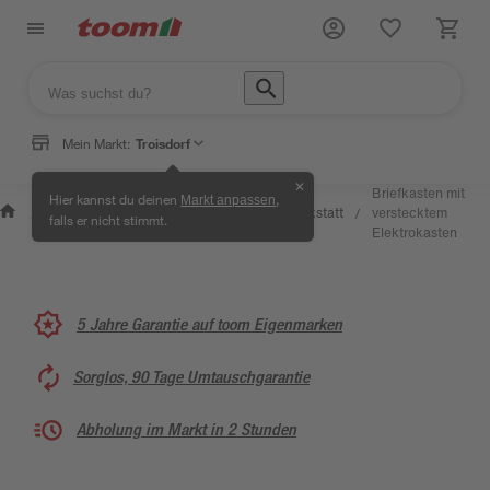
Mein Markt:
Troisdorf
✕
Wissen
Briefkasten mit
Hier kannst du deinen
,
Markt anpassen
Selbermachen
&
Kreativwerkstatt
verstecktem
/
/
/
/
falls er nicht stimmt.
& Ratgeber
Service
Elektrokasten
5 Jahre Garantie auf toom Eigenmarken
Sorglos, 90 Tage Umtauschgarantie
Abholung im Markt in 2 Stunden