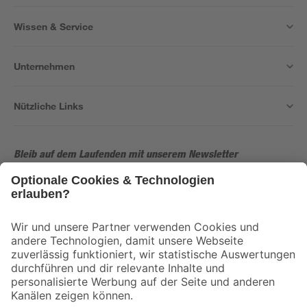
Wissen & Service
Unternehmen
Nützliche Links
Bleib auf dem Laufenden mit unserem Newsletter
Der toom Newsletter: Keine Angebote und Aktionen mehr verpassen!
Zur Newsletter Anmeldung
Folge uns