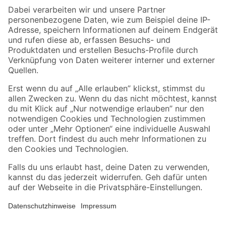
Zahlungsarten
Versandarten
Sicher einkaufen
Jetzt die toom-App herunterladen
Alle Preisangaben in EUR inkl. gesetzl. MwSt.. Die dargestellten Angebote sind unter
Umständen nicht in allen Märkten verfügbar. Die angegebenen Verfügbarkeiten beziehen
sich auf den unter "Mein Markt" ausgewählten toom Baumarkt. Alle Angebote und
Produkte nur solange der Vorrat reicht.
*Paketversand ab 59 € versandkostenfrei, gilt nicht für Artikel mit Speditionsversand, hier
fallen zusätzliche Versandkosten an.