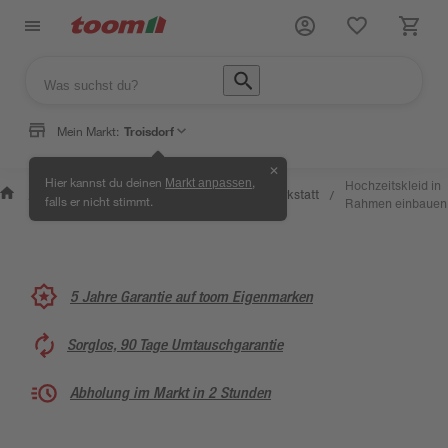
Mein Markt:
Troisdorf
✕
Wissen
Hier kannst du deinen
,
Markt anpassen
Selbermachen
Hochzeitskleid in
&
Kreativwerkstatt
/
/
/
/
falls er nicht stimmt.
& Ratgeber
Rahmen einbauen
Service
5 Jahre Garantie auf toom Eigenmarken
Sorglos, 90 Tage Umtauschgarantie
Abholung im Markt in 2 Stunden