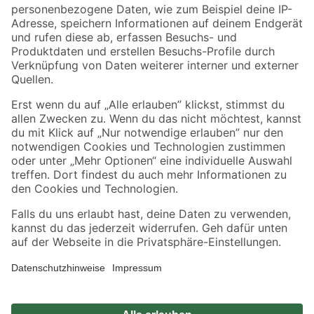
Zahlungsarten
Versandarten
Sicher einkaufen
Jetzt die toom-App herunterladen
Alle Preisangaben in EUR inkl. gesetzl. MwSt.. Die dargestellten Angebote sind unter
Umständen nicht in allen Märkten verfügbar. Die angegebenen Verfügbarkeiten beziehen
sich auf den unter "Mein Markt" ausgewählten toom Baumarkt. Alle Angebote und
Produkte nur solange der Vorrat reicht.
*Paketversand ab 59 € versandkostenfrei, gilt nicht für Artikel mit Speditionsversand, hier
fallen zusätzliche Versandkosten an.