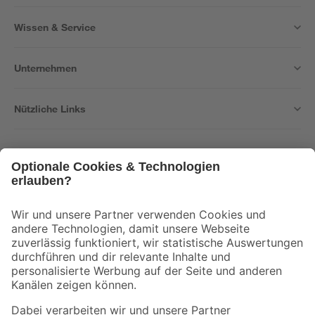
Wissen & Service
Unternehmen
Nützliche Links
Bleib auf dem Laufenden mit unserem Newsletter
Der toom Newsletter: Keine Angebote und Aktionen mehr verpassen!
Zur Newsletter Anmeldung
Folge uns