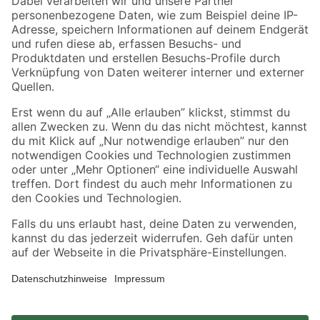
Zahlungsarten
Versandarten
Sicher einkaufen
Jetzt die toom-App herunterladen
Alle Preisangaben in EUR inkl. gesetzl. MwSt.. Die dargestellten Angebote sind unter
Umständen nicht in allen Märkten verfügbar. Die angegebenen Verfügbarkeiten beziehen
sich auf den unter "Mein Markt" ausgewählten toom Baumarkt. Alle Angebote und
Produkte nur solange der Vorrat reicht.
*Paketversand ab 59 € versandkostenfrei, gilt nicht für Artikel mit Speditionsversand, hier
fallen zusätzliche Versandkosten an.