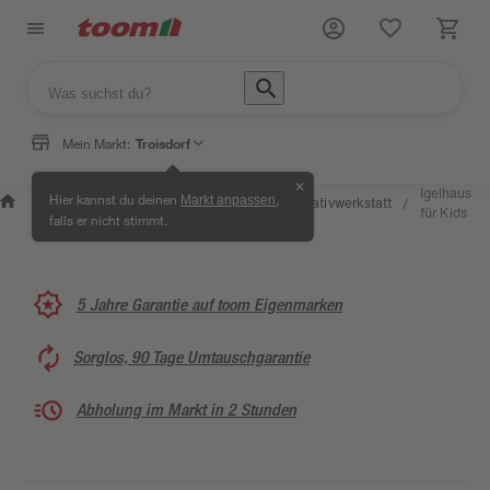
Mein Markt:
Troisdorf
✕
Wissen &
Selbermachen &
Igelhaus
Hier kannst du deinen
,
Markt anpassen
Kreativwerkstatt
/
/
/
/
Service
Ratgeber
für Kids
falls er nicht stimmt.
5 Jahre Garantie auf toom Eigenmarken
Sorglos, 90 Tage Umtauschgarantie
Abholung im Markt in 2 Stunden