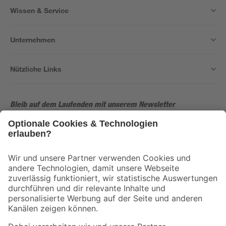
Wissen & Service
Unternehmen
Nützliche Links
Bleib auf dem Laufenden mit unserem Newsletter
Der toom Newsletter: Keine Angebote und Aktionen mehr verpassen!
Zur Newsletter Anmeldung
Folge uns