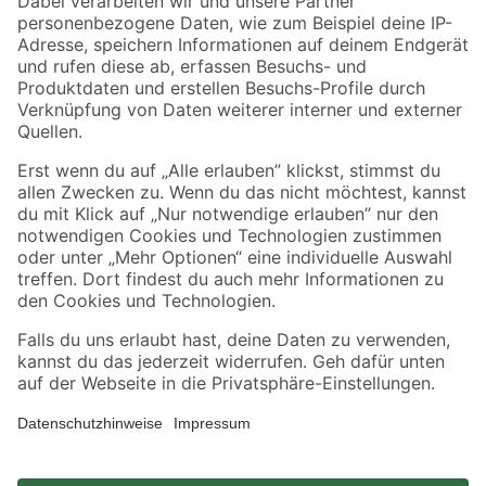
Zahlungsarten
Versandarten
Sicher einkaufen
Jetzt die toom-App herunterladen
Alle Preisangaben in EUR inkl. gesetzl. MwSt.. Die dargestellten Angebote sind unter
Umständen nicht in allen Märkten verfügbar. Die angegebenen Verfügbarkeiten beziehen
sich auf den unter "Mein Markt" ausgewählten toom Baumarkt. Alle Angebote und
Produkte nur solange der Vorrat reicht.
*Paketversand ab 59 € versandkostenfrei, gilt nicht für Artikel mit Speditionsversand, hier
fallen zusätzliche Versandkosten an.