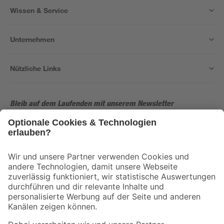
Wissen & Service
Unternehmen
Nützliche Links
Bleib auf dem Laufenden mit unserem Newsletter
Der toom Newsletter: Keine Angebote und Aktionen mehr verpassen!
Zur Newsletter Anmeldung
Folge uns