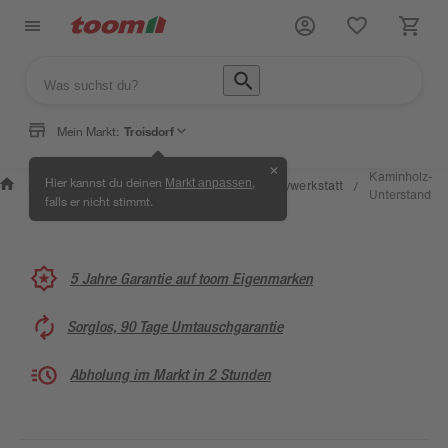
Mein Markt:
Troisdorf
✕
Wissen &
Selbermachen &
Kaminholz-
Hier kannst du deinen
,
Markt anpassen
Kreativwerkstatt
/
/
/
/
Service
Ratgeber
Unterstand
falls er nicht stimmt.
5 Jahre Garantie auf toom Eigenmarken
Sorglos, 90 Tage Umtauschgarantie
Abholung im Markt in 2 Stunden