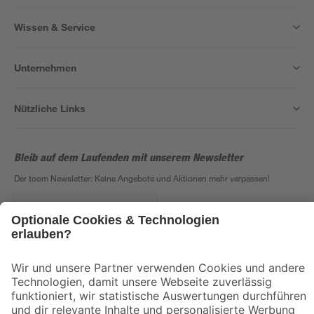
Wissen & Service
Unternehmen
Nützliche Links
Bleib auf dem Laufenden mit unserem Newsletter
Der toom Newsletter: Keine Angebote und Aktionen mehr verpassen!
Zur Newsletter Anmeldung
Folge uns