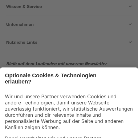
Wissen & Service
Unternehmen
Nützliche Links
Bleib auf dem Laufenden mit unserem Newsletter
Der toom Newsletter: Keine Angebote und Aktionen mehr verpassen!
Zur Newsletter Anmeldung
Folge uns