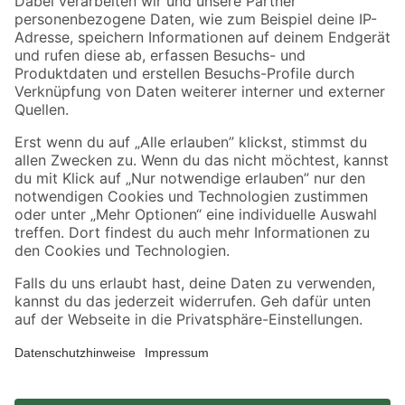
Zahlungsarten
Versandarten
Sicher einkaufen
Jetzt die toom-App herunterladen
Alle Preisangaben in EUR inkl. gesetzl. MwSt.. Die dargestellten Angebote sind unter
Umständen nicht in allen Märkten verfügbar. Die angegebenen Verfügbarkeiten beziehen
sich auf den unter "Mein Markt" ausgewählten toom Baumarkt. Alle Angebote und
Produkte nur solange der Vorrat reicht.
*Paketversand ab 59 € versandkostenfrei, gilt nicht für Artikel mit Speditionsversand, hier
fallen zusätzliche Versandkosten an.