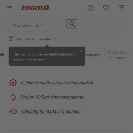
Mein Markt:
Troisdorf
✕
Wissen &
Selbermachen
TicTacToe -
Hier kannst du deinen
,
Markt anpassen
Kreativwerkstatt
/
/
/
/
Service
& Ratgeber
Gartenspiel
falls er nicht stimmt.
5 Jahre Garantie auf toom Eigenmarken
Sorglos, 90 Tage Umtauschgarantie
Abholung im Markt in 2 Stunden