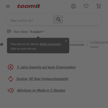
Mein Markt:
Troisdorf
✕
Wissen &
Selbermachen &
Lichtschacht
Hier kannst du deinen
,
Markt anpassen
Kreativwerkstatt
/
/
/
/
Service
Ratgeber
Keller
falls er nicht stimmt.
5 Jahre Garantie auf toom Eigenmarken
Sorglos, 90 Tage Umtauschgarantie
Abholung im Markt in 2 Stunden