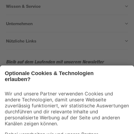
Wissen & Service
Unternehmen
Nützliche Links
Bleib auf dem Laufenden mit unserem Newsletter
Der toom Newsletter: Keine Angebote und Aktionen mehr verpassen!
Zur Newsletter Anmeldung
Folge uns