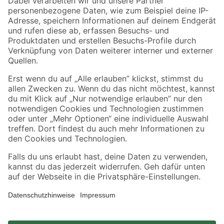
Zahlungsarten
Versandarten
Sicher einkaufen
Jetzt die toom-App herunterladen
Alle Preisangaben in EUR inkl. gesetzl. MwSt.. Die dargestellten Angebote sind unter
Umständen nicht in allen Märkten verfügbar. Die angegebenen Verfügbarkeiten beziehen
sich auf den unter "Mein Markt" ausgewählten toom Baumarkt. Alle Angebote und
Produkte nur solange der Vorrat reicht.
*Paketversand ab 59 € versandkostenfrei, gilt nicht für Artikel mit Speditionsversand, hier
fallen zusätzliche Versandkosten an.