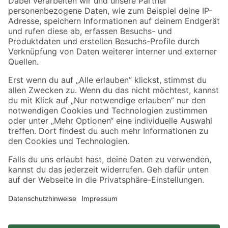
Zahlungsarten
Versandarten
Sicher einkaufen
Jetzt die toom-App herunterladen
Alle Preisangaben in EUR inkl. gesetzl. MwSt.. Die dargestellten Angebote sind unter
Umständen nicht in allen Märkten verfügbar. Die angegebenen Verfügbarkeiten beziehen
sich auf den unter "Mein Markt" ausgewählten toom Baumarkt. Alle Angebote und
Produkte nur solange der Vorrat reicht.
*Paketversand ab 59 € versandkostenfrei, gilt nicht für Artikel mit Speditionsversand, hier
fallen zusätzliche Versandkosten an.