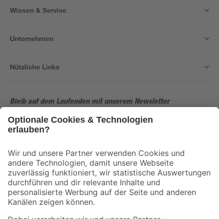
Wissen & Service
Unternehmen
Nützliche Links
Bleib auf dem Laufenden mit unserem Newsletter
Der toom Newsletter: Keine Angebote und Aktionen mehr verpassen!
Zur Newsletter Anmeldung
Folge uns