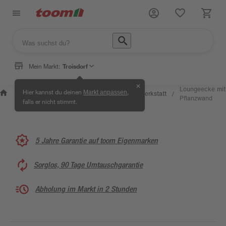
Mein Markt:
Troisdorf
✕
Wissen &
Selbermachen
Loungeecke mit
Hier kannst du deinen
,
Markt anpassen
Kreativwerkstatt
/
/
/
/
Service
& Ratgeber
Pflanzwand
falls er nicht stimmt.
5 Jahre Garantie auf toom Eigenmarken
Sorglos, 90 Tage Umtauschgarantie
Abholung im Markt in 2 Stunden