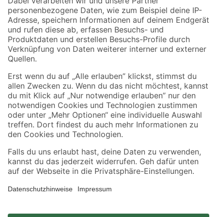
Zahlungsarten
Versandarten
Sicher einkaufen
Jetzt die toom-App herunterladen
Alle Preisangaben in EUR inkl. gesetzl. MwSt.. Die dargestellten Angebote sind unter
Umständen nicht in allen Märkten verfügbar. Die angegebenen Verfügbarkeiten beziehen
sich auf den unter "Mein Markt" ausgewählten toom Baumarkt. Alle Angebote und
Produkte nur solange der Vorrat reicht.
*Paketversand ab 59 € versandkostenfrei, gilt nicht für Artikel mit Speditionsversand, hier
fallen zusätzliche Versandkosten an.