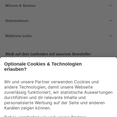
Wissen & Service
Unternehmen
Nützliche Links
Bleib auf dem Laufenden mit unserem Newsletter
Der toom Newsletter: Keine Angebote und Aktionen mehr verpassen!
Zur Newsletter Anmeldung
Folge uns