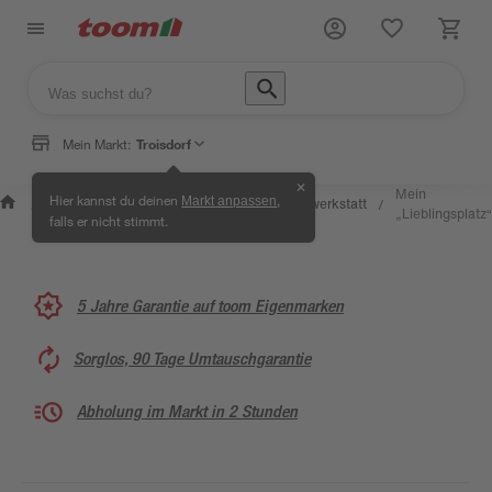
Mein Markt:
Troisdorf
✕
Wissen &
Selbermachen
Mein
Hier kannst du deinen
,
Markt anpassen
Kreativwerkstatt
/
/
/
/
Service
& Ratgeber
„Lieblingsplatz“
falls er nicht stimmt.
5 Jahre Garantie auf toom Eigenmarken
Sorglos, 90 Tage Umtauschgarantie
Abholung im Markt in 2 Stunden