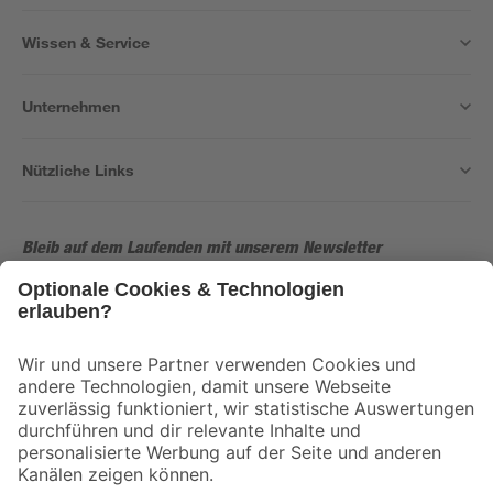
Wissen & Service
Unternehmen
Nützliche Links
Bleib auf dem Laufenden mit unserem Newsletter
Der toom Newsletter: Keine Angebote und Aktionen mehr verpassen!
Zur Newsletter Anmeldung
Folge uns