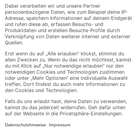
Zahlungsarten
Versandarten
Sicher einkaufen
Jetzt die toom-App herunterladen
Alle Preisangaben in EUR inkl. gesetzl. MwSt.. Die dargestellten Angebote sind unter
Umständen nicht in allen Märkten verfügbar. Die angegebenen Verfügbarkeiten beziehen
sich auf den unter "Mein Markt" ausgewählten toom Baumarkt. Alle Angebote und
Produkte nur solange der Vorrat reicht.
*Paketversand ab 59 € versandkostenfrei, gilt nicht für Artikel mit Speditionsversand, hier
fallen zusätzliche Versandkosten an.