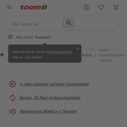
Mein Markt:
Troisdorf
✕
Neuer
Hier kannst du deinen
,
Markt anpassen
Wissen &
Selbermachen
Kreativwerkstatt
Kaninchenstall +
/
/
/
/
falls er nicht stimmt.
Service
& Ratgeber
Auslauf
5 Jahre Garantie auf toom Eigenmarken
Sorglos, 90 Tage Umtauschgarantie
Abholung im Markt in 2 Stunden