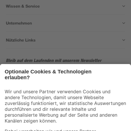
Wissen & Service
Unternehmen
Nützliche Links
Bleib auf dem Laufenden mit unserem Newsletter
Der toom Newsletter: Keine Angebote und Aktionen mehr verpassen!
Zur Newsletter Anmeldung
Folge uns