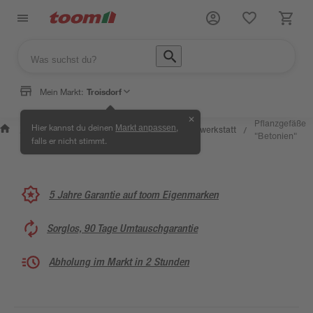
Mein Markt:
Troisdorf
✕
Wissen &
Selbermachen
Pflanzgefäße
Hier kannst du deinen
,
Markt anpassen
Kreativwerkstatt
/
/
/
/
Service
& Ratgeber
"Betonien"
falls er nicht stimmt.
5 Jahre Garantie auf toom Eigenmarken
Sorglos, 90 Tage Umtauschgarantie
Abholung im Markt in 2 Stunden