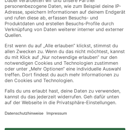
Zahlungsarten
Versandarten
Sicher einkaufen
Jetzt die toom-App herunterladen
Alle Preisangaben in EUR inkl. gesetzl. MwSt.. Die dargestellten Angebote sind unter
Umständen nicht in allen Märkten verfügbar. Die angegebenen Verfügbarkeiten beziehen
sich auf den unter "Mein Markt" ausgewählten toom Baumarkt. Alle Angebote und
Produkte nur solange der Vorrat reicht.
*Paketversand ab 59 € versandkostenfrei, gilt nicht für Artikel mit Speditionsversand, hier
fallen zusätzliche Versandkosten an.