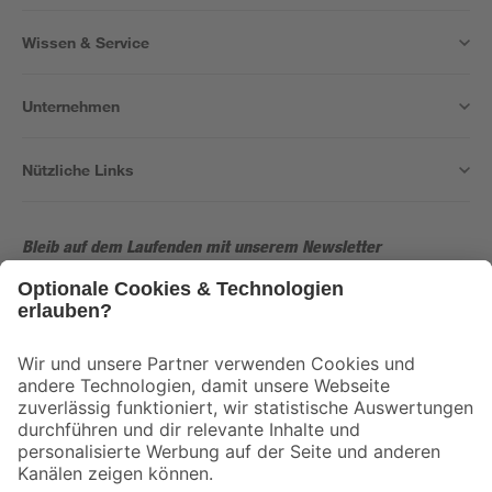
Wissen & Service
Unternehmen
Nützliche Links
Bleib auf dem Laufenden mit unserem Newsletter
Der toom Newsletter: Keine Angebote und Aktionen mehr verpassen!
Zur Newsletter Anmeldung
Folge uns