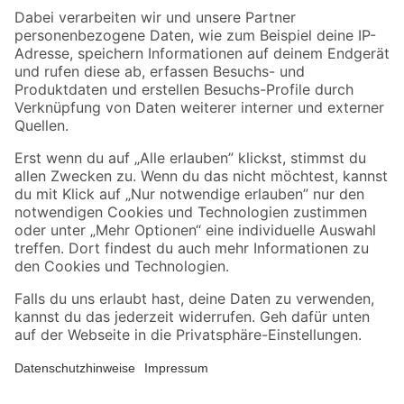
Zahlungsarten
Versandarten
Sicher einkaufen
Jetzt die toom-App herunterladen
Alle Preisangaben in EUR inkl. gesetzl. MwSt.. Die dargestellten Angebote sind unter
Umständen nicht in allen Märkten verfügbar. Die angegebenen Verfügbarkeiten beziehen
sich auf den unter "Mein Markt" ausgewählten toom Baumarkt. Alle Angebote und
Produkte nur solange der Vorrat reicht.
*Paketversand ab 59 € versandkostenfrei, gilt nicht für Artikel mit Speditionsversand, hier
fallen zusätzliche Versandkosten an.