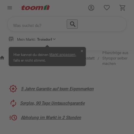
Mein Markt:
Troisdorf
✕
Wissen
Pflanztröge aus
Hier kannst du deinen
,
Markt anpassen
Selbermachen
&
Kreativwerkstatt
Styropor selber
/
/
/
/
falls er nicht stimmt.
& Ratgeber
Service
machen
5 Jahre Garantie auf toom Eigenmarken
Sorglos, 90 Tage Umtauschgarantie
Abholung im Markt in 2 Stunden