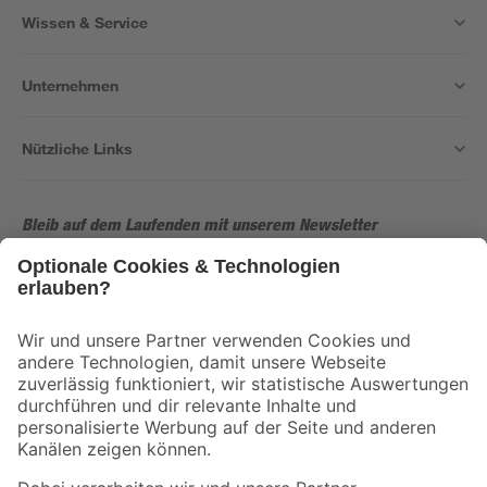
Wissen & Service
Unternehmen
Nützliche Links
Bleib auf dem Laufenden mit unserem Newsletter
Der toom Newsletter: Keine Angebote und Aktionen mehr verpassen!
Zur Newsletter Anmeldung
Folge uns