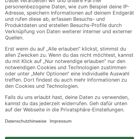
Zahlungsarten
Versandarten
Sicher einkaufen
Jetzt die toom-App herunterladen
Alle Preisangaben in EUR inkl. gesetzl. MwSt.. Die dargestellten Angebote sind unter
Umständen nicht in allen Märkten verfügbar. Die angegebenen Verfügbarkeiten beziehen
sich auf den unter "Mein Markt" ausgewählten toom Baumarkt. Alle Angebote und
Produkte nur solange der Vorrat reicht.
*Paketversand ab 59 € versandkostenfrei, gilt nicht für Artikel mit Speditionsversand, hier
fallen zusätzliche Versandkosten an.