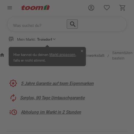
Mein Markt:
Troisdorf
✕
Wissen &
Selbermachen &
Samentüten
Hier kannst du deinen
,
Markt anpassen
Kreativwerkstatt
/
/
/
/
Service
Ratgeber
basteln
falls er nicht stimmt.
5 Jahre Garantie auf toom Eigenmarken
Sorglos, 90 Tage Umtauschgarantie
Abholung im Markt in 2 Stunden