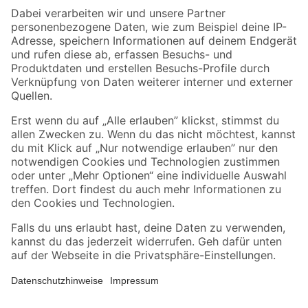
Zahlungsarten
Versandarten
Sicher einkaufen
Jetzt die toom-App herunterladen
Alle Preisangaben in EUR inkl. gesetzl. MwSt.. Die dargestellten Angebote sind unter
Umständen nicht in allen Märkten verfügbar. Die angegebenen Verfügbarkeiten beziehen
sich auf den unter "Mein Markt" ausgewählten toom Baumarkt. Alle Angebote und
Produkte nur solange der Vorrat reicht.
*Paketversand ab 59 € versandkostenfrei, gilt nicht für Artikel mit Speditionsversand, hier
fallen zusätzliche Versandkosten an.