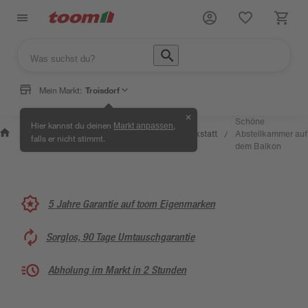
Mein Markt:
Troisdorf
✕
Wissen
Schöne
Hier kannst du deinen
,
Markt anpassen
Selbermachen
&
Kreativwerkstatt
Abstellkammer auf
/
/
/
/
falls er nicht stimmt.
& Ratgeber
Service
dem Balkon
5 Jahre Garantie auf toom Eigenmarken
Sorglos, 90 Tage Umtauschgarantie
Abholung im Markt in 2 Stunden