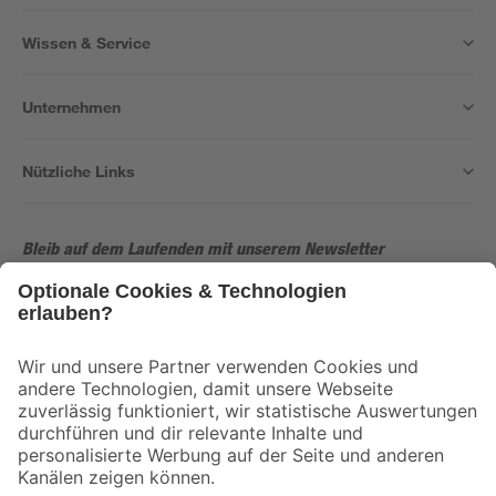
Wissen & Service
Unternehmen
Nützliche Links
Bleib auf dem Laufenden mit unserem Newsletter
Der toom Newsletter: Keine Angebote und Aktionen mehr verpassen!
Zur Newsletter Anmeldung
Folge uns