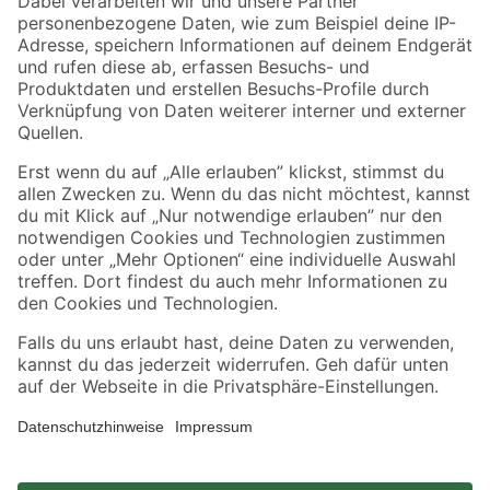
Zahlungsarten
Versandarten
Sicher einkaufen
Jetzt die toom-App herunterladen
Alle Preisangaben in EUR inkl. gesetzl. MwSt.. Die dargestellten Angebote sind unter
Umständen nicht in allen Märkten verfügbar. Die angegebenen Verfügbarkeiten beziehen
sich auf den unter "Mein Markt" ausgewählten toom Baumarkt. Alle Angebote und
Produkte nur solange der Vorrat reicht.
*Paketversand ab 59 € versandkostenfrei, gilt nicht für Artikel mit Speditionsversand, hier
fallen zusätzliche Versandkosten an.