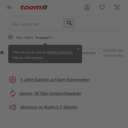
Mein Markt:
Troisdorf
✕
Wissen &
Selbermachen
Schrank aus
Hier kannst du deinen
,
Markt anpassen
Kreativwerkstatt
/
/
/
/
Service
& Ratgeber
Traktorreifen
falls er nicht stimmt.
5 Jahre Garantie auf toom Eigenmarken
Sorglos, 90 Tage Umtauschgarantie
Abholung im Markt in 2 Stunden