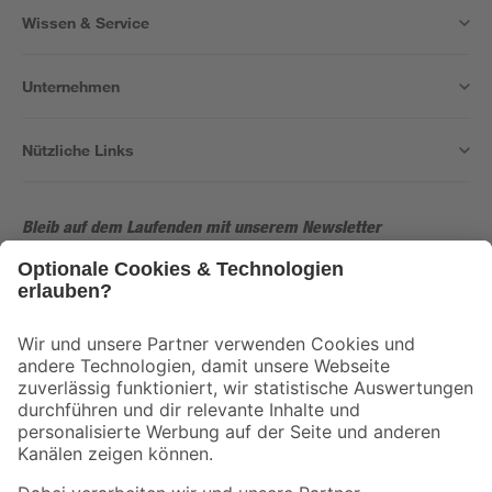
Wissen & Service
Unternehmen
Nützliche Links
Bleib auf dem Laufenden mit unserem Newsletter
Der toom Newsletter: Keine Angebote und Aktionen mehr verpassen!
Zur Newsletter Anmeldung
Folge uns