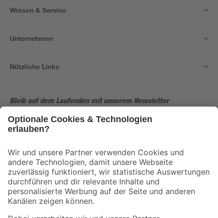
Wissen & Service
Unternehmen
Nützliche Links
Bleib auf dem Laufenden mit unserem Newsletter
Der toom Newsletter: Keine Angebote und Aktionen mehr verpassen!
Zur Newsletter Anmeldung
Folge uns