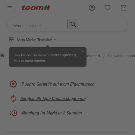
Mein Markt:
Troisdorf
✕
Wissen &
Selbermachen
Hier kannst du deinen
,
Markt anpassen
Kreativwerkstatt
Schwalbenhotel
/
/
/
/
Service
& Ratgeber
falls er nicht stimmt.
5 Jahre Garantie auf toom Eigenmarken
Sorglos, 90 Tage Umtauschgarantie
Abholung im Markt in 2 Stunden