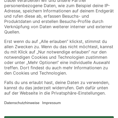
Zahlungsarten
Versandarten
Sicher einkaufen
Jetzt die toom-App herunterladen
Alle Preisangaben in EUR inkl. gesetzl. MwSt.. Die dargestellten Angebote sind unter
Umständen nicht in allen Märkten verfügbar. Die angegebenen Verfügbarkeiten beziehen
sich auf den unter "Mein Markt" ausgewählten toom Baumarkt. Alle Angebote und
Produkte nur solange der Vorrat reicht.
*Paketversand ab 59 € versandkostenfrei, gilt nicht für Artikel mit Speditionsversand, hier
fallen zusätzliche Versandkosten an.