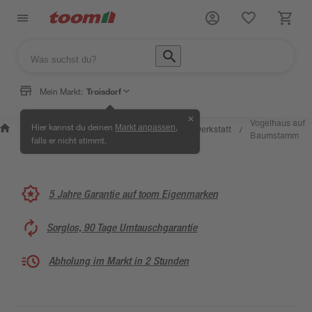
Mein Markt:
Troisdorf
✕
Wissen &
Selbermachen
Vogelhaus auf
Hier kannst du deinen
,
Markt anpassen
Kreativwerkstatt
/
/
/
/
Service
& Ratgeber
Baumstamm
falls er nicht stimmt.
5 Jahre Garantie auf toom Eigenmarken
Sorglos, 90 Tage Umtauschgarantie
Abholung im Markt in 2 Stunden