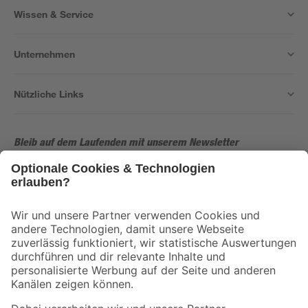
Wissen & Service
Unternehmen
Nützliche Links
Bleib auf dem Laufenden mit unserem Newsletter
Der toom Newsletter: Keine Angebote und Aktionen mehr verpassen!
Zur Newsletter Anmeldung
Folge uns