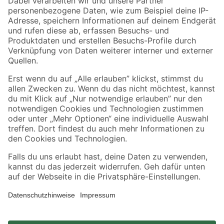
Zahlungsarten
Versandarten
Sicher einkaufen
Jetzt die toom-App herunterladen
Alle Preisangaben in EUR inkl. gesetzl. MwSt.. Die dargestellten Angebote sind unter
Umständen nicht in allen Märkten verfügbar. Die angegebenen Verfügbarkeiten beziehen
sich auf den unter "Mein Markt" ausgewählten toom Baumarkt. Alle Angebote und
Produkte nur solange der Vorrat reicht.
*Paketversand ab 59 € versandkostenfrei, gilt nicht für Artikel mit Speditionsversand, hier
fallen zusätzliche Versandkosten an.