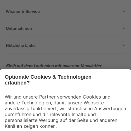
Wissen & Service
Unternehmen
Nützliche Links
Bleib auf dem Laufenden mit unserem Newsletter
Der toom Newsletter: Keine Angebote und Aktionen mehr verpassen!
Zur Newsletter Anmeldung
Folge uns