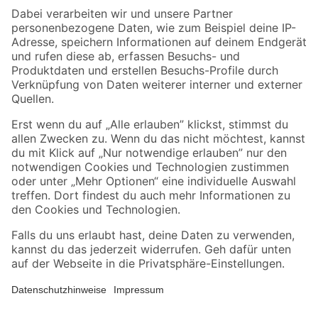
Zahlungsarten
Versandarten
Sicher einkaufen
Jetzt die toom-App herunterladen
Alle Preisangaben in EUR inkl. gesetzl. MwSt.. Die dargestellten Angebote sind unter
Umständen nicht in allen Märkten verfügbar. Die angegebenen Verfügbarkeiten beziehen
sich auf den unter "Mein Markt" ausgewählten toom Baumarkt. Alle Angebote und
Produkte nur solange der Vorrat reicht.
*Paketversand ab 59 € versandkostenfrei, gilt nicht für Artikel mit Speditionsversand, hier
fallen zusätzliche Versandkosten an.