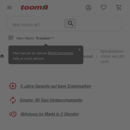
Mein Markt:
Troisdorf
✕
Wissen
Spiegelgravur
Hier kannst du deinen
,
Markt anpassen
Selbermachen
&
Kreativwerkstatt
YODA mit LED
/
/
/
/
falls er nicht stimmt.
& Ratgeber
Service
Licht
5 Jahre Garantie auf toom Eigenmarken
Sorglos, 90 Tage Umtauschgarantie
Abholung im Markt in 2 Stunden