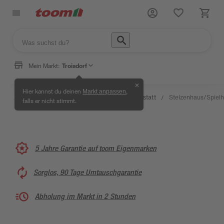
Mein Markt:
Troisdorf
✕
Wissen
Hier kannst du deinen
,
Markt anpassen
Selbermachen
&
Kreativwerkstatt
Stelzenhaus/Spiel
/
/
/
/
falls er nicht stimmt.
& Ratgeber
Service
5 Jahre Garantie auf toom Eigenmarken
Sorglos, 90 Tage Umtauschgarantie
Abholung im Markt in 2 Stunden