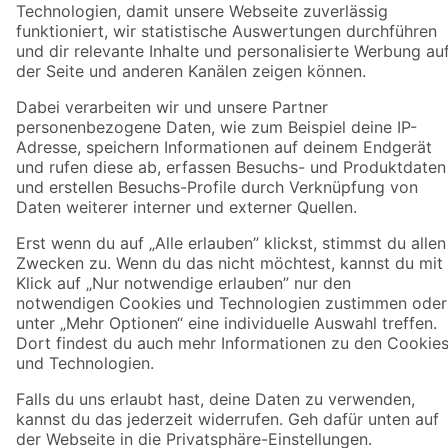
Zahlungsarten
Versandarten
Sicher einkaufen
Jetzt die toom-App herunterladen
Alle Preisangaben in EUR inkl. gesetzl. MwSt.. Die dargestellten Angebote sind unter
Umständen nicht in allen Märkten verfügbar. Die angegebenen Verfügbarkeiten beziehen
sich auf den unter "Mein Markt" ausgewählten toom Baumarkt. Alle Angebote und
Produkte nur solange der Vorrat reicht.
*Paketversand ab 59 € versandkostenfrei, gilt nicht für Artikel mit Speditionsversand, hier
fallen zusätzliche Versandkosten an.