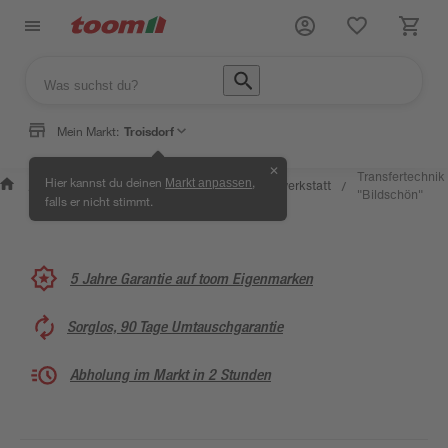
Mein Markt:
Troisdorf
✕
Wissen &
Selbermachen
Transfertechnik
Hier kannst du deinen
,
Markt anpassen
Kreativwerkstatt
/
/
/
/
Service
& Ratgeber
"Bildschön"
falls er nicht stimmt.
5 Jahre Garantie auf toom Eigenmarken
Sorglos, 90 Tage Umtauschgarantie
Abholung im Markt in 2 Stunden