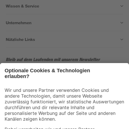
Wissen & Service
Unternehmen
Nützliche Links
Bleib auf dem Laufenden mit unserem Newsletter
Der toom Newsletter: Keine Angebote und Aktionen mehr verpassen!
Zur Newsletter Anmeldung
Folge uns