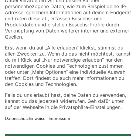
Zahlungsarten
Versandarten
Sicher einkaufen
Jetzt die toom-App herunterladen
Alle Preisangaben in EUR inkl. gesetzl. MwSt.. Die dargestellten Angebote sind unter
Umständen nicht in allen Märkten verfügbar. Die angegebenen Verfügbarkeiten beziehen
sich auf den unter "Mein Markt" ausgewählten toom Baumarkt. Alle Angebote und
Produkte nur solange der Vorrat reicht.
*Paketversand ab 59 € versandkostenfrei, gilt nicht für Artikel mit Speditionsversand, hier
fallen zusätzliche Versandkosten an.