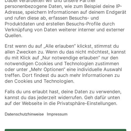
Zahlungsarten
Versandarten
Sicher einkaufen
Jetzt die toom-App herunterladen
Alle Preisangaben in EUR inkl. gesetzl. MwSt.. Die dargestellten Angebote sind unter
Umständen nicht in allen Märkten verfügbar. Die angegebenen Verfügbarkeiten beziehen
sich auf den unter "Mein Markt" ausgewählten toom Baumarkt. Alle Angebote und
Produkte nur solange der Vorrat reicht.
*Paketversand ab 59 € versandkostenfrei, gilt nicht für Artikel mit Speditionsversand, hier
fallen zusätzliche Versandkosten an.