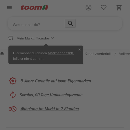
Mein Markt:
Troisdorf
✕
Wissen &
Selbermachen &
Hier kannst du deinen
,
Markt anpassen
Kreativwerkstatt
Voliere
/
/
/
/
Service
Ratgeber
falls er nicht stimmt.
5 Jahre Garantie auf toom Eigenmarken
Sorglos, 90 Tage Umtauschgarantie
Abholung im Markt in 2 Stunden