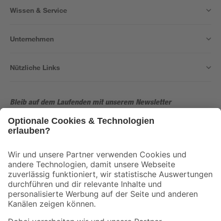
Wissen & Service
Unternehmen
Nützliche Links
Bleib auf dem Laufenden mit unserem Newsletter
Der toom Newsletter: Keine Angebote und Aktionen mehr verpassen!
Zur Newsletter Anmeldung
Folge uns