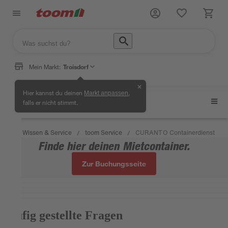
Mein Markt:
Troisdorf
✕
Hier kannst du deinen
,
Markt anpassen
toom Service
falls er nicht stimmt.
Wissen & Service
toom Service
CURANTO Containerdienst
/
/
/
Finde hier deinen Mietcontainer.
Zur Buchungsseite
Häufig gestellte Fragen