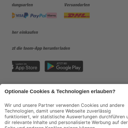
Zahlungsarten
Versandarten
Sicher einkaufen
Jetzt die toom-App herunterladen
Alle Preisangaben in EUR inkl. gesetzl. MwSt.. Die dargestellten Angebote sind unter
Umständen nicht in allen Märkten verfügbar. Die angegebenen Verfügbarkeiten beziehen
sich auf den unter "Mein Markt" ausgewählten toom Baumarkt. Alle Angebote und
Produkte nur solange der Vorrat reicht.
*Paketversand ab 59 € versandkostenfrei, gilt nicht für Artikel mit Speditionsversand, hier
fallen zusätzliche Versandkosten an.