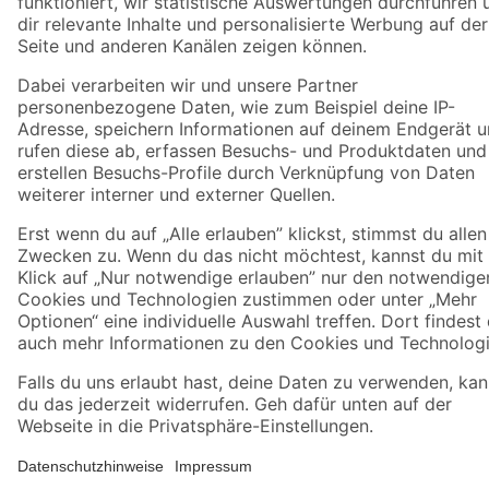
Umständen nicht in allen Märkten verfügbar. Die angegebenen Verfügbarkeiten beziehen
sich auf den unter "Mein Markt" ausgewählten toom Baumarkt. Alle Angebote und
Produkte nur solange der Vorrat reicht.
*Paketversand ab 59 € versandkostenfrei, gilt nicht für Artikel mit Speditionsversand, hier
fallen zusätzliche Versandkosten an.
Datenschutz
Privatsphäre
Impressum
AGB
Nutzungsbedingungen
Widerrufsrecht
Vertrag widerrufen
Barrierefreiheit
© 2026 toom Baumarkt GmbH