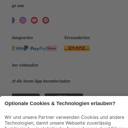
Folge uns
Zahlungsarten
Versandarten
Sicher einkaufen
Jetzt die toom-App herunterladen
Alle Preisangaben in EUR inkl. gesetzl. MwSt.. Die dargestellten Angebote sind unter