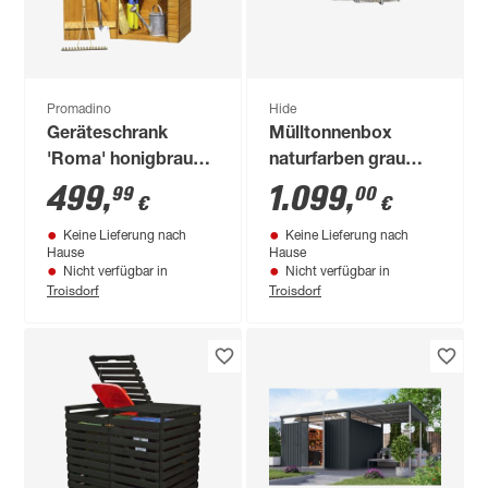
Promadino
Hide
Geräteschrank
Mülltonnenbox
'Roma' honigbraun
naturfarben grau
110 x 180 x 83 cm
Metall 81 x 209 x 115
499
,
1.099
,
99
00
€
€
cm
Keine Lieferung nach
Keine Lieferung nach
Hause
Hause
Nicht verfügbar in
Nicht verfügbar in
Troisdorf
Troisdorf