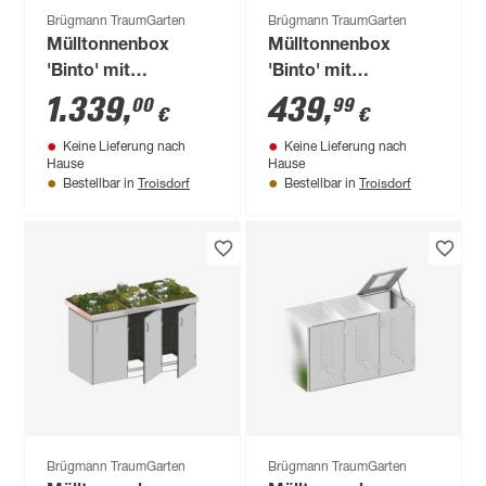
Brügmann TraumGarten
Brügmann TraumGarten
Mülltonnenbox
Mülltonnenbox
'Binto' mit
'Binto' mit
Pflanzkasten
Klappdeckel
1.339
,
439
,
00
99
€
€
lichtgrau 150 x 129 x
naturfarben 73 x 125
Keine Lieferung nach
Keine Lieferung nach
90 cm
x 84 cm
Hause
Hause
Troisdorf
Troisdorf
Bestellbar in
Bestellbar in
Brügmann TraumGarten
Brügmann TraumGarten