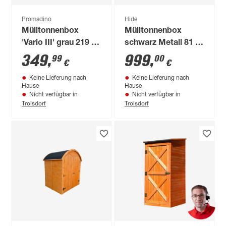
Promadino
Hide
Mülltonnenbox
Mülltonnenbox
'Vario III' grau 219 x
schwarz Metall 81 x
92 x 122 cm
209 x 115 cm
349
,
999
,
99
00
€
€
Keine Lieferung nach
Keine Lieferung nach
Hause
Hause
Nicht verfügbar in
Nicht verfügbar in
Troisdorf
Troisdorf