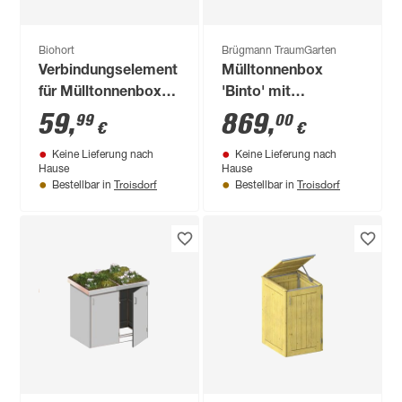
Biohort
Brügmann TraumGarten
Verbindungselement
Mülltonnenbox
für Mülltonnenbox
'Binto' mit
'Alex' silber-metallic
Pflanzkasten
59
,
869
,
99
00
€
€
naturfarben 150 x
Keine Lieferung nach
Keine Lieferung nach
129 x 90 cm
Hause
Hause
Troisdorf
Troisdorf
Bestellbar in
Bestellbar in