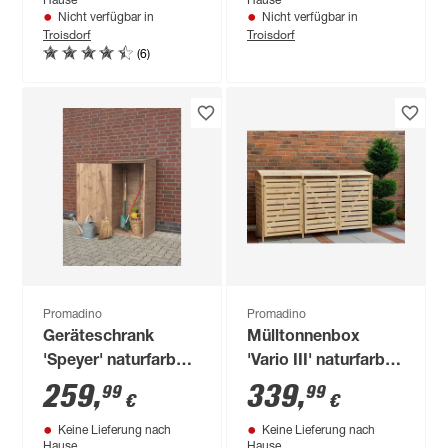
Hause
Hause
Nicht verfügbar in
Nicht verfügbar in
Troisdorf
Troisdorf
(6)
Promadino
Promadino
Geräteschrank
Mülltonnenbox
'Speyer' naturfarben
'Vario III' naturfarben
72,5 x 148 x 68,6 cm
219 x 122 x 92 cm
259
,
339
,
99
99
€
€
Keine Lieferung nach
Keine Lieferung nach
Hause
Hause