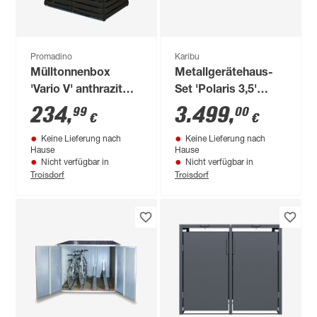
Promadino
Karibu
Mülltonnenbox
Metallgerätehaus-
'Vario V' anthrazit
Set 'Polaris 3,5'
148 x 92 x 122 cm
anthrazit 560 x 220 x
234
,
3.499
,
99
00
€
€
343 cm
Keine Lieferung nach
Keine Lieferung nach
Hause
Hause
Nicht verfügbar in
Nicht verfügbar in
Troisdorf
Troisdorf