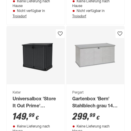
Keine Lieferung nach
Keine Lieferung nach
Hause
Hause
Nicht verfügbar in
Nicht verfügbar in
Troisdorf
Troisdorf
Keter
Pergart
Universalbox 'Store
Gartenbox 'Bern'
It Out Prime'
Stahlblech grau 146
anthrazit 132 x 113,5
x 76 x 71 cm
149
,
299
,
99
99
€
€
x 71,5 cm
Keine Lieferung nach
Keine Lieferung nach