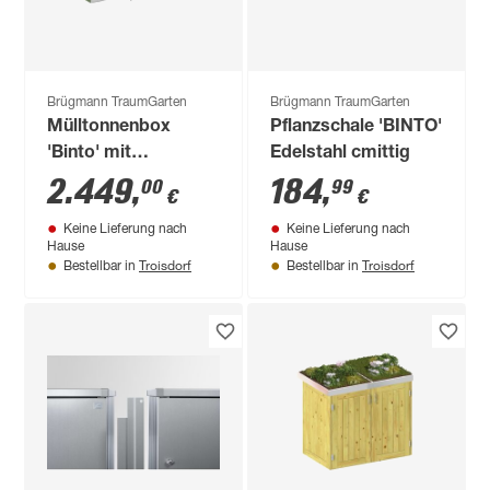
Brügmann TraumGarten
Brügmann TraumGarten
Mülltonnenbox
Pflanzschale 'BINTO'
'Binto' mit
Edelstahl cmittig
Pflanzkasten silbern
2.449
,
184
,
00
99
€
€
216 x 129 x 90 cm
Keine Lieferung nach
Keine Lieferung nach
Hause
Hause
Troisdorf
Troisdorf
Bestellbar in
Bestellbar in