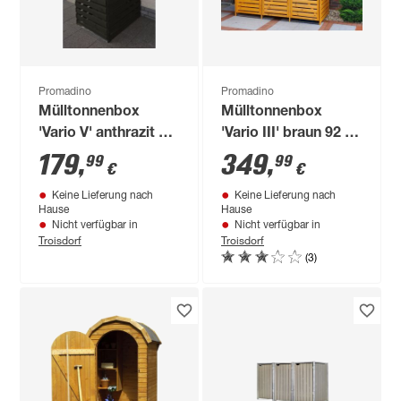
Promadino
Promadino
Mülltonnenbox
Mülltonnenbox
'Vario V' anthrazit 77
'Vario III' braun 92 x
x 92 x 122 cm
219 x 122 cm
179
,
349
,
99
99
€
€
Keine Lieferung nach
Keine Lieferung nach
Hause
Hause
Nicht verfügbar in
Nicht verfügbar in
Troisdorf
Troisdorf
(3)