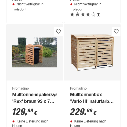
Nicht verfügbar in
Nicht verfügbar in
Troisdorf
Troisdorf
(1)
Promadino
Promadino
Mülltonnenspaliersystem
Mülltonnenbox
'Rex' braun 93 x 79 x
'Vario III' naturfarben
127 cm
148 x 92 x 122 cm
129
,
229
,
99
99
€
€
Keine Lieferung nach
Keine Lieferung nach
Hause
Hause