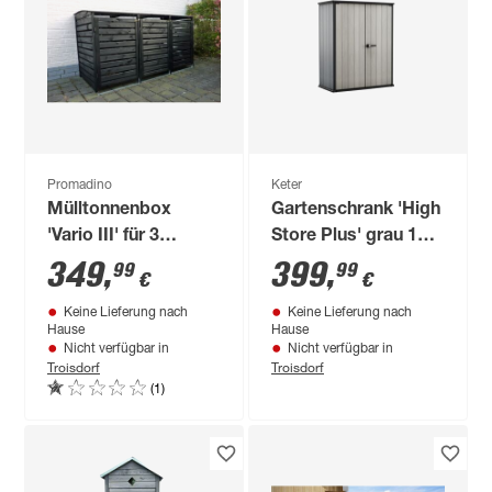
Promadino
Keter
Mülltonnenbox
Gartenschrank 'High
'Vario III' für 3
Store Plus' grau 140
Tonnen anthrazit 219
x 170,4 x 73,6 cm
349
,
399
,
99
99
€
€
x 122 x 92 cm
Keine Lieferung nach
Keine Lieferung nach
Hause
Hause
Nicht verfügbar in
Nicht verfügbar in
Troisdorf
Troisdorf
(1)