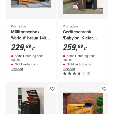
Promadino
Promadino
Mülltonnenbox
Geräteschrank
'Vario V' braun 148 x
'Babylon' Kiefer
92 x 122 cm
anthrazit 78 x 49,5 x
229
,
259
,
99
99
€
€
194,5 cm
Keine Lieferung nach
Keine Lieferung nach
Hause
Hause
Nicht verfügbar in
Nicht verfügbar in
Troisdorf
Troisdorf
(2)