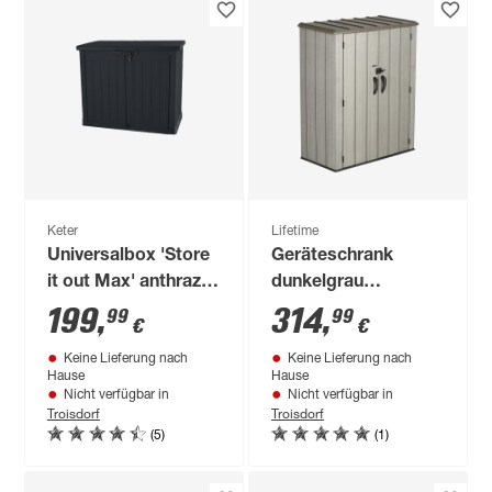
Keter
Lifetime
Universalbox 'Store
Geräteschrank
it out Max' anthrazit
dunkelgrau
146 x 125 x 82 cm
Kunststoff 1,51m³
199
,
314
,
99
99
€
€
70 x 136 x 172 cm
Keine Lieferung nach
Keine Lieferung nach
Hause
Hause
Nicht verfügbar in
Nicht verfügbar in
Troisdorf
Troisdorf
(5)
(1)