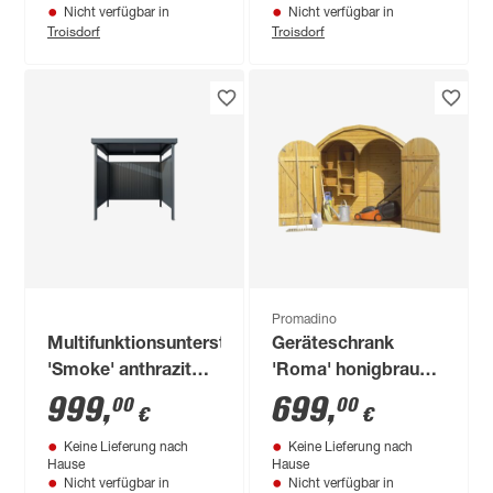
Nicht verfügbar in
Nicht verfügbar in
Troisdorf
Troisdorf
Promadino
Multifunktionsunterstand
Geräteschrank
'Smoke' anthrazit
'Roma' honigbraun
214 x 214 x 204 cm
195 x 184 x 83 cm
999
,
699
,
00
00
€
€
Keine Lieferung nach
Keine Lieferung nach
Hause
Hause
Nicht verfügbar in
Nicht verfügbar in