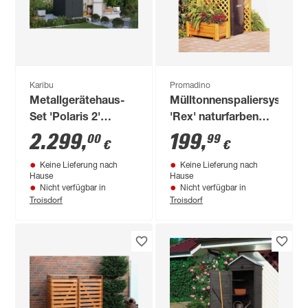
Karibu
Promadino
Metallgerätehaus-
Mülltonnenspaliersystem
Set 'Polaris 2'
'Rex' naturfarben
anthrazit 448 x 218 x
131 x 79 x 127 cm
2.299
,
199
,
00
99
€
€
229,5 cm
Keine Lieferung nach
Keine Lieferung nach
Hause
Hause
Nicht verfügbar in
Nicht verfügbar in
Troisdorf
Troisdorf