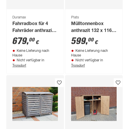
Duramax
Plats
Fahrradbox für 4
Mülltonnenbox
Fahrräder anthrazit
anthrazit 132 x 116 x
203 x 202 x 163 cm
80 cm
679
,
599
,
00
00
€
€
Keine Lieferung nach
Keine Lieferung nach
Hause
Hause
Nicht verfügbar in
Nicht verfügbar in
Troisdorf
Troisdorf