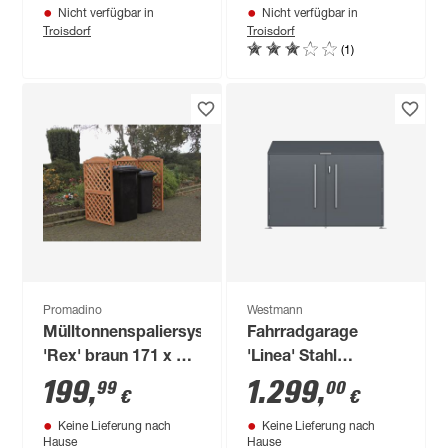
Nicht verfügbar in
Nicht verfügbar in
Troisdorf
Troisdorf
(1)
Promadino
Westmann
Mülltonnenspaliersystem
Fahrradgarage
'Rex' braun 171 x 79
'Linea' Stahl
x 127 cm
anthrazit 200 x 100 x
199
,
1.299
,
99
00
€
€
154 cm
Keine Lieferung nach
Keine Lieferung nach
Hause
Hause