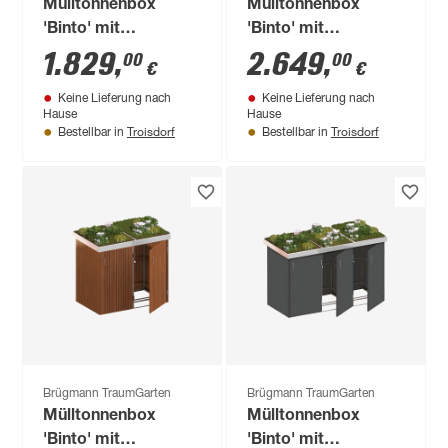
Mülltonnenbox
Mülltonnenbox
'Binto' mit
'Binto' mit
Pflanzkasten
Klappdeckel silbern
1.829
,
2.649
,
00
00
€
€
lichtgrau 216 x 129 x
206 x 125 x 84 cm
Keine Lieferung nach
Keine Lieferung nach
90 cm
Hause
Hause
Troisdorf
Troisdorf
Bestellbar in
Bestellbar in
Brügmann TraumGarten
Brügmann TraumGarten
Mülltonnenbox
Mülltonnenbox
'Binto' mit
'Binto' mit