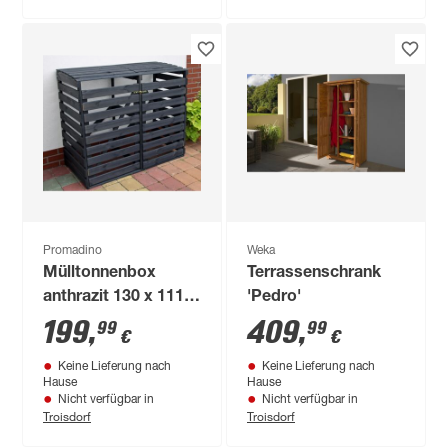
Promadino
Weka
Mülltonnenbox
Terrassenschrank
anthrazit 130 x 111 x
'Pedro'
63 cm
199
,
409
,
99
99
€
€
Keine Lieferung nach
Keine Lieferung nach
Hause
Hause
Nicht verfügbar in
Nicht verfügbar in
Troisdorf
Troisdorf