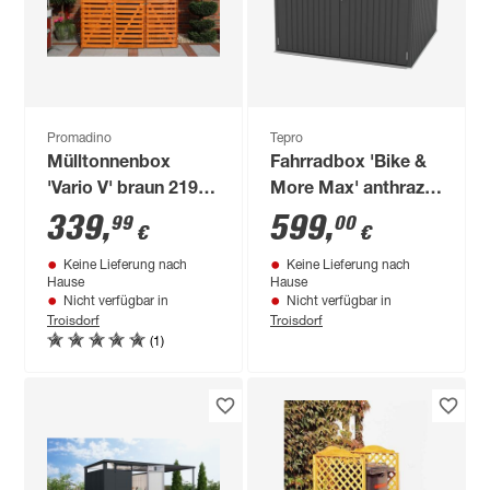
Promadino
Tepro
Mülltonnenbox
Fahrradbox 'Bike &
'Vario V' braun 219 x
More Max' anthrazit
92 x 122 cm
Metall 198 x 195 x
339
,
599
,
99
00
€
€
157 cm
Keine Lieferung nach
Keine Lieferung nach
Hause
Hause
Nicht verfügbar in
Nicht verfügbar in
Troisdorf
Troisdorf
(1)