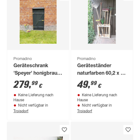
Promadino
Promadino
Geräteschrank
Geräteständer
'Speyer' honigbraun
naturfarben 60,2 x 70
72,5 x 148 x 68,6 cm
x 21,8 cm
279
,
49
,
99
99
€
€
Keine Lieferung nach
Keine Lieferung nach
Hause
Hause
Nicht verfügbar in
Nicht verfügbar in
Troisdorf
Troisdorf