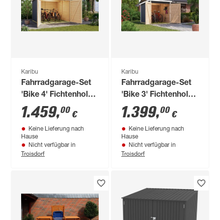
Karibu
Karibu
Fahrradgarage-Set
Fahrradgarage-Set
'Bike 4' Fichtenholz
'Bike 3' Fichtenholz
terragrau mit
terragrau mit
1.459
,
1.399
,
00
00
€
€
Solarkit 212,5 x 167
Solarkit 162,5 x 167
Keine Lieferung nach
Keine Lieferung nach
x 216,5 cm
x 216,5 cm
Hause
Hause
Nicht verfügbar in
Nicht verfügbar in
Troisdorf
Troisdorf