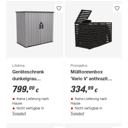
Lifetime
Promadino
Geräteschrank
Mülltonnenbox
dunkelgrau
'Vario V' anthrazit
Kunststoff 3,1 m³
219 x 92 x 122 cm
799
,
334
,
00
99
€
€
111 x 192 x 176 cm
Keine Lieferung nach
Keine Lieferung nach
Hause
Hause
Nicht verfügbar in
Nicht verfügbar in
Troisdorf
Troisdorf