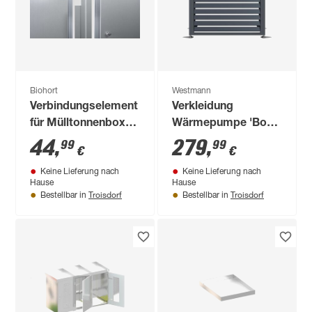
Biohort
Westmann
Verbindungselement
Verkleidung
für Mülltonnenbox
Wärmepumpe 'Boxa
'Alex' silber-metallic
S' Stahl anthrazit 100
44
,
279
,
99
99
€
€
x 56 x 97 cm
Keine Lieferung nach
Keine Lieferung nach
Hause
Hause
Troisdorf
Troisdorf
Bestellbar in
Bestellbar in