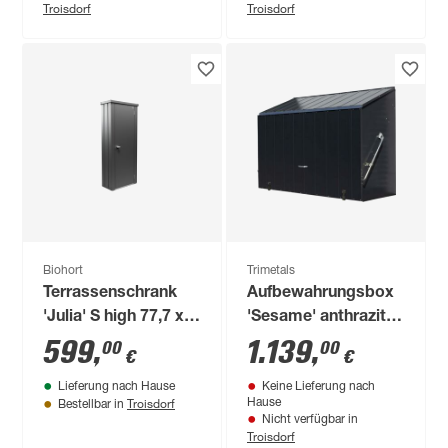
Troisdorf
Troisdorf
Biohort
Trimetals
Terrassenschrank
Aufbewahrungsbox
'Julia' S high 77,7 x
'Sesame' anthrazit
180,9 x 40,9 cm
Stahl 76 x 185 x 139
599
,
1.139
,
00
00
€
€
dunkelgrau-metallic
cm
Lieferung nach Hause
Keine Lieferung nach
Troisdorf
Hause
Bestellbar in
Nicht verfügbar in
Troisdorf