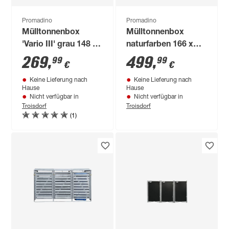
Promadino
Promadino
Mülltonnenbox
Mülltonnenbox
'Vario III' grau 148 x
naturfarben 166 x
92 x 122 cm
163 x 101 cm
269
,
499
,
99
99
€
€
Keine Lieferung nach
Keine Lieferung nach
Hause
Hause
Nicht verfügbar in
Nicht verfügbar in
Troisdorf
Troisdorf
(1)