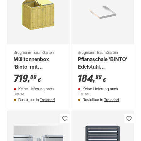
Brügmann TraumGarten
Brügmann TraumGarten
Mülltonnenbox
Pflanzschale 'BINTO'
'Binto' mit
Edelstahl
Klappdeckel
links/rechts
719
,
184
,
00
99
€
€
naturfarben 139 x
Keine Lieferung nach
Keine Lieferung nach
125 x 84 cm
Hause
Hause
Troisdorf
Troisdorf
Bestellbar in
Bestellbar in