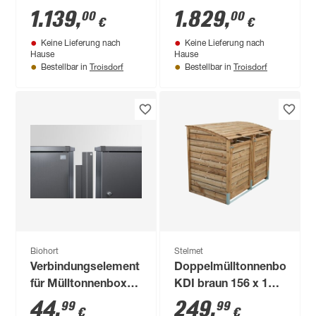
Pflanzkasten braun
Pflanzkasten
1.139
,
1.829
,
00
00
€
€
150 x 129 x 90 cm
schiefer 216 x 129 x
Keine Lieferung nach
Keine Lieferung nach
90 cm
Hause
Hause
Troisdorf
Troisdorf
Bestellbar in
Bestellbar in
Biohort
Stelmet
Verbindungselement
Doppelmülltonnenbox
für Mülltonnenbox
KDI braun 156 x 122
'Alex' dunkelgrau-
x 94 cm
44
,
249
,
99
99
€
€