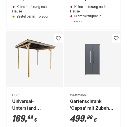
metallic
Keine Lieferung nach
Keine Lieferung nach
Hause
Hause
Troisdorf
Nicht verfügbar in
Bestellbar in
Troisdorf
RSC
Westmann
Universal-
Gartenschrank
Unterstand
'Capsa' mit Zubehör
Nadelholz 300 x 250
anthrazit 90 x 65 x
169
,
499
,
99
99
€
€
cm
187 cm