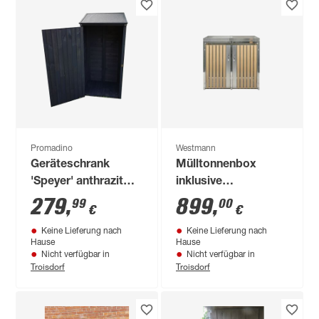
Promadino
Westmann
Geräteschrank
Mülltonnenbox
'Speyer' anthrazit
inklusive
72,5 x 148 x 68,6 cm
Pflanzkastendach
279
,
899
,
99
00
€
€
'2-fach' Holzoptik -
Keine Lieferung nach
Keine Lieferung nach
silbern Edelstahl 134
Hause
Hause
x 84 x 125 cm
Nicht verfügbar in
Nicht verfügbar in
Troisdorf
Troisdorf