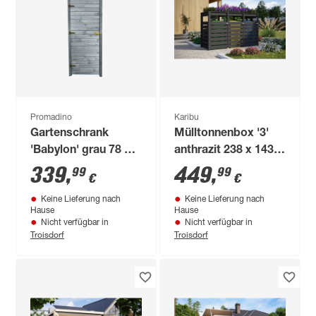
Promadino
Karibu
Gartenschrank
Mülltonnenbox '3'
'Babylon' grau 78 x
anthrazit 238 x 143 x
194,5 x 49,5 cm
87,6 cm
339
,
449
,
99
99
€
€
Keine Lieferung nach
Keine Lieferung nach
Hause
Hause
Nicht verfügbar in
Nicht verfügbar in
Troisdorf
Troisdorf