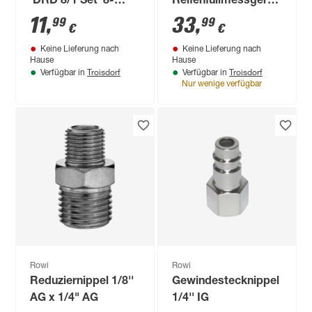
'DRD 8/1 Set' 8-
Reifenfüllmessgerät
teilig
'DRM 8/1 D' digital,
11
,
33
,
99
99
€
€
8 bar
Keine Lieferung nach
Keine Lieferung nach
Hause
Hause
Troisdorf
Troisdorf
Verfügbar in
Verfügbar in
Nur wenige verfügbar
Rowi
Rowi
Reduziernippel 1/8''
Gewindestecknippel
AG x 1/4" AG
1/4'' IG