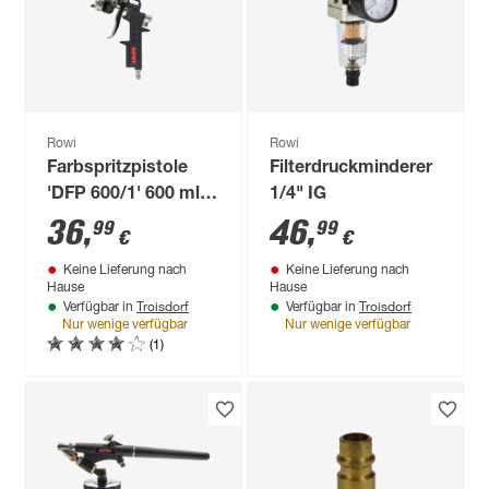
Rowi
Rowi
Farbspritzpistole
Filterdruckminderer
'DFP 600/1' 600 ml,
1/4" IG
200 l/min
36
,
46
,
99
99
€
€
Keine Lieferung nach
Keine Lieferung nach
Hause
Hause
Troisdorf
Troisdorf
Verfügbar in
Verfügbar in
Nur wenige verfügbar
Nur wenige verfügbar
(1)