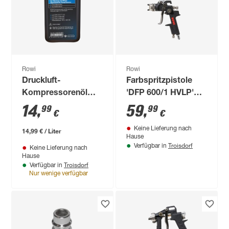
Rowi
Rowi
Druckluft-
Farbspritzpistole
Kompressorenöl
'DFP 600/1 HVLP'
1000 ml
600 ml, 160-280
14
,
59
,
99
99
€
€
l/min
Keine Lieferung nach
14,99 € / Liter
Hause
Troisdorf
Verfügbar in
Keine Lieferung nach
Hause
Troisdorf
Verfügbar in
Nur wenige verfügbar