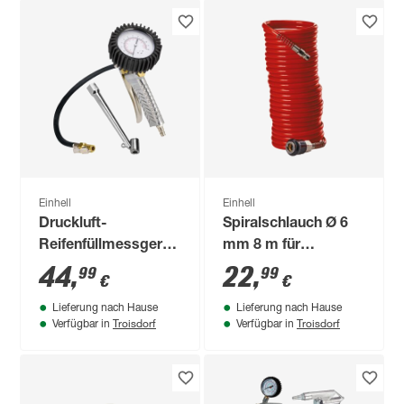
Einhell
Einhell
Druckluft-
Spiralschlauch Ø 6
Reifenfüllmessgerät
mm 8 m für
8 bar
Kompressoren
44
,
22
,
99
99
€
€
Lieferung nach Hause
Lieferung nach Hause
Troisdorf
Troisdorf
Verfügbar in
Verfügbar in