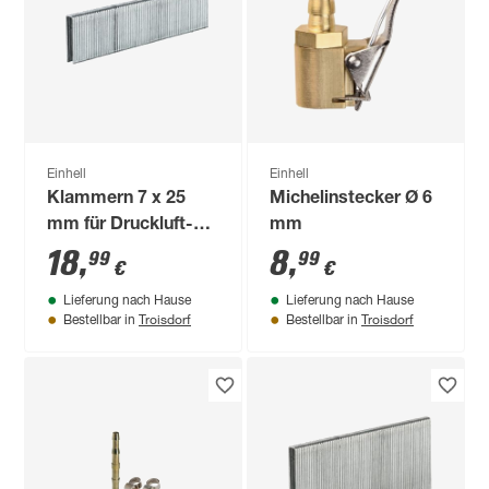
Einhell
Einhell
Klammern 7 x 25
Michelinstecker Ø 6
mm für Druckluft-
mm
Tacker 3000 Stück
18
,
8
,
99
99
€
€
Lieferung nach Hause
Lieferung nach Hause
Troisdorf
Troisdorf
Bestellbar in
Bestellbar in