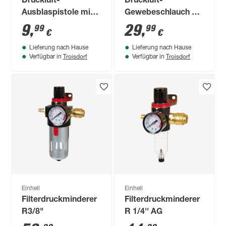
Druckluft-
Druckluft-
Ausblaspistole mit
Gewebeschlauch Ø
Stecknippel
9 mm 15 m
9
,
29
,
99
99
€
€
Lieferung nach Hause
Lieferung nach Hause
Troisdorf
Troisdorf
Verfügbar in
Verfügbar in
Einhell
Einhell
Filterdruckminderer
Filterdruckminderer
R3/8"
R 1/4'' AG