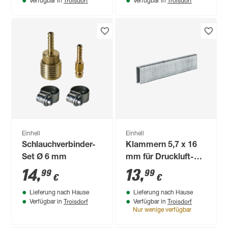
Verfügbar in
Verfügbar in
Einhell
Einhell
Schlauchverbinder-
Klammern 5,7 x 16
Set Ø 6 mm
mm für Druckluft-
Tacker 3000 Stück
14
,
13
,
99
99
€
€
Lieferung nach Hause
Lieferung nach Hause
Troisdorf
Troisdorf
Verfügbar in
Verfügbar in
Nur wenige verfügbar