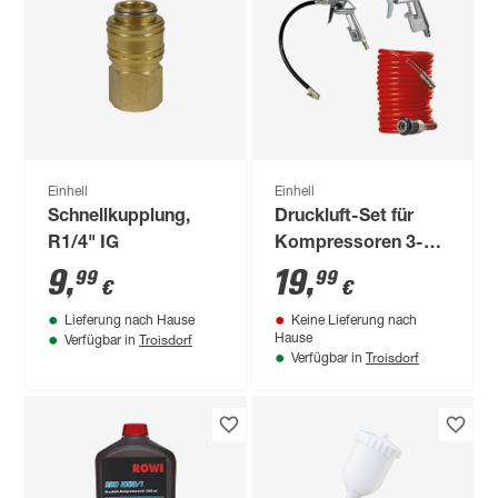
Einhell
Einhell
Schnellkupplung,
Druckluft-Set für
R1/4" IG
Kompressoren 3-
teilig
9
,
19
,
99
99
€
€
Lieferung nach Hause
Keine Lieferung nach
Troisdorf
Hause
Verfügbar in
Troisdorf
Verfügbar in