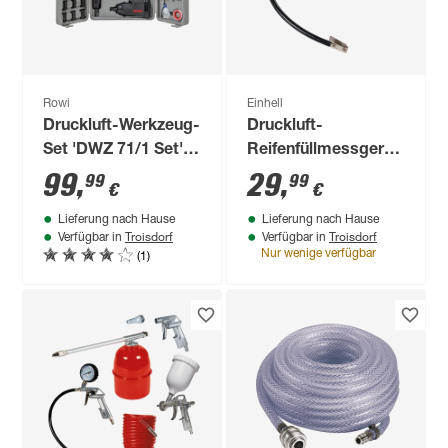
Rowi
Einhell
Druckluft-Werkzeug-
Druckluft-
Set 'DWZ 71/1 Set'
Reifenfüllmessgerät
71-teilig
digital 13 bar
99
,
29
,
99
99
€
€
Lieferung nach Hause
Lieferung nach Hause
Troisdorf
Troisdorf
Verfügbar in
Verfügbar in
(1)
Nur wenige verfügbar