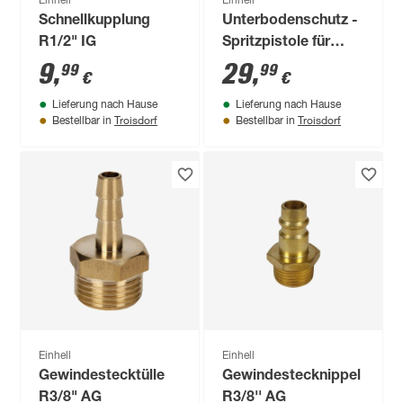
Einhell
Einhell
Schnellkupplung
Unterbodenschutz -
R1/2" IG
Spritzpistole für
Kompressoren
9
,
29
,
99
99
€
€
Lieferung nach Hause
Lieferung nach Hause
Troisdorf
Troisdorf
Bestellbar in
Bestellbar in
Einhell
Einhell
Gewindestecktülle
Gewindestecknippel
R3/8" AG
R3/8'' AG