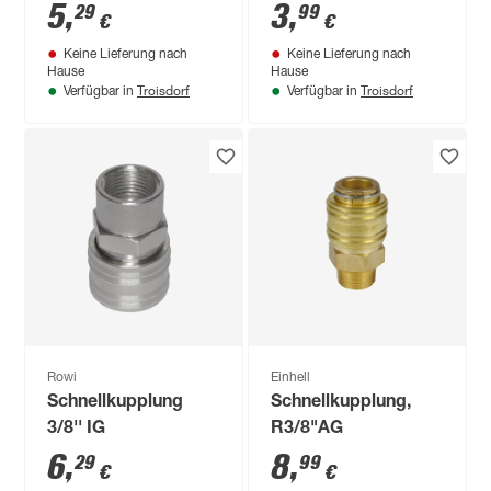
5
,
3
,
29
99
€
€
Keine Lieferung nach
Keine Lieferung nach
Hause
Hause
Troisdorf
Troisdorf
Verfügbar in
Verfügbar in
Rowi
Einhell
Schnellkupplung
Schnellkupplung,
3/8'' IG
R3/8"AG
6
,
8
,
29
99
€
€