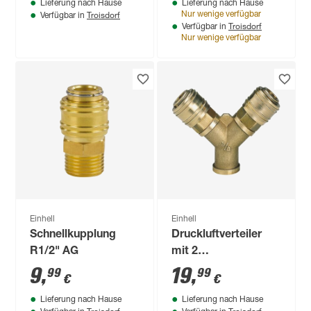
Lieferung nach Hause
Lieferung nach Hause
Zubehör
Troisdorf
Nur wenige verfügbar
Verfügbar in
Troisdorf
Verfügbar in
Nur wenige verfügbar
Einhell
Einhell
Schnellkupplung
Druckluftverteiler
R1/2" AG
mit 2
Schnellkupplungen
9
,
19
,
99
99
€
€
R3/8"IG
Lieferung nach Hause
Lieferung nach Hause
Troisdorf
Troisdorf