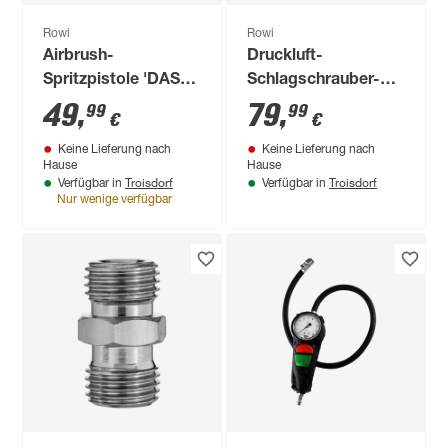
Rowi
Rowi
Airbrush-
Druckluft-
Spritzpistole 'DAS
Schlagschrauber-
7/1 DA Double
Set 'DSS 16/1 Set'
49
,
79
,
99
99
€
€
Action' 45 l/min
16-teilig
Keine Lieferung nach
Keine Lieferung nach
Hause
Hause
Troisdorf
Troisdorf
Verfügbar in
Verfügbar in
Nur wenige verfügbar