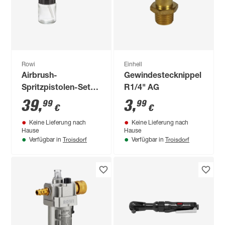
Rowi
Einhell
Airbrush-
Gewindestecknippel
Spritzpistolen-Set
R1/4" AG
'DAS 8/1 Set' 8-teilig
39
,
3
,
99
99
€
€
Keine Lieferung nach
Keine Lieferung nach
Hause
Hause
Troisdorf
Troisdorf
Verfügbar in
Verfügbar in