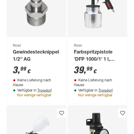
Rowi
Rowi
Gewindestecknippel
Farbspritzpistole
1/2'' AG
'DFP 1000/1' 1 l,
130-250 l/min
3
,
39
,
99
99
€
€
Keine Lieferung nach
Keine Lieferung nach
Hause
Hause
Troisdorf
Troisdorf
Verfügbar in
Verfügbar in
Nur wenige verfügbar
Nur wenige verfügbar