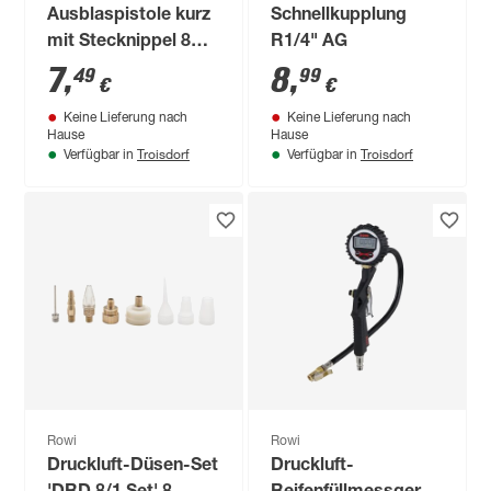
Ausblaspistole kurz
Schnellkupplung
mit Stecknippel 8
R1/4" AG
bar
7
,
8
,
49
99
€
€
Keine Lieferung nach
Keine Lieferung nach
Hause
Hause
Troisdorf
Troisdorf
Verfügbar in
Verfügbar in
Rowi
Rowi
Druckluft-Düsen-Set
Druckluft-