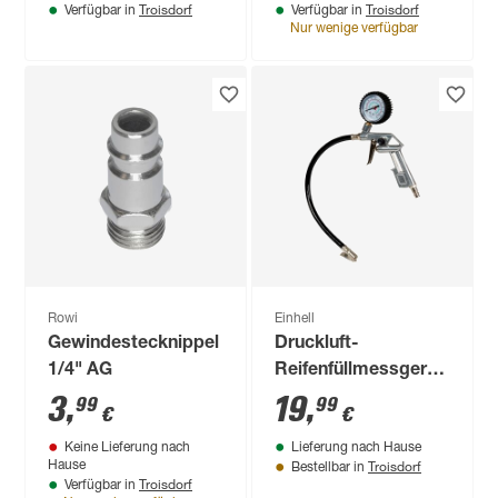
Troisdorf
Troisdorf
Verfügbar in
Verfügbar in
Nur wenige verfügbar
Rowi
Einhell
Gewindestecknippel
Druckluft-
1/4" AG
Reifenfüllmessgerät
8 bar
3
,
19
,
99
99
€
€
Keine Lieferung nach
Lieferung nach Hause
Troisdorf
Hause
Bestellbar in
Troisdorf
Verfügbar in