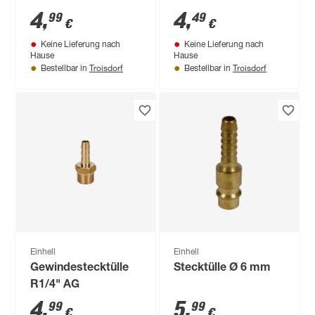
4
,
4
,
99
49
€
€
Keine Lieferung nach
Keine Lieferung nach
Hause
Hause
Troisdorf
Troisdorf
Bestellbar in
Bestellbar in
Einhell
Einhell
Gewindestecktülle
Stecktülle Ø 6 mm
R1/4" AG
4
,
5
,
99
99
€
€