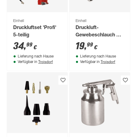
Einhell
Einhell
Druckluftset 'Profi'
Druckluft-
5-teilig
Gewebeschlauch Ø
6 mm 10 m
34
,
19
,
99
99
€
€
Lieferung nach Hause
Lieferung nach Hause
Troisdorf
Troisdorf
Verfügbar in
Verfügbar in