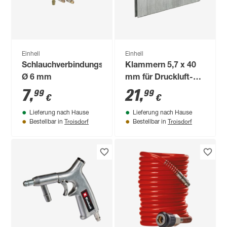
Einhell
Einhell
Schlauchverbindungsrohr
Klammern 5,7 x 40
Ø 6 mm
mm für Druckluft-
Tacker 3000 Stück
7
,
21
,
99
99
€
€
Lieferung nach Hause
Lieferung nach Hause
Troisdorf
Troisdorf
Bestellbar in
Bestellbar in