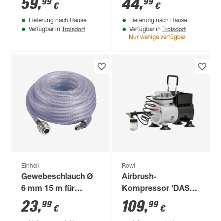
59
,
44
,
99
99
€
€
Lieferung nach Hause
Lieferung nach Hause
Troisdorf
Troisdorf
Verfügbar in
Verfügbar in
Nur wenige verfügbar
Einhell
Rowi
Gewebeschlauch Ø
Airbrush-
6 mm 15 m für
Kompressor 'DAS
Kompressoren
300/1 Set Creative'
23
,
109
,
99
99
€
€
2,6 bar inklusive