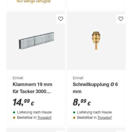
Nur wenige verfügbar
Einhell
Einhell
Klammern 19 mm
Schnellkupplung Ø 6
für Tacker 3000
mm
Stück
14
,
8
,
99
99
€
€
Lieferung nach Hause
Lieferung nach Hause
Troisdorf
Troisdorf
Bestellbar in
Bestellbar in