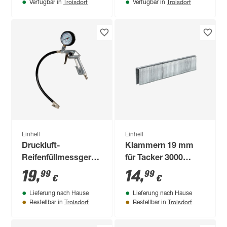
Troisdorf
Troisdorf
Verfügbar in
Verfügbar in
Einhell
Einhell
Druckluft-
Klammern 19 mm
Reifenfüllmessgerät
für Tacker 3000
8 bar
Stück
19
,
14
,
99
99
€
€
Lieferung nach Hause
Lieferung nach Hause
Troisdorf
Troisdorf
Bestellbar in
Bestellbar in