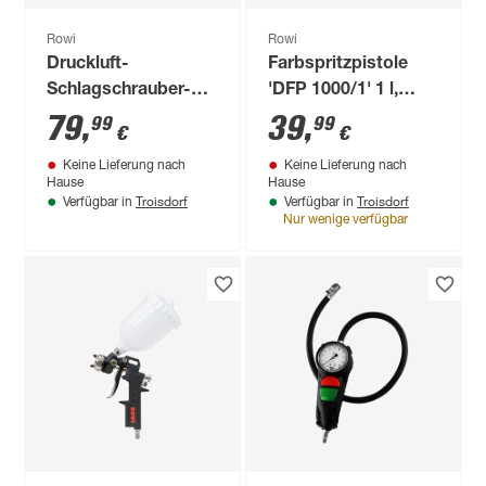
Rowi
Rowi
Druckluft-
Farbspritzpistole
Schlagschrauber-
'DFP 1000/1' 1 l,
Set 'DSS 16/1 Set'
130-250 l/min
79
,
39
,
99
99
€
€
16-teilig
Keine Lieferung nach
Keine Lieferung nach
Hause
Hause
Troisdorf
Troisdorf
Verfügbar in
Verfügbar in
Nur wenige verfügbar