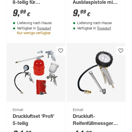
8-teilig für
Ausblaspistole mit
Kompressoren
Stecknippel
9
,
9
,
99
99
€
€
Lieferung nach Hause
Lieferung nach Hause
Troisdorf
Troisdorf
Verfügbar in
Verfügbar in
Nur wenige verfügbar
Einhell
Einhell
Druckluftset 'Profi'
Druckluft-
5-teilig
Reifenfüllmessgerät
8 bar