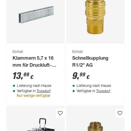
Einhell
Einhell
Klammern 5,7 x 16
Schnellkupplung
mm für Druckluft-
R1/2" AG
Tacker 3000 Stück
13
,
9
,
99
99
€
€
Lieferung nach Hause
Lieferung nach Hause
Troisdorf
Troisdorf
Verfügbar in
Verfügbar in
Nur wenige verfügbar