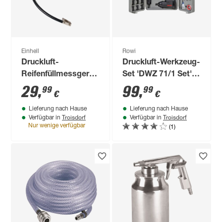
Einhell
Rowi
Druckluft-
Druckluft-Werkzeug-
Reifenfüllmessgerät
Set 'DWZ 71/1 Set'
digital 13 bar
71-teilig
29
,
99
,
99
99
€
€
Lieferung nach Hause
Lieferung nach Hause
Troisdorf
Troisdorf
Verfügbar in
Verfügbar in
(1)
Nur wenige verfügbar