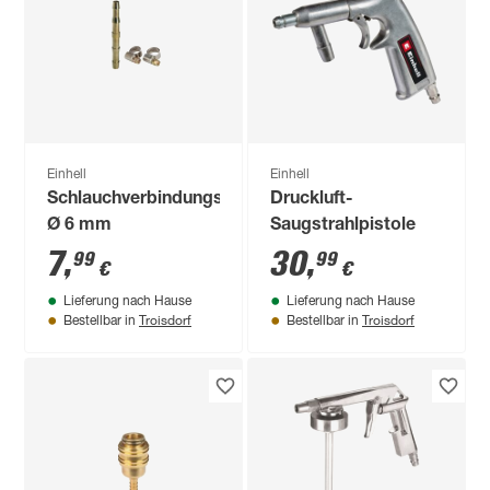
Einhell
Einhell
Schlauchverbindungsrohr
Druckluft-
Ø 6 mm
Saugstrahlpistole
7
,
30
,
99
99
€
€
Lieferung nach Hause
Lieferung nach Hause
Troisdorf
Troisdorf
Bestellbar in
Bestellbar in