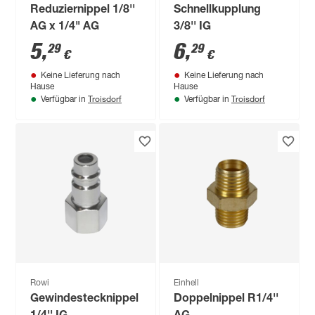
Reduziernippel 1/8''
Schnellkupplung
AG x 1/4" AG
3/8'' IG
5
,
6
,
29
29
€
€
Keine Lieferung nach
Keine Lieferung nach
Hause
Hause
Troisdorf
Troisdorf
Verfügbar in
Verfügbar in
Rowi
Einhell
Gewindestecknippel
Doppelnippel R1/4''