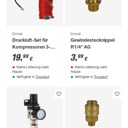
Einhell
Einhell
Druckluft-Set für
Gewindestecknippel
Kompressoren 3-
R1/4" AG
teilig
19
,
3
,
99
99
€
€
Keine Lieferung nach
Keine Lieferung nach
Hause
Hause
Troisdorf
Troisdorf
Verfügbar in
Verfügbar in