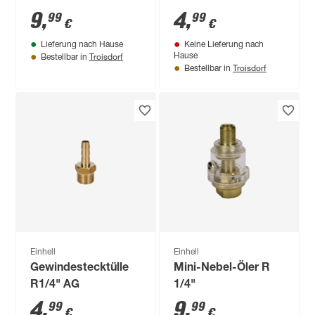
9
,
4
,
99
99
€
€
Lieferung nach Hause
Keine Lieferung nach
Troisdorf
Hause
Bestellbar in
Troisdorf
Bestellbar in
Einhell
Einhell
Gewindestecktülle
Mini-Nebel-Öler R
R1/4" AG
1/4"
4
,
9
,
99
99
€
€