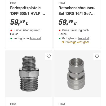
Rowi
Rowi
Farbspritzpistole
Ratschenschrauber-
'DFP 600/1 HVLP'
Set 'DRS 16/1 Set'
600 ml, 160-280
16-teilig
59
,
59
,
99
99
€
€
l/min
Keine Lieferung nach
Keine Lieferung nach
Hause
Hause
Troisdorf
Troisdorf
Verfügbar in
Verfügbar in
Nur wenige verfügbar
Rowi
Rowi