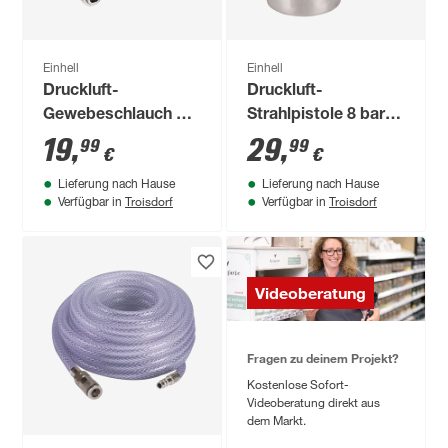
Einhell
Einhell
Druckluft-
Druckluft-
Gewebeschlauch Ø
Strahlpistole 8 bar
6 mm 10 m
mit Saugbecher
19
,
29
,
99
99
€
€
Lieferung nach Hause
Lieferung nach Hause
Troisdorf
Troisdorf
Verfügbar in
Verfügbar in
Videoberatung
Fragen zu deinem Projekt?
Kostenlose Sofort-
Videoberatung direkt aus
dem Markt.