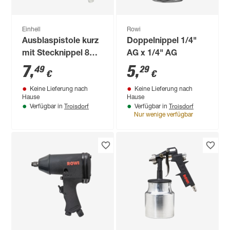
Einhell
Rowi
Ausblaspistole kurz
Doppelnippel 1/4"
mit Stecknippel 8
AG x 1/4" AG
bar
7
,
5
,
49
29
€
€
Keine Lieferung nach
Keine Lieferung nach
Hause
Hause
Troisdorf
Troisdorf
Verfügbar in
Verfügbar in
Nur wenige verfügbar