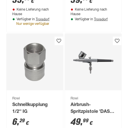
33
,
39
,
€
€
8 bar
Keine Lieferung nach
Keine Lieferung nach
Hause
Hause
Troisdorf
Troisdorf
Verfügbar in
Verfügbar in
Nur wenige verfügbar
Rowi
Rowi
Schnellkupplung
Airbrush-
1/2'' IG
Spritzpistole 'DAS
7/1 DA Double
6
,
49
,
29
99
€
€
Action' 45 l/min