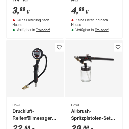
1/4'' IG
AG
3
,
4
,
99
99
€
€
Keine Lieferung nach
Keine Lieferung nach
Hause
Hause
Troisdorf
Troisdorf
Verfügbar in
Verfügbar in
Rowi
Rowi
Druckluft-
Airbrush-
Reifenfüllmessgerät
Spritzpistolen-Set
'DRM 8/1 D' digital,
'DAS 8/1 Set' 8-teilig
99
99