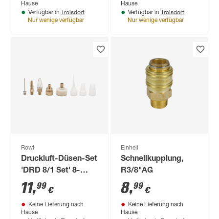
Hause
Hause
Troisdorf
Troisdorf
Verfügbar in
Verfügbar in
Nur wenige verfügbar
Nur wenige verfügbar
Rowi
Einhell
Druckluft-Düsen-Set
Schnellkupplung,
'DRD 8/1 Set' 8-
R3/8"AG
teilig
11
,
8
,
99
99
€
€
Keine Lieferung nach
Keine Lieferung nach
Hause
Hause