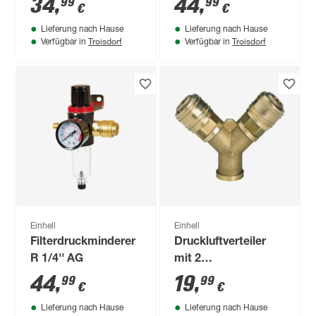
34
,
44
,
99
99
€
€
Lieferung nach Hause
Lieferung nach Hause
Troisdorf
Troisdorf
Verfügbar in
Verfügbar in
Einhell
Einhell
Filterdruckminderer
Druckluftverteiler
R 1/4'' AG
mit 2
Schnellkupplungen
44
,
19
,
99
99
€
€
R3/8"IG
Lieferung nach Hause
Lieferung nach Hause