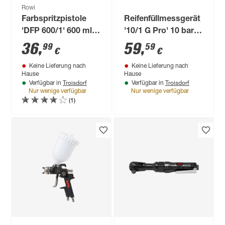
Rowi
Farbspritzpistole
Reifenfüllmessgerät
'DFP 600/1' 600 ml,
'10/1 G Pro' 10 bar,
200 l/min
geeicht
36
,
59
,
99
59
€
€
Keine Lieferung nach
Keine Lieferung nach
Hause
Hause
Troisdorf
Troisdorf
Verfügbar in
Verfügbar in
Nur wenige verfügbar
Nur wenige verfügbar
(1)