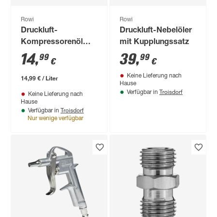
Rowi
Rowi
Druckluft-
Druckluft-Nebelöler
Kompressorenöl
mit Kupplungssatz
1000 ml
14
,
39
,
99
99
€
€
Keine Lieferung nach
14,99 € / Liter
Hause
Troisdorf
Verfügbar in
Keine Lieferung nach
Hause
Troisdorf
Verfügbar in
Nur wenige verfügbar