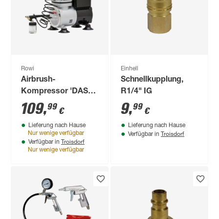
Rowi
Einhell
Airbrush-
Schnellkupplung,
Kompressor 'DAS
R1/4" IG
300/1 Set Creative'
109
,
9
,
99
99
€
€
2,6 bar inklusive
Lieferung nach Hause
Lieferung nach Hause
Zubehör
Troisdorf
Nur wenige verfügbar
Verfügbar in
Troisdorf
Verfügbar in
Nur wenige verfügbar