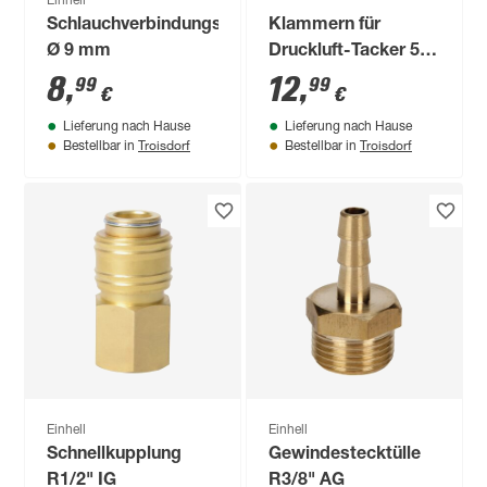
Einhell
Schlauchverbindungsrohr
Klammern für
Ø 9 mm
Druckluft-Tacker 5,7
x 13 mm 3000 Stück
8
,
12
,
99
99
€
€
Lieferung nach Hause
Lieferung nach Hause
Troisdorf
Troisdorf
Bestellbar in
Bestellbar in
Einhell
Einhell
Schnellkupplung
Gewindestecktülle
R1/2" IG
R3/8" AG