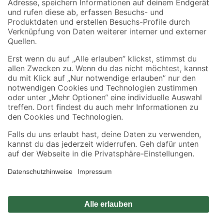
Sicher einkaufen
Jetzt die toom-App herunterladen
Alle Preisangaben in EUR inkl. gesetzl. MwSt.. Die dargestellten Angebote sind unter
Umständen nicht in allen Märkten verfügbar. Die angegebenen Verfügbarkeiten beziehen
sich auf den unter "Mein Markt" ausgewählten toom Baumarkt. Alle Angebote und
Produkte nur solange der Vorrat reicht.
*Paketversand ab 59 € versandkostenfrei, gilt nicht für Artikel mit Speditionsversand, hier
fallen zusätzliche Versandkosten an.
Datenschutz
Privatsphäre
Impressum
AGB
Nutzungsbedingungen
Widerrufsrecht
Vertrag widerrufen