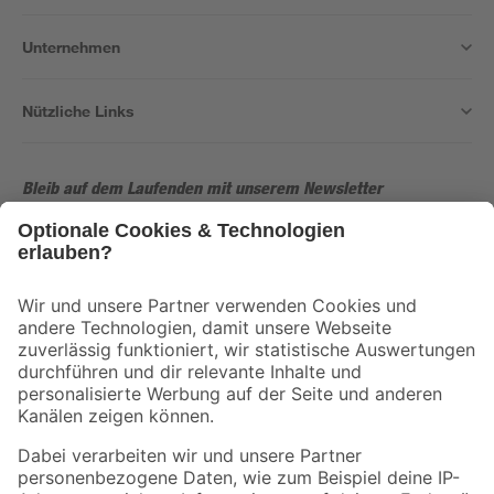
Unternehmen
Nützliche Links
Bleib auf dem Laufenden mit unserem Newsletter
Der toom Newsletter: Keine Angebote und Aktionen mehr verpassen!
Zur Newsletter Anmeldung
Folge uns
Zahlungsarten
Versandarten