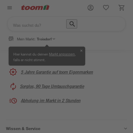
Mein Markt:
Troisdorf
✕
Hier kannst du deinen
,
Markt anpassen
falls er nicht stimmt.
5 Jahre Garantie auf toom Eigenmarken
Sorglos, 90 Tage Umtauschgarantie
Abholung im Markt in 2 Stunden
Wissen & Service