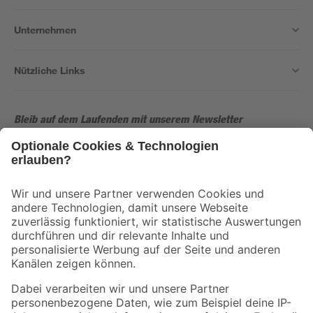
Unternehmen
Nützliche Links
Bleib auf dem Laufenden mit unserem Newsletter
Der toom Newsletter: Keine Angebote und Aktionen mehr verpassen!
Zur Newsletter Anmeldung
Folge uns
Zahlungsarten
Versandarten