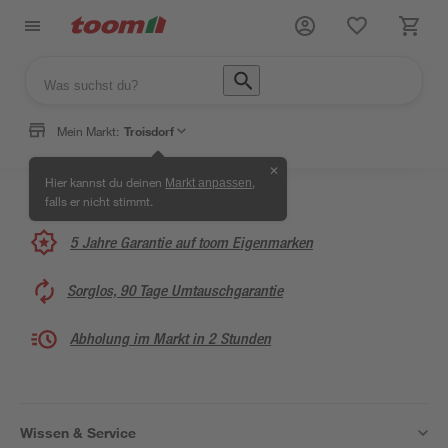
Mein Markt:
Troisdorf
✕
Hier kannst du deinen
,
Markt anpassen
falls er nicht stimmt.
5 Jahre Garantie auf toom Eigenmarken
Sorglos, 90 Tage Umtauschgarantie
Abholung im Markt in 2 Stunden
Wissen & Service