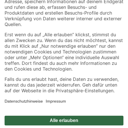
Sicher einkaufen
Jetzt die toom-App herunterladen
Alle Preisangaben in EUR inkl. gesetzl. MwSt.. Die dargestellten Angebote sind unter
Umständen nicht in allen Märkten verfügbar. Die angegebenen Verfügbarkeiten beziehen
sich auf den unter "Mein Markt" ausgewählten toom Baumarkt. Alle Angebote und
Produkte nur solange der Vorrat reicht.
*Paketversand ab 59 € versandkostenfrei, gilt nicht für Artikel mit Speditionsversand, hier
fallen zusätzliche Versandkosten an.
Datenschutz
Privatsphäre
Impressum
AGB
Nutzungsbedingungen
Widerrufsrecht
Vertrag widerrufen