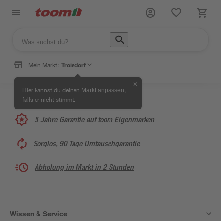
Mein Markt:
Troisdorf
✕
Hier kannst du deinen
,
Markt anpassen
falls er nicht stimmt.
5 Jahre Garantie auf toom Eigenmarken
Sorglos, 90 Tage Umtauschgarantie
Abholung im Markt in 2 Stunden
Wissen & Service