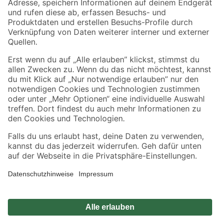
Sicher einkaufen
Jetzt die toom-App herunterladen
Alle Preisangaben in EUR inkl. gesetzl. MwSt.. Die dargestellten Angebote sind unter
Umständen nicht in allen Märkten verfügbar. Die angegebenen Verfügbarkeiten beziehen
sich auf den unter "Mein Markt" ausgewählten toom Baumarkt. Alle Angebote und
Produkte nur solange der Vorrat reicht.
*Paketversand ab 59 € versandkostenfrei, gilt nicht für Artikel mit Speditionsversand, hier
fallen zusätzliche Versandkosten an.
Datenschutz
Privatsphäre
Impressum
AGB
Nutzungsbedingungen
Widerrufsrecht
Vertrag widerrufen