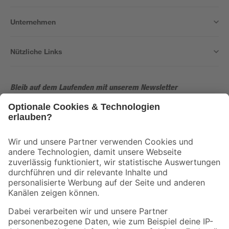
Unternehmen
Nützliche Links
Bleib auf dem Laufenden mit unserem Newsletter
Der toom Newsletter: Keine Angebote und Aktionen mehr verpassen!
Zur Newsletter Anmeldung
Folge uns
Zahlungsarten
Versandarten