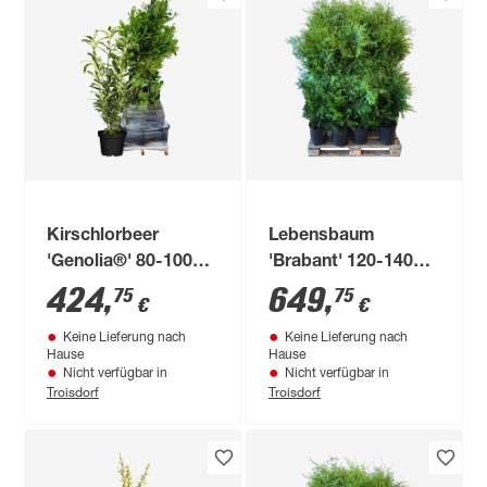
Kirschlorbeer
Lebensbaum
'Genolia®' 80-100
'Brabant' 120-140
cm 25 Stück
cm 25 Stück
424
,
649
,
75
75
€
€
Keine Lieferung nach
Keine Lieferung nach
Hause
Hause
Nicht verfügbar in
Nicht verfügbar in
Troisdorf
Troisdorf