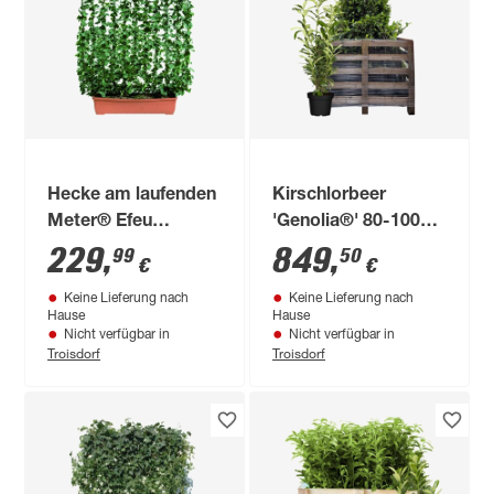
Hecke am laufenden
Kirschlorbeer
Meter® Efeu
'Genolia®' 80-100
'Woerneri' Balkon
cm 50 Stück
229
,
849
,
99
50
€
€
130 x 100 cm
Keine Lieferung nach
Keine Lieferung nach
Hause
Hause
Nicht verfügbar in
Nicht verfügbar in
Troisdorf
Troisdorf