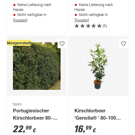
Keine Lieferung nach
Keine Lieferung nach
Hause
Hause
Nicht verfügbar in
Nicht verfügbar in
Troisdorf
Troisdorf
(1)
Mengenrabatt
toom
Portugiesischer
Kirschlorbeer
Kirschlorbeer 80-
'Genolia® ' 80-100
100 cm
cm
22
,
16
,
99
99
€
€