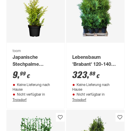
toom
Japanische
Lebensbaum
Stechpalme
'Brabant' 120-140
'Caroline Upright' 40
cm 12 Stück
9
,
323
,
99
88
€
€
cm, 17 cm Topf
Keine Lieferung nach
Keine Lieferung nach
Hause
Hause
Nicht verfügbar in
Nicht verfügbar in
Troisdorf
Troisdorf