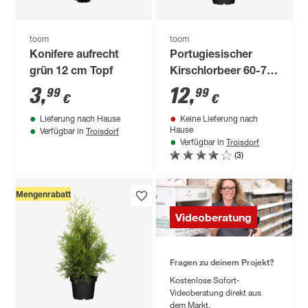
toom
toom
Konifere aufrecht
Portugiesischer
grün 12 cm Topf
Kirschlorbeer 60-70
cm
3
,
12
,
99
99
€
€
Lieferung nach Hause
Keine Lieferung nach
Troisdorf
Hause
Verfügbar in
Troisdorf
Verfügbar in
(3)
Mengenrabatt
Videoberatung
Fragen zu deinem Projekt?
Kostenlose Sofort-
Videoberatung direkt aus
dem Markt.