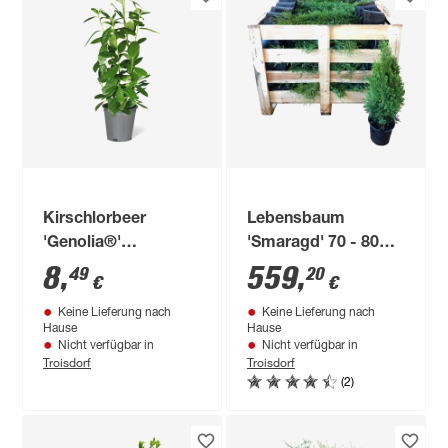
Kirschlorbeer
Lebensbaum
'Genolia®'
'Smaragd' 70 - 80
topfgewachsen, 23
cm, 80 Stück
8
,
559
,
49
20
€
€
cm Topf
Keine Lieferung nach
Keine Lieferung nach
Hause
Hause
Nicht verfügbar in
Nicht verfügbar in
Troisdorf
Troisdorf
(2)