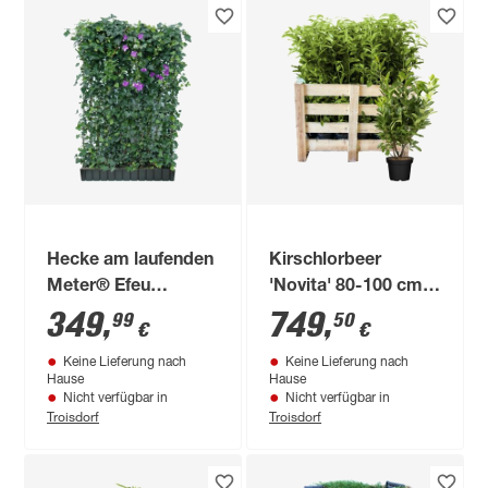
Hecke am laufenden
Kirschlorbeer
Meter® Efeu
'Novita' 80-100 cm
'Woerneri'/Clematis
50 Stück
349
,
749
,
99
50
€
€
violett 180 x 120 cm
Keine Lieferung nach
Keine Lieferung nach
Hause
Hause
Nicht verfügbar in
Nicht verfügbar in
Troisdorf
Troisdorf