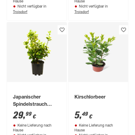
Hause
Hause
Nicht verfügbar in
Nicht verfügbar in
Troisdorf
Troisdorf
Japanischer
Kirschlorbeer
Spindelstrauch
'Elegantisima
29
,
5
,
99
49
€
€
Aureus' 25 cm Topf
Keine Lieferung nach
Keine Lieferung nach
Hause
Hause