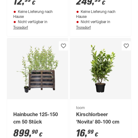
12
,
249
,
99
99
€
€
Aureus' 18 cm Topf
cm
Keine Lieferung nach
Keine Lieferung nach
Hause
Hause
Nicht verfügbar in
Nicht verfügbar in
Troisdorf
Troisdorf
toom
Hainbuche 125-150
Kirschlorbeer
cm 50 Stück
'Novita' 80-100 cm
899
,
16
,
90
99
€
€