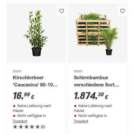
toom
toom
Kirschlorbeer
Schirmbambus
'Caucasica' 80-100
verschiedene Sorten
cm
23 cm Topf, 75 Stück
16
,
1.874
,
99
30
€
€
Keine Lieferung nach
Keine Lieferung nach
Hause
Hause
Nicht verfügbar in
Nicht verfügbar in
Troisdorf
Troisdorf
(2)