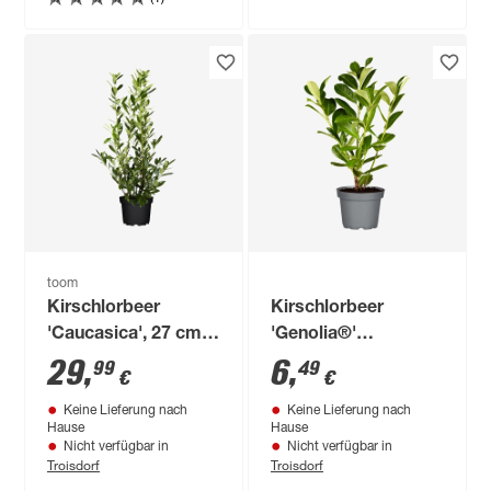
toom
Kirschlorbeer
Kirschlorbeer
'Caucasica', 27 cm
'Genolia®'
topfgewachsen
topfgewachsen, 21
29
,
6
,
99
49
€
€
cm Topf
Keine Lieferung nach
Keine Lieferung nach
Hause
Hause
Nicht verfügbar in
Nicht verfügbar in
Troisdorf
Troisdorf