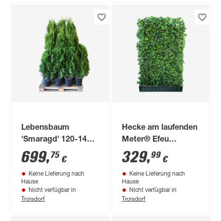
Lebensbaum
Hecke am laufenden
'Smaragd' 120-140
Meter® Efeu
cm 25 Stück
'Woerneri' 180 x 120
699
,
329
,
75
99
€
€
cm
Keine Lieferung nach
Keine Lieferung nach
Hause
Hause
Nicht verfügbar in
Nicht verfügbar in
Troisdorf
Troisdorf