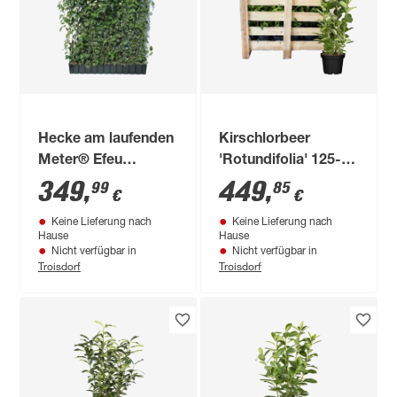
Hecke am laufenden
Kirschlorbeer
Meter® Efeu
'Rotundifolia' 125-
'Woerneri'/Clematis
150 cm 15 Stück
349
,
449
,
99
85
€
€
weiß 180 x 120 cm
Keine Lieferung nach
Keine Lieferung nach
Hause
Hause
Nicht verfügbar in
Nicht verfügbar in
Troisdorf
Troisdorf