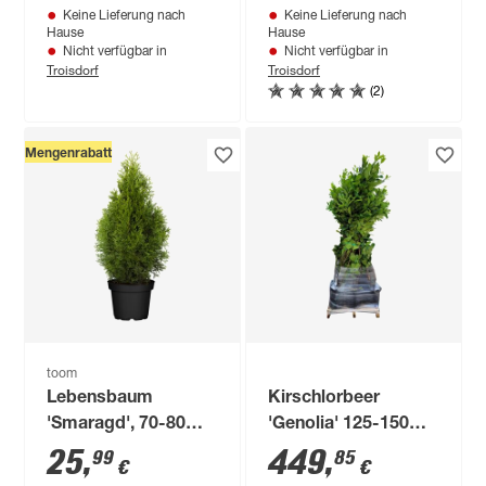
Keine Lieferung nach
Keine Lieferung nach
Hause
Hause
Nicht verfügbar in
Nicht verfügbar in
Troisdorf
Troisdorf
(2)
Mengenrabatt
toom
Lebensbaum
Kirschlorbeer
'Smaragd', 70-80
'Genolia' 125-150
cm, 29 cm Topf
cm 15 Stück
25
,
449
,
99
85
€
€