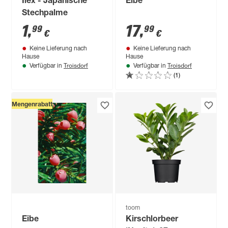
Ilex - Japanische
Eibe
Stechpalme
1
,
17
,
99
99
€
€
Keine Lieferung nach
Keine Lieferung nach
Hause
Hause
Troisdorf
Troisdorf
Verfügbar in
Verfügbar in
(1)
Mengenrabatt
toom
Eibe
Kirschlorbeer