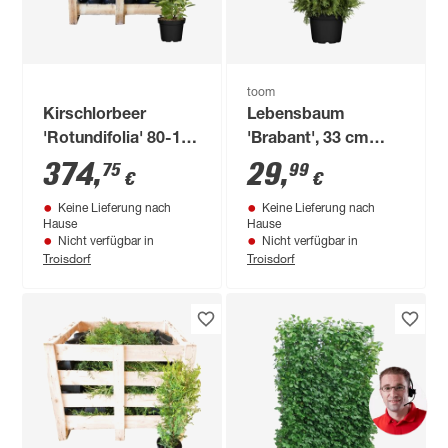
toom
Kirschlorbeer
Lebensbaum
'Rotundifolia' 80-100
'Brabant', 33 cm
cm 25 Stück
Topf
374
,
29
,
75
99
€
€
Keine Lieferung nach
Keine Lieferung nach
Hause
Hause
Nicht verfügbar in
Nicht verfügbar in
Troisdorf
Troisdorf