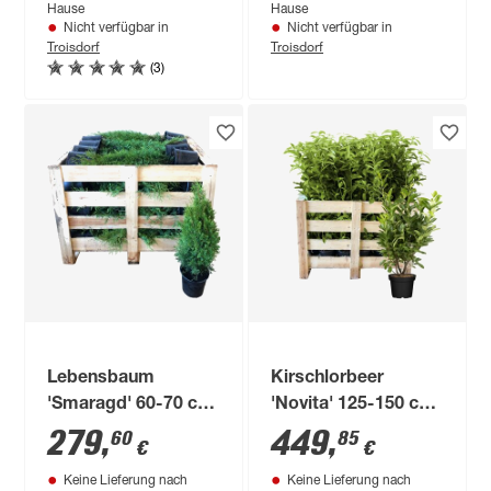
Hause
Hause
Nicht verfügbar in
Nicht verfügbar in
Troisdorf
Troisdorf
(3)
Lebensbaum
Kirschlorbeer
'Smaragd' 60-70 cm,
'Novita' 125-150 cm
40 Stück
15 Stück, 27 cm Topf
279
,
449
,
60
85
€
€
Keine Lieferung nach
Keine Lieferung nach