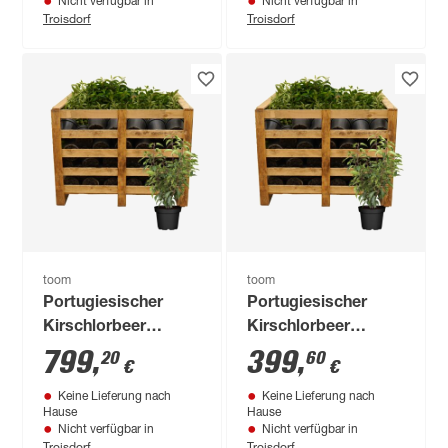
Nicht verfügbar in
Nicht verfügbar in
Troisdorf
Troisdorf
toom
toom
Portugiesischer
Portugiesischer
Kirschlorbeer
Kirschlorbeer
'Angustifolia' 60-70
'Angustifolia' 60-70
799
,
399
,
20
60
€
€
cm, 80 Stück
cm, 40 Stück
Keine Lieferung nach
Keine Lieferung nach
Hause
Hause
Nicht verfügbar in
Nicht verfügbar in
Troisdorf
Troisdorf