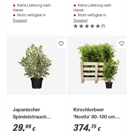
Keine Lieferung nach
Keine Lieferung nach
Hause
Hause
Nicht verfügbar in
Nicht verfügbar in
Troisdorf
Troisdorf
(7)
Japanischer
Kirschlorbeer
Spindelstrauch
'Novita' 80-100 cm
'Bravo' 50 cm Busch,
25 Stück
29
,
374
,
99
75
€
€
25 cm Topf