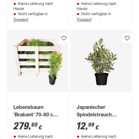
Keine Lieferung nach
Keine Lieferung nach
Hause
Hause
Nicht verfügbar in
Nicht verfügbar in
Troisdorf
Troisdorf
Lebensbaum
Japanischer
'Brabant' 70-80 cm
Spindelstrauch
40 Stück
'Bravo' Busch 18 cm
279
,
12
,
60
99
€
€
Topf
Keine Lieferung nach
Keine Lieferung nach