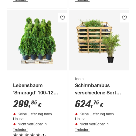
toom
Lebensbaum
Schirmbambus
'Smaragd' 100-120
verschiedene Sorten
cm 15 Stück
23 cm Topf, 25 Stück
299
,
624
,
85
75
€
€
Keine Lieferung nach
Keine Lieferung nach
Hause
Hause
Nicht verfügbar in
Nicht verfügbar in
Troisdorf
Troisdorf
(1)