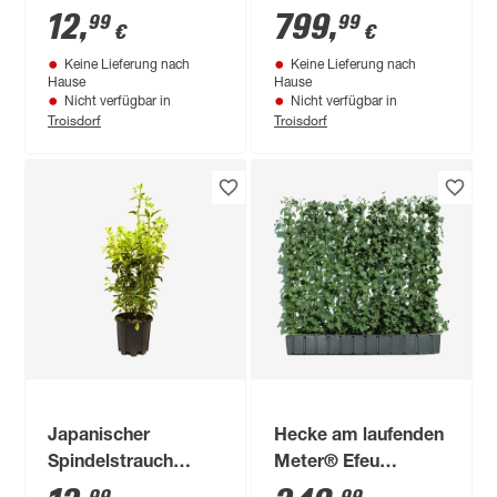
50 Stück
12
,
799
,
99
99
€
€
Keine Lieferung nach
Keine Lieferung nach
Hause
Hause
Nicht verfügbar in
Nicht verfügbar in
Troisdorf
Troisdorf
Japanischer
Hecke am laufenden
Spindelstrauch
Meter® Efeu
'Elegantisima
'Woerneri' 100 x 120