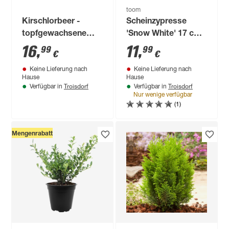
toom
Kirschlorbeer -
Scheinzypresse
topfgewachsene
'Snow White' 17 cm
Ware
Topf
16
,
11
,
99
99
€
€
Keine Lieferung nach
Keine Lieferung nach
Hause
Hause
Troisdorf
Troisdorf
Verfügbar in
Verfügbar in
Nur wenige verfügbar
(1)
Mengenrabatt