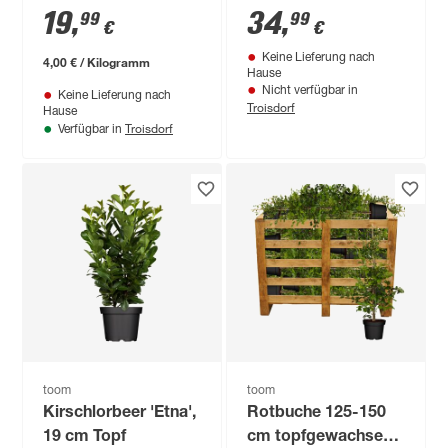
5 kg
cm, 29 cm Topf
19
,
34
,
99
99
€
€
Keine Lieferung nach
4,00 € / Kilogramm
Hause
Nicht verfügbar in
Keine Lieferung nach
Troisdorf
Hause
Troisdorf
Verfügbar in
toom
toom
Kirschlorbeer 'Etna',
Rotbuche 125-150
19 cm Topf
cm topfgewachsen