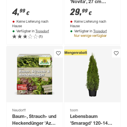
'Novita', 27 cm
topfgewachsen
4
,
29
,
99
99
€
€
Keine Lieferung nach
Keine Lieferung nach
Hause
Hause
Troisdorf
Troisdorf
Verfügbar in
Verfügbar in
(1)
Nur wenige verfügbar
Mengenrabatt
Neudorff
toom
Baum-, Strauch- und
Lebensbaum
Heckendünger 'Azet'
'Smaragd' 120-140