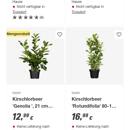
Hause
Hause
Nicht verfügbar in
Nicht verfügbar in
Troisdorf
Troisdorf
(4)
Mengenrabatt
toom
toom
Kirschlorbeer
Kirschlorbeer
'Genolia ', 21 cm
'Rotundifolia' 80-100
Topf
cm
12
,
16
,
99
99
€
€
Keine Lieferung nach
Keine Lieferung nach