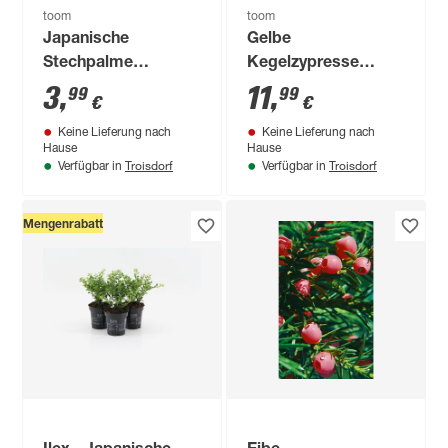
toom
toom
Japanische
Gelbe
Stechpalme
Kegelzypresse
verschiedene Sorten
'Ellwood"s Empire'
3
,
11
,
99
99
€
€
13 cm Topf
17 cm Topf
Keine Lieferung nach
Keine Lieferung nach
Hause
Hause
Troisdorf
Troisdorf
Verfügbar in
Verfügbar in
Mengenrabatt