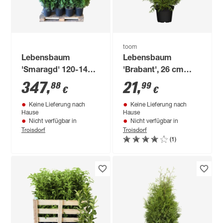
toom
Lebensbaum
Lebensbaum
'Smaragd' 120-140
'Brabant', 26 cm
cm 12 Stück
Topf
347
,
21
,
88
99
€
€
Keine Lieferung nach
Keine Lieferung nach
Hause
Hause
Nicht verfügbar in
Nicht verfügbar in
Troisdorf
Troisdorf
(1)