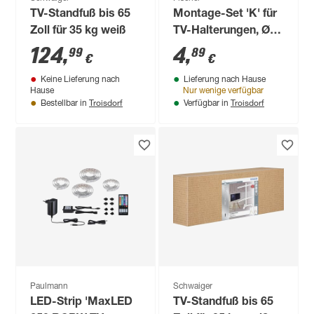
TV-Standfuß bis 65
Montage-Set 'K' für
Zoll für 35 kg weiß
TV-Halterungen, Ø 8
mm, 8-teilig
124
,
4
,
99
89
€
€
Keine Lieferung nach
Lieferung nach Hause
Hause
Nur wenige verfügbar
Troisdorf
Troisdorf
Bestellbar in
Verfügbar in
Paulmann
Schwaiger
LED-Strip 'MaxLED
TV-Standfuß bis 65