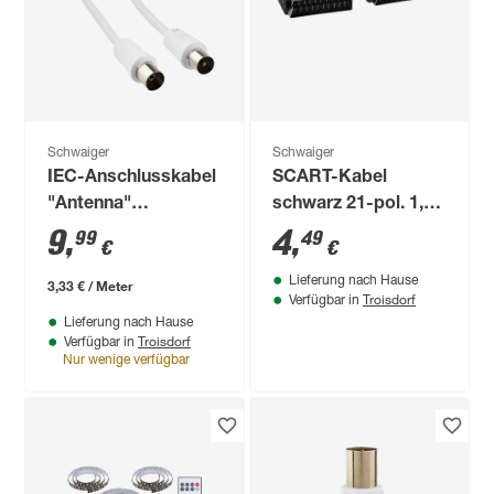
Schwaiger
Schwaiger
IEC-Anschlusskabel
SCART-Kabel
"Antenna"
schwarz 21-pol. 1,5
Professional 90 dB 3
m
9
,
4
,
99
49
€
€
m
Lieferung nach Hause
3,33 € / Meter
Troisdorf
Verfügbar in
Lieferung nach Hause
Troisdorf
Verfügbar in
Nur wenige verfügbar