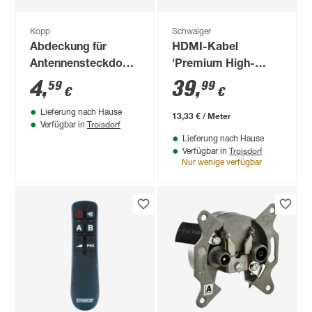
Kopp
Schwaiger
Abdeckung für
HDMI-Kabel
Antennensteckdose
'Premium High-
'Paris' TV/RF/SAT
Speed' mit Ethernet
4
,
39
,
59
99
€
€
arktisweiß
3 m
Lieferung nach Hause
13,33 € / Meter
Troisdorf
Verfügbar in
Lieferung nach Hause
Troisdorf
Verfügbar in
Nur wenige verfügbar