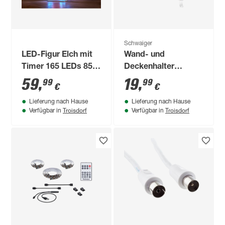
Schwaiger
LED-Figur Elch mit
Wand- und
Timer 165 LEDs 85
Deckenhalter
cm
'Beamer' für
59
,
19
,
99
99
€
€
Projektoren und
Lieferung nach Hause
Lieferung nach Hause
Beamer
Troisdorf
Troisdorf
Verfügbar in
Verfügbar in