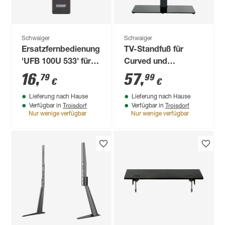
Schwaiger
Schwaiger
Ersatzfernbedienung
TV-Standfuß für
'UFB 100U 533' für
Curved und
TV-Geräte von LG,
Flachbildschirm
16
,
57
,
79
99
€
€
Samsung, Sony,
37"-70" bis 40 kg
Lieferung nach Hause
Lieferung nach Hause
Panasonic, Philips
Troisdorf
Troisdorf
Verfügbar in
Verfügbar in
Nur wenige verfügbar
Nur wenige verfügbar