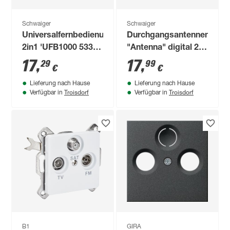
Schwaiger
Schwaiger
Universalfernbedienung
Durchgangsantennendose
2in1 'UFB1000 533' 8
"Antenna" digital 2-
Tasten
Loch
17
,
17
,
29
99
€
€
Lieferung nach Hause
Lieferung nach Hause
Troisdorf
Troisdorf
Verfügbar in
Verfügbar in
B1
GIRA