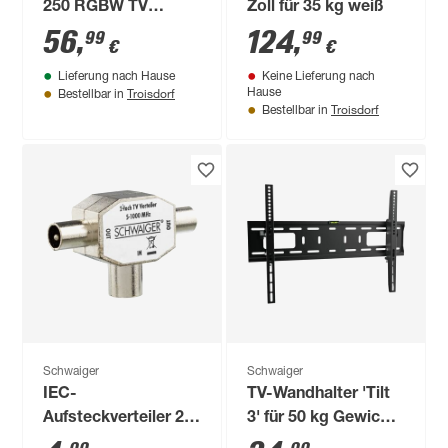
250 RGBW TV
Zoll für 35 kg weiß
Comfort Basisset'
56
,
124
,
99
99
€
€
55 Zoll 20,5 W silber
Lieferung nach Hause
Keine Lieferung nach
Troisdorf
Hause
Bestellbar in
Troisdorf
Bestellbar in
Schwaiger
Schwaiger
IEC-
TV-Wandhalter 'Tilt
Aufsteckverteiler 2-
3' für 50 kg Gewicht
fach TV "Antenna"
neigbar