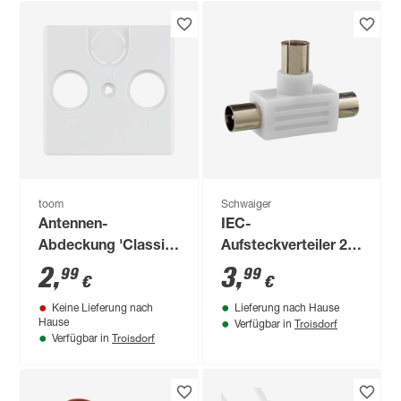
toom
Schwaiger
Antennen-
IEC-
Abdeckung 'Classic
Aufsteckverteiler 2-
Line' weiß TV/RF
fach TV "Antenna"
2
,
3
,
99
99
€
€
Standard
Keine Lieferung nach
Lieferung nach Hause
Troisdorf
Hause
Verfügbar in
Troisdorf
Verfügbar in