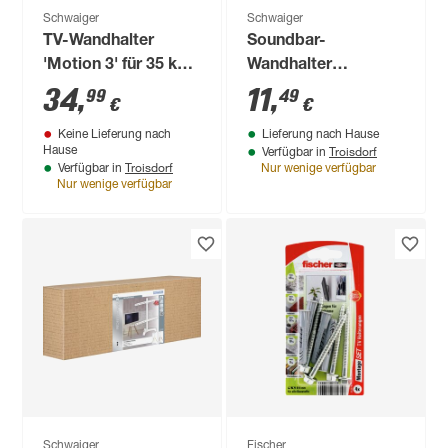
Schwaiger
Schwaiger
TV-Wandhalter
Soundbar-
'Motion 3' für 35 kg
Wandhalter
Gewicht neigbar
belastbar bis 15 kg,
34
,
11
,
99
49
€
€
schwenkbar drehbar
2-teilig
Keine Lieferung nach
Lieferung nach Hause
Troisdorf
Hause
Verfügbar in
Troisdorf
Verfügbar in
Nur wenige verfügbar
Nur wenige verfügbar
Schwaiger
Fischer