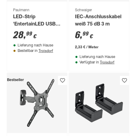
Paulmann
Schwaiger
LED-Strip
IEC-Anschlusskabel
'EntertainLED USB
weiß 75 dB 3 m
TV RGB+' 55 Zoll 3,5
28
,
6
,
99
99
€
€
W schwarz
Lieferung nach Hause
2,33 € / Meter
Troisdorf
Bestellbar in
Lieferung nach Hause
Troisdorf
Verfügbar in
Bestseller