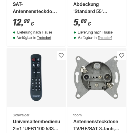
SAT-
Abdeckung
Antennensteckdose
'Standard 55'
weiß
SAT/TV anthrazit
12
,
5
,
99
89
€
€
matt 7 x 7 cm
Lieferung nach Hause
Lieferung nach Hause
Troisdorf
Troisdorf
Verfügbar in
Verfügbar in
Schwaiger
toom
Universalfernbedienung
Antennensteckdose
2in1 'UFB1100 533'
TV/RF/SAT 3-fach,