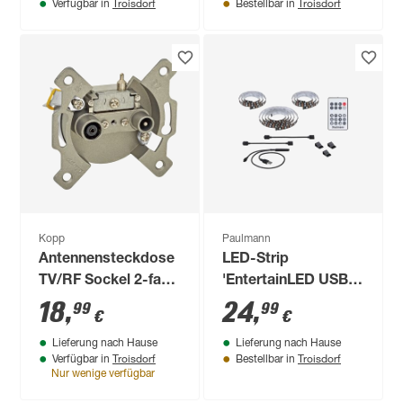
Troisdorf
Troisdorf
Verfügbar in
Bestellbar in
Kopp
Paulmann
Antennensteckdose
LED-Strip
TV/RF Sockel 2-fach
'EntertainLED USB
silbern
TV RGB+' 65 Zoll 4
18
,
24
,
99
99
€
€
W schwarz
Lieferung nach Hause
Lieferung nach Hause
Troisdorf
Troisdorf
Verfügbar in
Bestellbar in
Nur wenige verfügbar