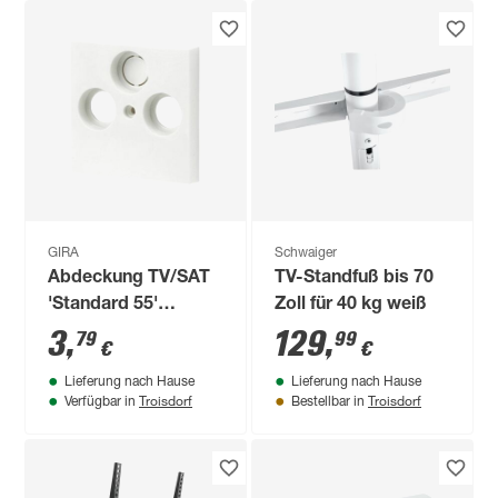
GIRA
Schwaiger
Abdeckung TV/SAT
TV-Standfuß bis 70
'Standard 55'
Zoll für 40 kg weiß
reinweiß glänzend
3
,
129
,
79
99
€
€
Lieferung nach Hause
Lieferung nach Hause
Troisdorf
Troisdorf
Verfügbar in
Bestellbar in