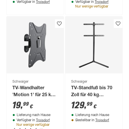
Troisdorf
Troisdorf
Verfügbar in
Verfügbar in
Nur wenige verfügbar
Schwaiger
Schwaiger
TV-Wandhalter
TV-Standfuß bis 70
'Motion 1' für 25 kg
Zoll für 40 kg
Gewicht neigbar
schwarz
19
,
129
,
99
99
€
€
schwenkbar
Lieferung nach Hause
Lieferung nach Hause
Troisdorf
Troisdorf
Verfügbar in
Bestellbar in
Nur wenige verfügbar