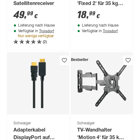
Satellitenreceiver
'Fixed 2' für 35 kg
Gewicht fix
49
,
18
,
99
99
€
€
Lieferung nach Hause
Lieferung nach Hause
Troisdorf
Troisdorf
Verfügbar in
Verfügbar in
Nur wenige verfügbar
(2)
Bestseller
Schwaiger
Schwaiger
Adapterkabel
TV-Wandhalter
DisplayPort auf
'Motion 4' für 35 kg