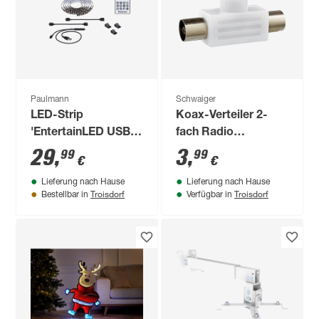
Paulmann
Schwaiger
LED-Strip
Koax-Verteiler 2-
'EntertainLED USB
fach Radio
TV RGB+' 75 Zoll 5
"Antenna" Standard
29
,
3
,
99
99
€
€
W schwarz
Lieferung nach Hause
Lieferung nach Hause
Troisdorf
Troisdorf
Bestellbar in
Verfügbar in