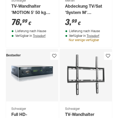
Schwaiger
Merten
TV-Wandhalter
Abdeckung TV/Sat
'MOTION 5' 50 kg
'System M'
Traglast neigbar,
polarweiß glänzend
76
,
3
,
99
99
€
€
schwenkbar,
Lieferung nach Hause
Lieferung nach Hause
drehbar
Troisdorf
Troisdorf
Verfügbar in
Verfügbar in
Nur wenige verfügbar
Bestseller
Schwaiger
Schwaiger
Full HD-
TV-Wandhalter