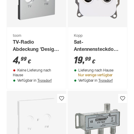
toom
Kopp
TV-Radio
Sat-
Abdeckung 'Design
Antennensteckdose
Line' silbern
'Donau' arktisweiß
4
,
19
,
99
99
€
€
Keine Lieferung nach
Lieferung nach Hause
Hause
Nur wenige verfügbar
Troisdorf
Troisdorf
Verfügbar in
Verfügbar in