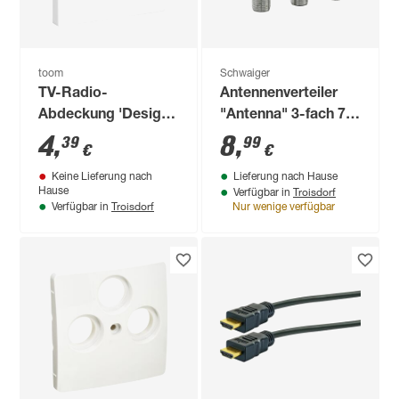
toom
Schwaiger
TV-Radio-
Antennenverteiler
Abdeckung 'Design
"Antenna" 3-fach 7
Line' weiß
dB
4
,
8
,
39
99
€
€
Keine Lieferung nach
Lieferung nach Hause
Troisdorf
Hause
Verfügbar in
Troisdorf
Verfügbar in
Nur wenige verfügbar