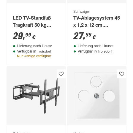
Schwaiger
LED TV-Standfuß
TV-Ablagesystem 45
Tragkraft 50 kg
x 1,2 x 12 cm,
neigbar
belastbar bis 9 kg
29
,
27
,
99
99
€
€
Lieferung nach Hause
Lieferung nach Hause
Troisdorf
Troisdorf
Verfügbar in
Verfügbar in
Nur wenige verfügbar