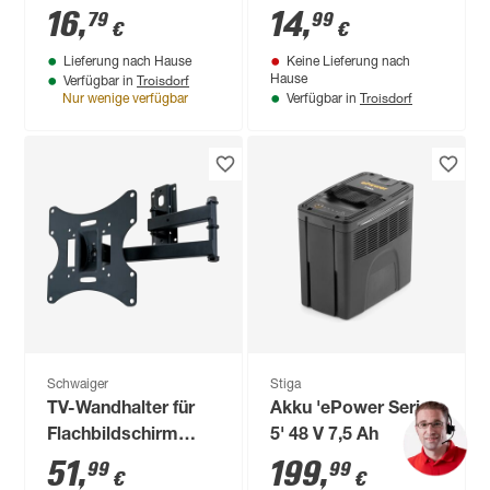
20 Tasten
ohne Abdeckung
16
,
14
,
79
99
€
€
Lieferung nach Hause
Keine Lieferung nach
Troisdorf
Hause
Verfügbar in
Troisdorf
Nur wenige verfügbar
Verfügbar in
Schwaiger
Stiga
TV-Wandhalter für
Akku 'ePower Serie
Flachbildschirm
5' 48 V 7,5 Ah
23"-42" bis 30 kg
51
,
199
,
99
99
€
€