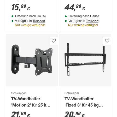
HDMI schwarz 2 m
Gewicht neigbar
15
,
44
,
99
99
€
€
schwenkbar drehbar
Lieferung nach Hause
Lieferung nach Hause
Troisdorf
Troisdorf
Verfügbar in
Verfügbar in
Nur wenige verfügbar
Nur wenige verfügbar
Schwaiger
Schwaiger
TV-Wandhalter
TV-Wandhalter
'Motion 2' für 25 kg
'Fixed 3' für 45 kg
Gewicht neigbar
Gewicht fix
21
,
20
,
99
99
€
€