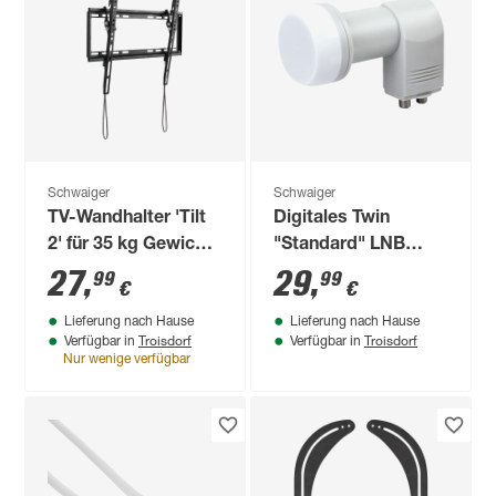
Schwaiger
Schwaiger
TV-Wandhalter 'Tilt
Digitales Twin
2' für 35 kg Gewicht
"Standard" LNB
neigbar
HDTV
27
,
29
,
99
99
€
€
Lieferung nach Hause
Lieferung nach Hause
Troisdorf
Troisdorf
Verfügbar in
Verfügbar in
Nur wenige verfügbar