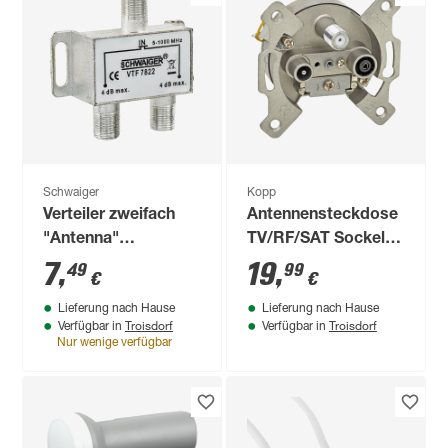
Schwaiger
Kopp
Verteiler zweifach
Antennensteckdose
"Antenna"
TV/RF/SAT Sockel
Professional
3-fach silbern
7
,
19
,
49
99
€
€
Lieferung nach Hause
Lieferung nach Hause
Troisdorf
Troisdorf
Verfügbar in
Verfügbar in
Nur wenige verfügbar