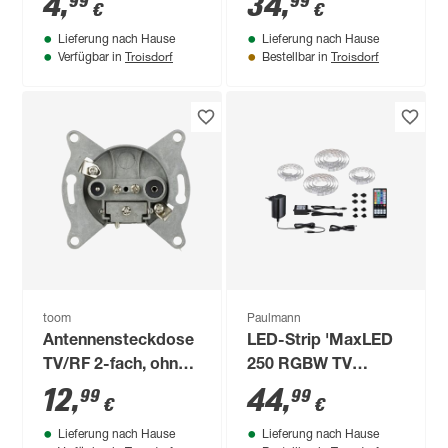
4
,
34
,
99
99
€
€
Professional
Lieferung nach Hause
Lieferung nach Hause
Troisdorf
Troisdorf
Verfügbar in
Bestellbar in
toom
Paulmann
Antennensteckdose
LED-Strip 'MaxLED
TV/RF 2-fach, ohne
250 RGBW TV
Abdeckung
Comfort Basisset'
12
,
44
,
99
99
€
€
65 Zoll 22 W silber
Lieferung nach Hause
Lieferung nach Hause