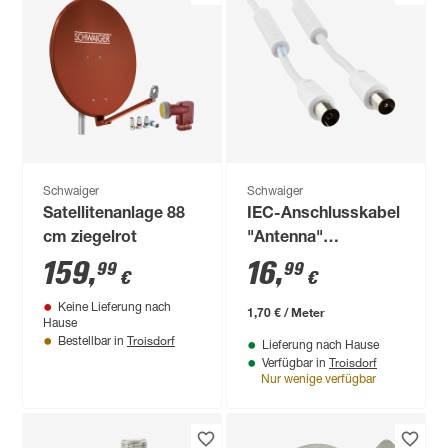
Schwaiger
Schwaiger
Satellitenanlage 88
IEC-Anschlusskabel
cm ziegelrot
"Antenna"
Professional 90 dB
159
,
16
,
99
99
€
€
10 m
Keine Lieferung nach
1,70 € / Meter
Hause
Troisdorf
Bestellbar in
Lieferung nach Hause
Troisdorf
Verfügbar in
Nur wenige verfügbar