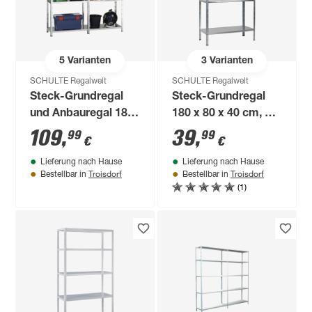
5
Varianten
3
Varianten
SCHULTE Regalwelt
SCHULTE Regalwelt
Steck-Grundregal
Steck-Grundregal
und Anbauregal 180
180 x 80 x 40 cm, 4
x 160 x 35 cm, 8
Böden, verzinkt,
109
,
39
,
99
99
€
€
Böden, verzinkt,
Tragkraft 260 kg
Lieferung nach Hause
Lieferung nach Hause
Tragkraft 340 kg
Troisdorf
Troisdorf
Bestellbar in
Bestellbar in
(1)