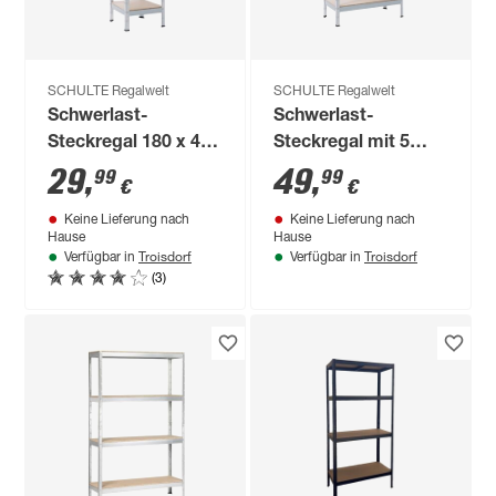
SCHULTE Regalwelt
SCHULTE Regalwelt
Schwerlast-
Schwerlast-
Steckregal 180 x 45
Steckregal mit 5
x 45 cm, 5 Böden,
Böden à 280 kg
29
,
49
,
99
99
€
€
verzinkt, Tragkraft
Traglast, verzinkt
Keine Lieferung nach
Keine Lieferung nach
1000 kg
180 x 90 x 45 cm
Hause
Hause
Troisdorf
Troisdorf
Verfügbar in
Verfügbar in
(3)