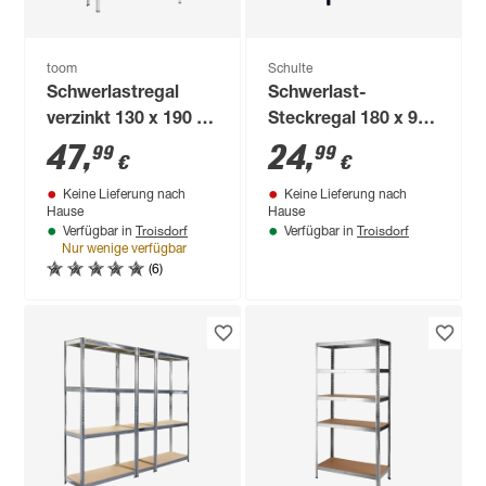
toom
Schulte
Schwerlastregal
Schwerlast-
verzinkt 130 x 190 x
Steckregal 180 x 90
45 cm, 4 Böden à
x 40 cm
47
,
24
,
99
99
€
€
200 kg
Keine Lieferung nach
Keine Lieferung nach
Hause
Hause
Troisdorf
Troisdorf
Verfügbar in
Verfügbar in
Nur wenige verfügbar
(6)