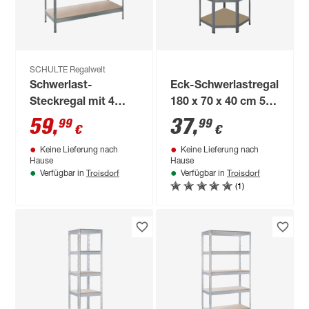
SCHULTE Regalwelt
Schwerlast-
Eck-Schwerlastregal
Steckregal mit 4
180 x 70 x 40 cm 5
Böden à 250 kg
Böden à 175 kg
59
,
37
,
99
99
€
€
Traglast, verzinkt
Keine Lieferung nach
Keine Lieferung nach
180 x 160 x 60 cm
Hause
Hause
Troisdorf
Troisdorf
Verfügbar in
Verfügbar in
(1)