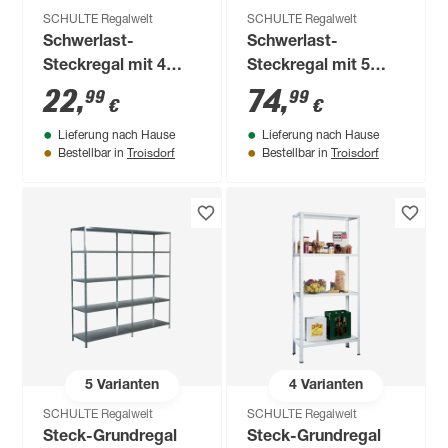
SCHULTE Regalwelt
SCHULTE Regalwelt
Schwerlast-
Schwerlast-
Steckregal mit 4
Steckregal mit 5
Böden à 150 kg
Böden à 200 kg
22
,
74
,
99
99
€
€
Traglast, schwarz
Traglast, schwarz
Lieferung nach Hause
Lieferung nach Hause
180 x 90 x 35 cm
180 x 140 x 50 cm
Troisdorf
Troisdorf
Bestellbar in
Bestellbar in
5
Varianten
4
Varianten
SCHULTE Regalwelt
SCHULTE Regalwelt
Steck-Grundregal
Steck-Grundregal