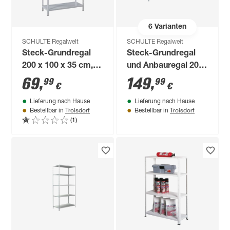
6
Varianten
SCHULTE Regalwelt
SCHULTE Regalwelt
Steck-Grundregal
Steck-Grundregal
200 x 100 x 35 cm, 5
und Anbauregal 200
Böden, weiß,
x 200 x 35 cm, 10
69
,
149
,
99
99
€
€
Tragkraft 425 kg
Böden, weiß,
Lieferung nach Hause
Lieferung nach Hause
Tragkraft 425 kg
Troisdorf
Troisdorf
Bestellbar in
Bestellbar in
(1)