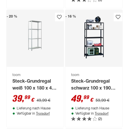
- 20 %
- 16 %
toom
toom
Steck-Grundregal
Steck-Grundregal
weiß 100 x 180 x 40
schwarz 100 x 190 x
cm, 4 Böden à 65 kg
40 cm, 5 Böden à 65
39
,
49
,
99
99
€
€
49,99 €
59,99 €
kg
Lieferung nach Hause
Lieferung nach Hause
Troisdorf
Troisdorf
Verfügbar in
Verfügbar in
(2)