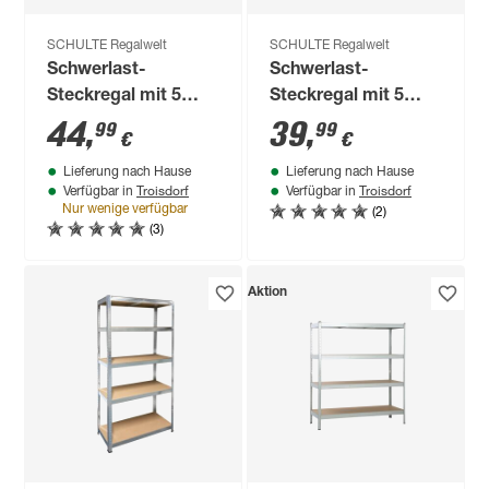
SCHULTE Regalwelt
SCHULTE Regalwelt
Schwerlast-
Schwerlast-
Steckregal mit 5
Steckregal mit 5
Böden à 150 kg
Böden à 150 kg
44
,
39
,
99
99
€
€
Traglast, schwarz
Traglast, verzinkt
Lieferung nach Hause
Lieferung nach Hause
180 x 120 x 40 cm
180 x 120 x 40 cm
Troisdorf
Troisdorf
Verfügbar in
Verfügbar in
(2)
Nur wenige verfügbar
(3)
Aktion