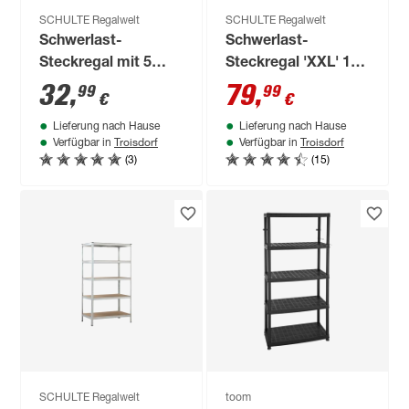
SCHULTE Regalwelt
SCHULTE Regalwelt
Schwerlast-
Schwerlast-
Steckregal mit 5
Steckregal 'XXL' 180
Böden à 175 kg
x 160 x 60 cm 4
32
,
79
,
99
99
€
€
Traglast, verzinkt
Böden a 250 kg
Lieferung nach Hause
Lieferung nach Hause
180 x 90 x 40 cm
Troisdorf
Troisdorf
Verfügbar in
Verfügbar in
(3)
(15)
SCHULTE Regalwelt
toom