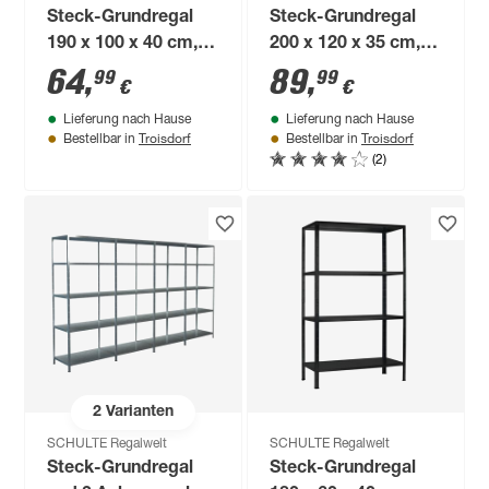
Steck-Grundregal
Steck-Grundregal
190 x 100 x 40 cm, 4
200 x 120 x 35 cm, 5
Böden, weiß,
Böden, verzinkt,
64
,
89
,
99
99
€
€
Tragkraft 260 kg
Tragkraft 425 kg
Lieferung nach Hause
Lieferung nach Hause
Troisdorf
Troisdorf
Bestellbar in
Bestellbar in
(2)
2
Varianten
SCHULTE Regalwelt
SCHULTE Regalwelt
Steck-Grundregal
Steck-Grundregal