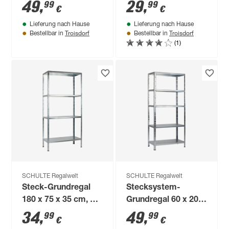
Böden, verzinkt,
Böden, verzinkt,
49
,
29
,
99
99
€
€
Tragkraft 325 kg
Tragkraft 200 kg
Lieferung nach Hause
Lieferung nach Hause
Troisdorf
Troisdorf
Bestellbar in
Bestellbar in
(1)
SCHULTE Regalwelt
SCHULTE Regalwelt
Steck-Grundregal
Stecksystem-
180 x 75 x 35 cm, 4
Grundregal 60 x 200
Böden, verzinkt,
x 35 cm
34
,
49
,
99
99
€
€
Tragkraft 200 kg