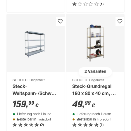
(1)
2
Varianten
SCHULTE Regalwelt
SCHULTE Regalwelt
Steck-
Steck-Grundregal
Weitspann-/Schwerlastregal
180 x 80 x 40 cm, 4
183 x 180 x 50 cm
Böden, verzinkt,
159
,
49
,
99
99
€
€
Tragkraft 240 kg
Lieferung nach Hause
Lieferung nach Hause
Troisdorf
Troisdorf
Bestellbar in
Bestellbar in
(2)
(1)