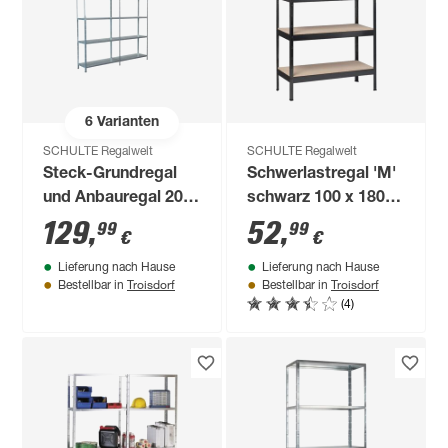
6
Varianten
SCHULTE Regalwelt
SCHULTE Regalwelt
Steck-Grundregal
Schwerlastregal 'M'
und Anbauregal 200
schwarz 100 x 180 x
x 180 x 35 cm, 10
40 cm, 4 Böden à
129
,
52
,
99
99
€
€
Böden, verzinkt,
150 kg
Lieferung nach Hause
Lieferung nach Hause
Tragkraft 425 kg
Troisdorf
Troisdorf
Bestellbar in
Bestellbar in
(4)