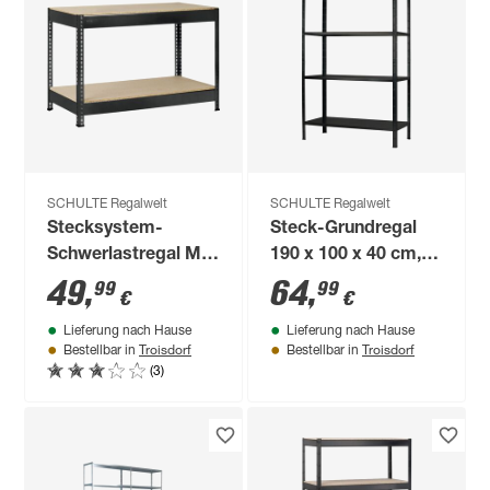
SCHULTE Regalwelt
SCHULTE Regalwelt
Stecksystem-
Steck-Grundregal
Schwerlastregal M
190 x 100 x 40 cm, 4
130 x 87 x 60 cm
Böden, schwarz,
49
,
64
,
99
99
€
€
Tragkraft 260 kg
Lieferung nach Hause
Lieferung nach Hause
Troisdorf
Troisdorf
Bestellbar in
Bestellbar in
(3)