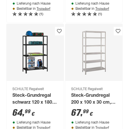
Lieferung nach Hause
Lieferung nach Hause
Troisdorf
Troisdorf
Bestellbar in
Bestellbar in
(1)
(1)
SCHULTE Regalwelt
SCHULTE Regalwelt
Steck-Grundregal
Steck-Grundregal
schwarz 120 x 180 x
200 x 100 x 30 cm, 6
40 cm, 4 Böden à 65
Böden, weiß,
64
,
67
,
99
99
€
€
kg
Tragkraft 390 kg
Lieferung nach Hause
Lieferung nach Hause
Troisdorf
Troisdorf
Bestellbar in
Bestellbar in