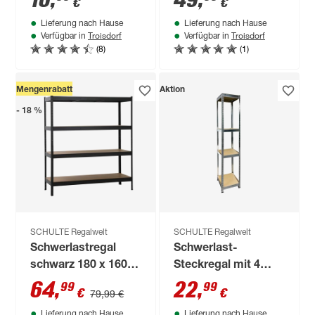
16
,
49
,
€
€
Traglast, verzinkt
Lieferung nach Hause
Lieferung nach Hause
180 x 130 x 45 cm
Troisdorf
Troisdorf
Verfügbar in
Verfügbar in
(8)
(1)
Mengenrabatt
Aktion
- 18 %
SCHULTE Regalwelt
SCHULTE Regalwelt
Schwerlastregal
Schwerlast-
schwarz 180 x 160 x
Steckregal mit 4
60 cm, 4 Böden à
Böden à 150 kg
64
,
22
,
99
99
€
€
79,99 €
250 kg
Traglast, verzinkt
Lieferung nach Hause
Lieferung nach Hause