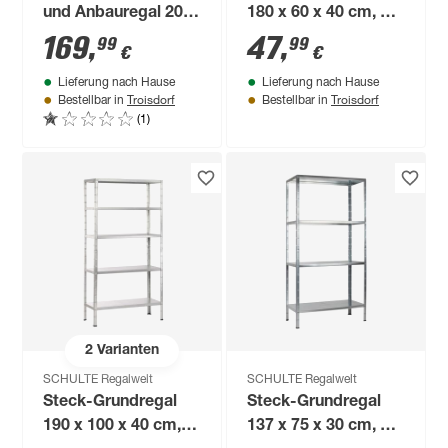
und Anbauregal 200
180 x 60 x 40 cm, 4
x 200 x 50 cm, 10
Böden, weiß,
169
,
47
,
99
99
€
€
Böden, verzinkt,
Tragkraft 260 kg
Lieferung nach Hause
Lieferung nach Hause
Tragkraft 425 kg
Troisdorf
Troisdorf
Bestellbar in
Bestellbar in
(1)
2
Varianten
SCHULTE Regalwelt
SCHULTE Regalwelt
Steck-Grundregal
Steck-Grundregal
190 x 100 x 40 cm, 5
137 x 75 x 30 cm, 4