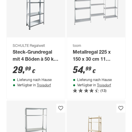
SCHULTE Regalwelt
toom
Steck-Grundregal
Metallregal 225 x
mit 4 Böden à 50 kg
150 x 30 cm 11
Traglast, verzinkt
Böden à 30 kg
29
,
54
,
99
99
€
€
140 x 75 x 30 cm
verzinkt
Lieferung nach Hause
Lieferung nach Hause
Troisdorf
Troisdorf
Verfügbar in
Verfügbar in
(13)