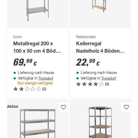
toom
Rettenmeier
Metallregal 200 x
Kellerregal
100 x 50 cm 4 Böden
Nadelholz 4 Böden
à 85 kg
170 x 80 x 30 cm
69
,
22
,
99
99
€
€
Lieferung nach Hause
Lieferung nach Hause
Troisdorf
Troisdorf
Verfügbar in
Verfügbar in
(3)
Nur wenige verfügbar
(2)
Aktion