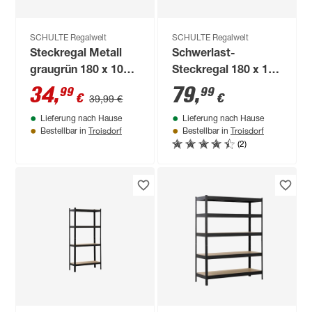
SCHULTE Regalwelt
SCHULTE Regalwelt
Steckregal Metall
Schwerlast-
graugrün 180 x 100 x
Steckregal 180 x 130
40 cm 4 Böden à 65
x 45 cm, 5 Böden,
34
,
79
,
99
99
€
€
39,99 €
kg
verzinkt, Tragkraft
Lieferung nach Hause
Lieferung nach Hause
750 kg
Troisdorf
Troisdorf
Bestellbar in
Bestellbar in
(2)