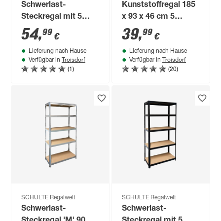
Schwerlast-
Kunststoffregal 185
Steckregal mit 5
x 93 x 46 cm 5
Böden à 150 kg
Böden à 70 kg
54
,
39
,
99
99
€
€
Traglast, verzinkt
Lieferung nach Hause
Lieferung nach Hause
180 x 100 x 60 cm
Troisdorf
Troisdorf
Verfügbar in
Verfügbar in
(1)
(20)
SCHULTE Regalwelt
SCHULTE Regalwelt
Schwerlast-
Schwerlast-