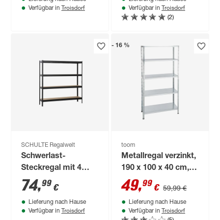
180 x 50 x 50 cm
Troisdorf
Troisdorf
Verfügbar in
Verfügbar in
(2)
- 16 %
SCHULTE Regalwelt
toom
Schwerlast-
Metallregal verzinkt,
Steckregal mit 4
190 x 100 x 40 cm, 5
Böden à 200 kg
Böden à 65 kg
74
,
49
,
99
99
€
€
59,99 €
Traglast, schwarz
Lieferung nach Hause
Lieferung nach Hause
180 x 180 x 40 cm
Troisdorf
Troisdorf
Verfügbar in
Verfügbar in
(5)