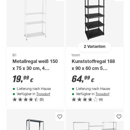
2
Varianten
B1
toom
Metallregal weiß 150
Kunststoffregal 188
x 75 x 30 cm, 4
x 90 x 60 cm 5
Böden à 30 kg
Böden à 90 kg
19
,
64
,
99
99
€
€
Traglast
Lieferung nach Hause
Lieferung nach Hause
Troisdorf
Troisdorf
Verfügbar in
Verfügbar in
(5)
(4)