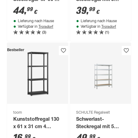
Steckregal 'M' 90 x
Steckregal mit 5
180 x 45 cm 5 Böden
Böden à 175 kg
44
,
39
,
99
99
€
€
a 280 kg
Traglast, schwarz
Lieferung nach Hause
Lieferung nach Hause
180 x 90 x 40 cm
Troisdorf
Troisdorf
Verfügbar in
Verfügbar in
(3)
(1)
Bestseller
toom
SCHULTE Regalwelt
Kunststoffregal 130
Schwerlast-
x 61 x 31 cm 4
Steckregal mit 5
Böden à 25 kg
Böden à 150 kg
99
99