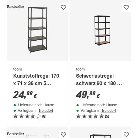
Bestseller
toom
toom
Kunststoffregal 170
Schwerlastregal
x 71 x 38 cm 5
schwarz 90 x 180 x
Böden à 30 kg
45 cm 5 Böden à 280
24
,
49
,
99
99
€
€
kg
Lieferung nach Hause
Lieferung nach Hause
Troisdorf
Troisdorf
Verfügbar in
Verfügbar in
(8)
(5)
Bestseller