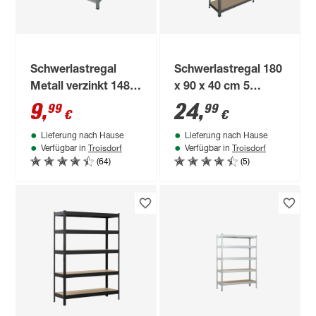
Schwerlastregal
Schwerlastregal 180
Metall verzinkt 148 x
x 90 x 40 cm 5
75 x 30 cm, 4 Böden
Böden à 160 kg
9
,
24
,
99
99
€
€
à 100 kg
Lieferung nach Hause
Lieferung nach Hause
Troisdorf
Troisdorf
Verfügbar in
Verfügbar in
(64)
(5)