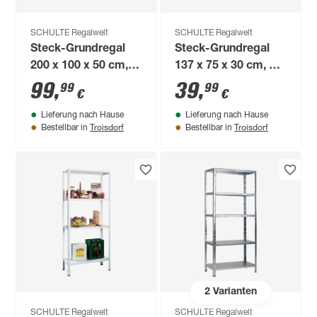
SCHULTE Regalwelt
SCHULTE Regalwelt
Steck-Grundregal
Steck-Grundregal
200 x 100 x 50 cm, 5
137 x 75 x 30 cm, 4
Böden, weiß,
Böden, weiß,
99
,
39
,
99
99
€
€
Tragkraft 425 kg
Tragkraft 200 kg
Lieferung nach Hause
Lieferung nach Hause
Troisdorf
Troisdorf
Bestellbar in
Bestellbar in
2
Varianten
SCHULTE Regalwelt
SCHULTE Regalwelt