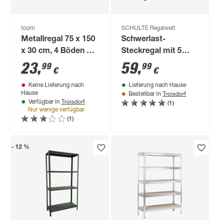
toom
SCHULTE Regalwelt
Metallregal 75 x 150
Schwerlast-
x 30 cm, 4 Böden à
Steckregal mit 5
50 kg
Böden à 150 kg
23
,
59
,
99
99
€
€
Traglast, schwarz
Keine Lieferung nach
Lieferung nach Hause
180 x 130 x 45 cm
Troisdorf
Hause
Bestellbar in
Troisdorf
(1)
Verfügbar in
Nur wenige verfügbar
(1)
- 12 %