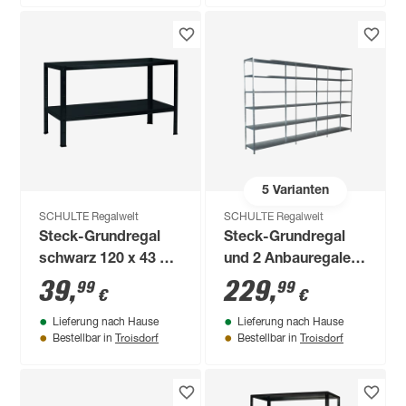
5
Varianten
SCHULTE Regalwelt
SCHULTE Regalwelt
Steck-Grundregal
Steck-Grundregal
schwarz 120 x 43 x
und 2 Anbauregale
40 cm, 2 Böden à 65
230 x 260 x 35 cm,
39
,
229
,
99
99
€
€
kg
18 Böden, verzinkt,
Lieferung nach Hause
Lieferung nach Hause
Tragkraft 510 kg
Troisdorf
Troisdorf
Bestellbar in
Bestellbar in