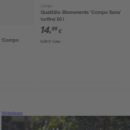
Compo
Qualitäts-Blumenerde 'Compo Sana'
torffrei 50 l
14
,
99
€
e 'Compo
0,30 € / Liter
Weiterlesen