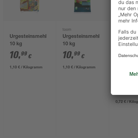
toom
Urgesteinsmehl
Urgesteinsmehl
10 kg
10 kg
10
,
10
,
99
99
€
€
Dansand
1,10 € / Kilogramm
1,10 € / Kilogramm
Steinmehl
mm 20 k
14
,
49
€
0,72 € / Kil