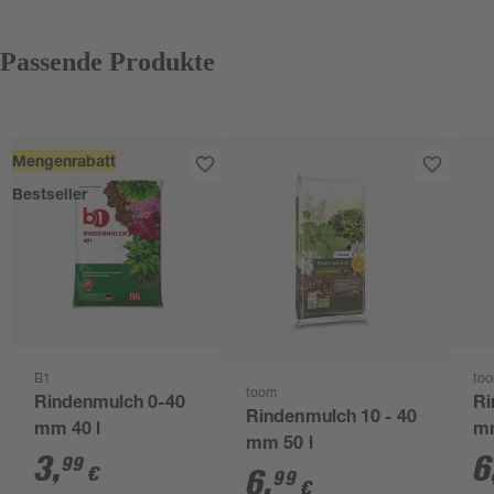
Passende Produkte
Mengenrabatt
Bestseller
B1
to
toom
Rindenmulch 0-40
Ri
Rindenmulch 10 - 40
mm 40 l
mm
mm 50 l
3
,
6
99
€
6
,
99
€