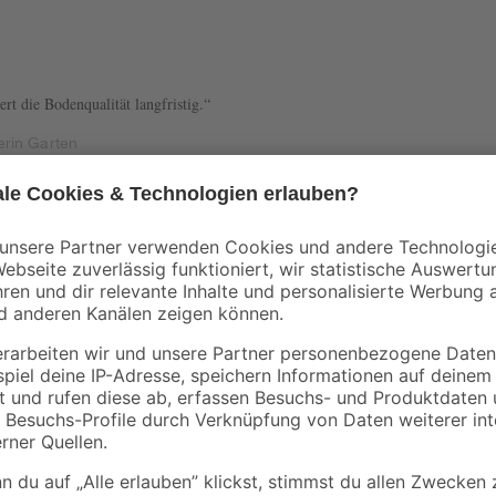
rt die Bodenqualität langfristig.
erin Garten