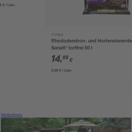
4 € / Liter
Compo
Rhododendron- und Hortensienerd
Sana®' torffrei 50 l
14
,
99
€
0,30 € / Liter
Weiterlesen