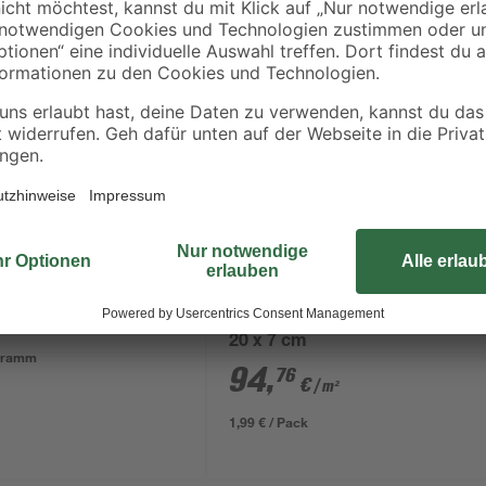
 'No Grow' grau 0-3
g
EHL
Mauerstein 'Verona Antik' anthr
20 x 7 cm
ogramm
94
,
76
€
/ m²
1,99 € / Pack