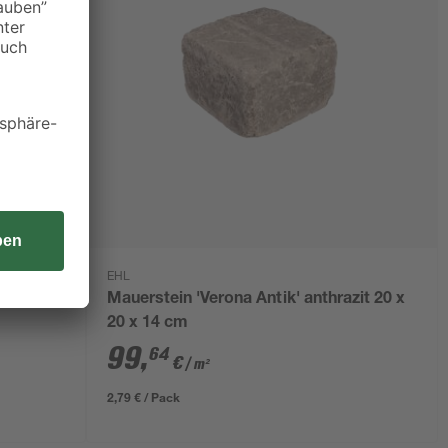
EHL
azit 30 x
Mauerstein 'Verona Antik' anthrazit 20 x
20 x 14 cm
99
,
64
€
/ m²
2,79 € / Pack