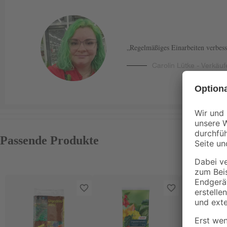
Regelmäßiges Einarbeiten verbesse
Carolin Lütke - Verkäuf
Passende Produkte