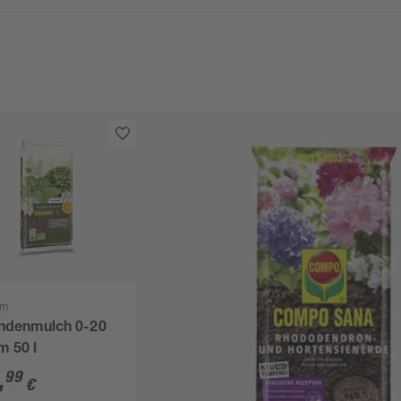
om
ndenmulch 0-20
 50 l
,
99
€