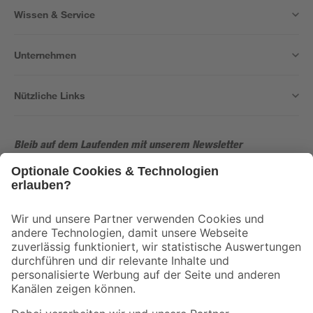
Wissen & Service
Unternehmen
Nützliche Links
Bleib auf dem Laufenden mit unserem Newsletter
Der toom Newsletter: Keine Angebote und Aktionen mehr verpassen!
Zur Newsletter Anmeldung
Folge uns