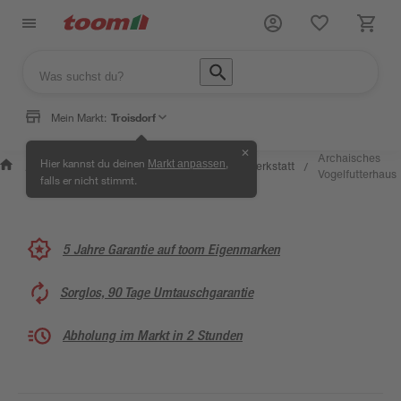
Mein Markt:
Troisdorf
✕
Wissen &
Selbermachen
Archaisches
Hier kannst du deinen
,
Markt anpassen
Kreativwerkstatt
/
/
/
/
Service
& Ratgeber
Vogelfutterhaus
falls er nicht stimmt.
5 Jahre Garantie auf toom Eigenmarken
Sorglos, 90 Tage Umtauschgarantie
Abholung im Markt in 2 Stunden