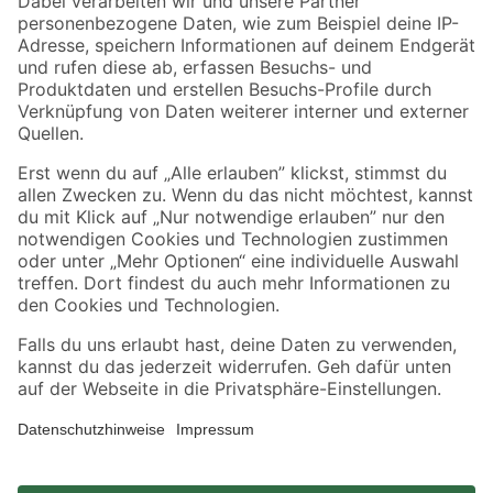
Zahlungsarten
Versandarten
Sicher einkaufen
Jetzt die toom-App herunterladen
Alle Preisangaben in EUR inkl. gesetzl. MwSt.. Die dargestellten Angebote sind unter
Umständen nicht in allen Märkten verfügbar. Die angegebenen Verfügbarkeiten beziehen
sich auf den unter "Mein Markt" ausgewählten toom Baumarkt. Alle Angebote und
Produkte nur solange der Vorrat reicht.
*Paketversand ab 59 € versandkostenfrei, gilt nicht für Artikel mit Speditionsversand, hier
fallen zusätzliche Versandkosten an.