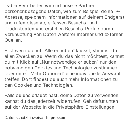
Zahlungsarten
Versandarten
Sicher einkaufen
Jetzt die toom-App herunterladen
Alle Preisangaben in EUR inkl. gesetzl. MwSt.. Die dargestellten Angebote sind unter
Umständen nicht in allen Märkten verfügbar. Die angegebenen Verfügbarkeiten beziehen
sich auf den unter "Mein Markt" ausgewählten toom Baumarkt. Alle Angebote und
Produkte nur solange der Vorrat reicht.
*Paketversand ab 59 € versandkostenfrei, gilt nicht für Artikel mit Speditionsversand, hier
fallen zusätzliche Versandkosten an.