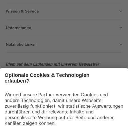
Wissen & Service
Unternehmen
Nützliche Links
Bleib auf dem Laufenden mit unserem Newsletter
Der toom Newsletter: Keine Angebote und Aktionen mehr verpassen!
Zur Newsletter Anmeldung
Folge uns