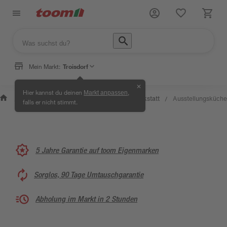
Mein Markt:
Troisdorf
✕
Wissen
Hier kannst du deinen
,
Markt anpassen
Selbermachen
&
Kreativwerkstatt
Ausstellungsküche
/
/
/
/
falls er nicht stimmt.
& Ratgeber
Service
5 Jahre Garantie auf toom Eigenmarken
Sorglos, 90 Tage Umtauschgarantie
Abholung im Markt in 2 Stunden