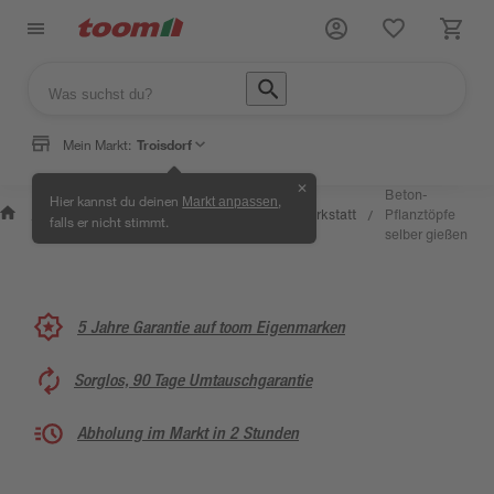
Mein Markt:
Troisdorf
✕
Beton-
Hier kannst du deinen
,
Markt anpassen
Wissen &
Selbermachen
Kreativwerkstatt
Pflanztöpfe
/
/
/
/
falls er nicht stimmt.
Service
& Ratgeber
selber gießen
5 Jahre Garantie auf toom Eigenmarken
Sorglos, 90 Tage Umtauschgarantie
Abholung im Markt in 2 Stunden