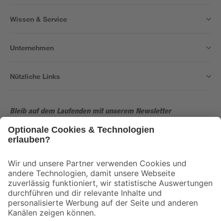
Wissen & Service
Unternehmen
Nützliche Links
Bleib auf dem Laufenden mit unserem Newsletter
Der toom Newsletter: Keine Angebote und Aktionen mehr verpassen!
Zur Newsletter Anmeldung
Folge uns