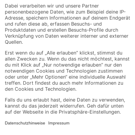
Zahlungsarten
Versandarten
Sicher einkaufen
Jetzt die toom-App herunterladen
Alle Preisangaben in EUR inkl. gesetzl. MwSt.. Die dargestellten Angebote sind unter
Umständen nicht in allen Märkten verfügbar. Die angegebenen Verfügbarkeiten beziehen
sich auf den unter "Mein Markt" ausgewählten toom Baumarkt. Alle Angebote und
Produkte nur solange der Vorrat reicht.
*Paketversand ab 59 € versandkostenfrei, gilt nicht für Artikel mit Speditionsversand, hier
fallen zusätzliche Versandkosten an.