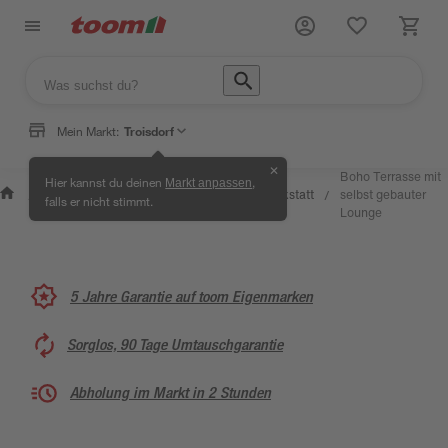
Mein Markt:
Troisdorf
✕
Wissen
Boho Terrasse mit
Hier kannst du deinen
,
Markt anpassen
Selbermachen
&
Kreativwerkstatt
selbst gebauter
/
/
/
/
falls er nicht stimmt.
& Ratgeber
Service
Lounge
5 Jahre Garantie auf toom Eigenmarken
Sorglos, 90 Tage Umtauschgarantie
Abholung im Markt in 2 Stunden