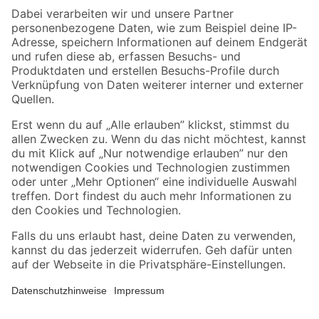
Zahlungsarten
Versandarten
Sicher einkaufen
Jetzt die toom-App herunterladen
Alle Preisangaben in EUR inkl. gesetzl. MwSt.. Die dargestellten Angebote sind unter
Umständen nicht in allen Märkten verfügbar. Die angegebenen Verfügbarkeiten beziehen
sich auf den unter "Mein Markt" ausgewählten toom Baumarkt. Alle Angebote und
Produkte nur solange der Vorrat reicht.
*Paketversand ab 59 € versandkostenfrei, gilt nicht für Artikel mit Speditionsversand, hier
fallen zusätzliche Versandkosten an.