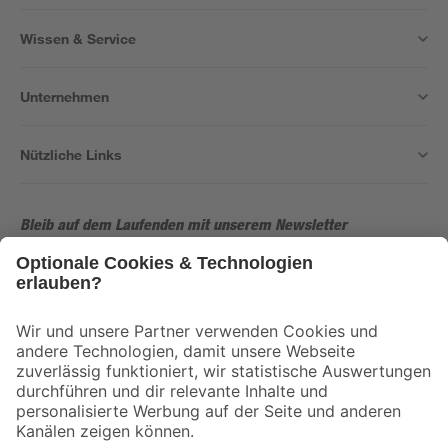
Wissen & Service
Unternehmen
Nützliche Links
Bleib auf dem Laufenden mit unserem Newsletter
Der toom Newsletter: Keine Angebote und Aktionen mehr verpassen!
Zur Newsletter Anmeldung
Folge uns