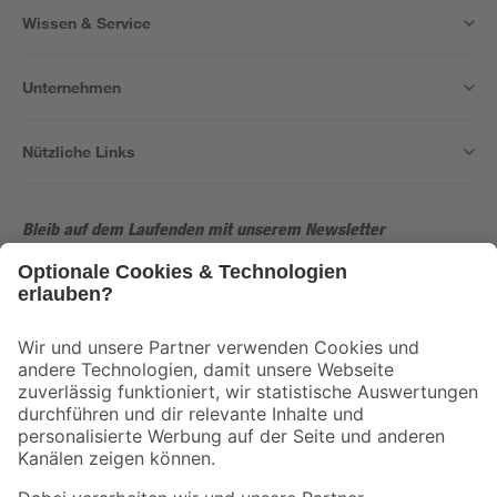
Wissen & Service
Unternehmen
Nützliche Links
Bleib auf dem Laufenden mit unserem Newsletter
Der toom Newsletter: Keine Angebote und Aktionen mehr verpassen!
Zur Newsletter Anmeldung
Folge uns