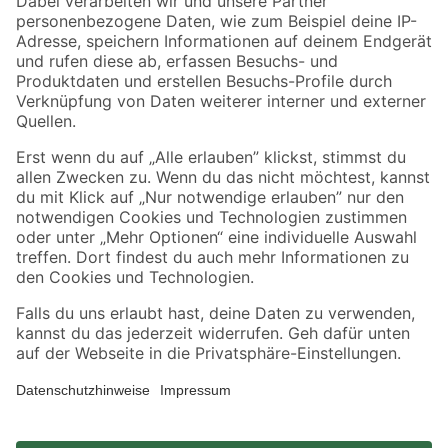
Zahlungsarten
Versandarten
Sicher einkaufen
Jetzt die toom-App herunterladen
Alle Preisangaben in EUR inkl. gesetzl. MwSt.. Die dargestellten Angebote sind unter
Umständen nicht in allen Märkten verfügbar. Die angegebenen Verfügbarkeiten beziehen
sich auf den unter "Mein Markt" ausgewählten toom Baumarkt. Alle Angebote und
Produkte nur solange der Vorrat reicht.
*Paketversand ab 59 € versandkostenfrei, gilt nicht für Artikel mit Speditionsversand, hier
fallen zusätzliche Versandkosten an.