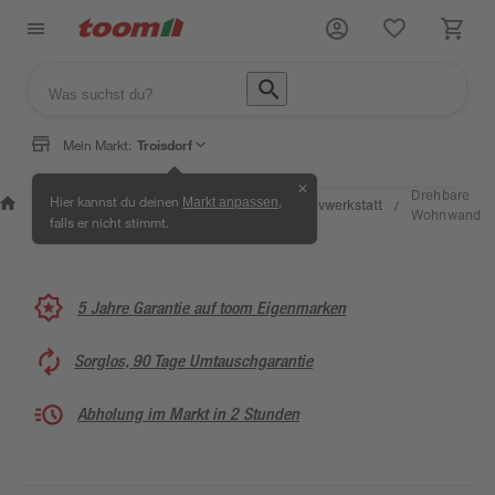
Mein Markt:
Troisdorf
✕
Wissen &
Selbermachen &
Drehbare
Hier kannst du deinen
,
Markt anpassen
Kreativwerkstatt
/
/
/
/
Service
Ratgeber
Wohnwand
falls er nicht stimmt.
5 Jahre Garantie auf toom Eigenmarken
Sorglos, 90 Tage Umtauschgarantie
Abholung im Markt in 2 Stunden