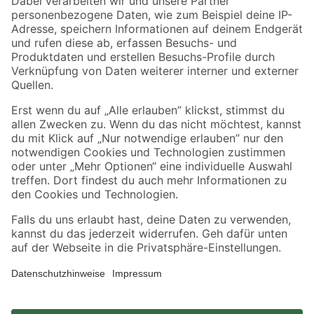
Zahlungsarten
Versandarten
Sicher einkaufen
Jetzt die toom-App herunterladen
Alle Preisangaben in EUR inkl. gesetzl. MwSt.. Die dargestellten Angebote sind unter
Umständen nicht in allen Märkten verfügbar. Die angegebenen Verfügbarkeiten beziehen
sich auf den unter "Mein Markt" ausgewählten toom Baumarkt. Alle Angebote und
Produkte nur solange der Vorrat reicht.
*Paketversand ab 59 € versandkostenfrei, gilt nicht für Artikel mit Speditionsversand, hier
fallen zusätzliche Versandkosten an.