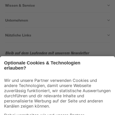
Wissen & Service
Unternehmen
Nützliche Links
Bleib auf dem Laufenden mit unserem Newsletter
Der toom Newsletter: Keine Angebote und Aktionen mehr verpassen!
Zur Newsletter Anmeldung
Folge uns