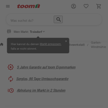
Mein Markt:
Troisdorf
✕
Wissen &
Selbermachen &
Garten-
Hier kannst du deinen
,
Markt anpassen
Kreativwerkstatt
/
/
/
/
Service
Ratgeber
Windmühle
falls er nicht stimmt.
5 Jahre Garantie auf toom Eigenmarken
Sorglos, 90 Tage Umtauschgarantie
Abholung im Markt in 2 Stunden