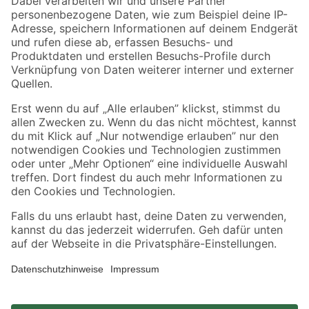
Zahlungsarten
Versandarten
Sicher einkaufen
Jetzt die toom-App herunterladen
Alle Preisangaben in EUR inkl. gesetzl. MwSt.. Die dargestellten Angebote sind unter
Umständen nicht in allen Märkten verfügbar. Die angegebenen Verfügbarkeiten beziehen
sich auf den unter "Mein Markt" ausgewählten toom Baumarkt. Alle Angebote und
Produkte nur solange der Vorrat reicht.
*Paketversand ab 59 € versandkostenfrei, gilt nicht für Artikel mit Speditionsversand, hier
fallen zusätzliche Versandkosten an.