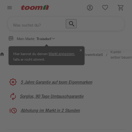
Mein Markt:
Troisdorf
✕
Wissen &
Selbermachen &
Kamin
Hier kannst du deinen
,
Markt anpassen
Kreativwerkstatt
/
/
/
/
Service
Ratgeber
selber bauen
falls er nicht stimmt.
5 Jahre Garantie auf toom Eigenmarken
Sorglos, 90 Tage Umtauschgarantie
Abholung im Markt in 2 Stunden