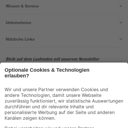
Wissen & Service
Unternehmen
Nützliche Links
Bleib auf dem Laufenden mit unserem Newsletter
Der toom Newsletter: Keine Angebote und Aktionen mehr verpassen!
Zur Newsletter Anmeldung
Folge uns