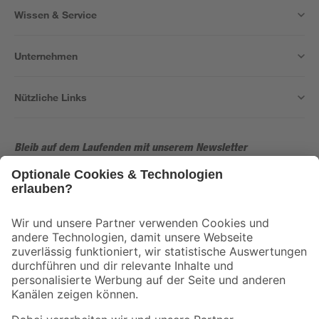
Wissen & Service
Unternehmen
Nützliche Links
Bleib auf dem Laufenden mit unserem Newsletter
Der toom Newsletter: Keine Angebote und Aktionen mehr verpassen!
Zur Newsletter Anmeldung
Folge uns