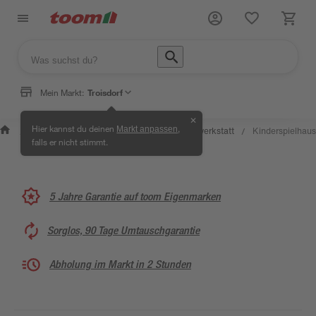
Mein Markt:
Troisdorf
✕
Wissen &
Selbermachen
Hier kannst du deinen
,
Markt anpassen
Kreativwerkstatt
Kinderspielhaus
/
/
/
/
Service
& Ratgeber
falls er nicht stimmt.
5 Jahre Garantie auf toom Eigenmarken
Sorglos, 90 Tage Umtauschgarantie
Abholung im Markt in 2 Stunden