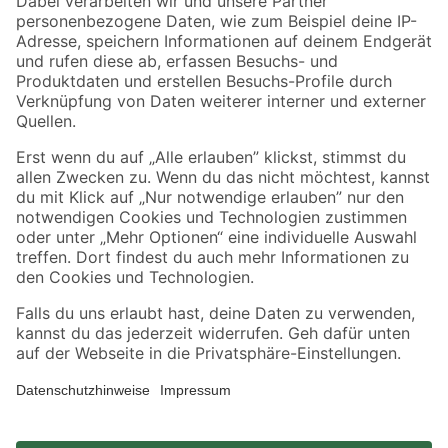
Zahlungsarten
Versandarten
Sicher einkaufen
Jetzt die toom-App herunterladen
Alle Preisangaben in EUR inkl. gesetzl. MwSt.. Die dargestellten Angebote sind unter
Umständen nicht in allen Märkten verfügbar. Die angegebenen Verfügbarkeiten beziehen
sich auf den unter "Mein Markt" ausgewählten toom Baumarkt. Alle Angebote und
Produkte nur solange der Vorrat reicht.
*Paketversand ab 59 € versandkostenfrei, gilt nicht für Artikel mit Speditionsversand, hier
fallen zusätzliche Versandkosten an.