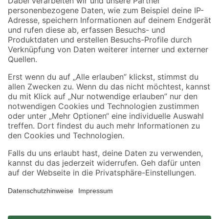
Zahlungsarten
Versandarten
Sicher einkaufen
Jetzt die toom-App herunterladen
Alle Preisangaben in EUR inkl. gesetzl. MwSt.. Die dargestellten Angebote sind unter
Umständen nicht in allen Märkten verfügbar. Die angegebenen Verfügbarkeiten beziehen
sich auf den unter "Mein Markt" ausgewählten toom Baumarkt. Alle Angebote und
Produkte nur solange der Vorrat reicht.
*Paketversand ab 59 € versandkostenfrei, gilt nicht für Artikel mit Speditionsversand, hier
fallen zusätzliche Versandkosten an.