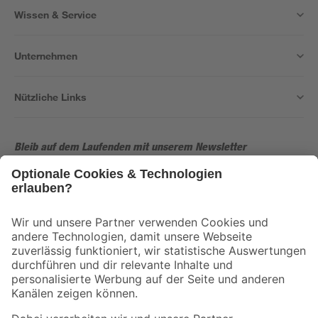
Wissen & Service
Unternehmen
Nützliche Links
Bleib auf dem Laufenden mit unserem Newsletter
Der toom Newsletter: Keine Angebote und Aktionen mehr verpassen!
Zur Newsletter Anmeldung
Folge uns