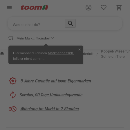
Mein Markt:
Troisdorf
✕
Wissen &
Selbermachen
Koppel/Wiese für
Hier kannst du deinen
,
Markt anpassen
Kreativwerkstatt
/
/
/
/
Service
& Ratgeber
Schleich Tiere
falls er nicht stimmt.
5 Jahre Garantie auf toom Eigenmarken
Sorglos, 90 Tage Umtauschgarantie
Abholung im Markt in 2 Stunden