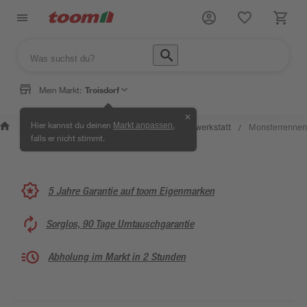
Mein Markt:
Troisdorf
✕
Wissen &
Selbermachen
Hier kannst du deinen
,
Markt anpassen
Kreativwerkstatt
Monsterrennen
/
/
/
/
Service
& Ratgeber
falls er nicht stimmt.
5 Jahre Garantie auf toom Eigenmarken
Sorglos, 90 Tage Umtauschgarantie
Abholung im Markt in 2 Stunden