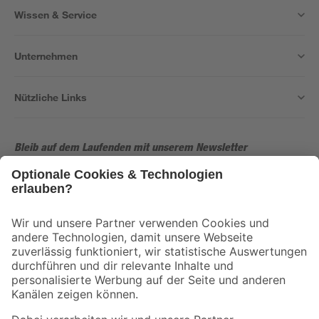
Wissen & Service
Unternehmen
Nützliche Links
Bleib auf dem Laufenden mit unserem Newsletter
Der toom Newsletter: Keine Angebote und Aktionen mehr verpassen!
Zur Newsletter Anmeldung
Folge uns