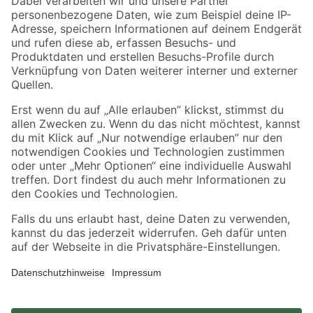
Zahlungsarten
Versandarten
Sicher einkaufen
Jetzt die toom-App herunterladen
Alle Preisangaben in EUR inkl. gesetzl. MwSt.. Die dargestellten Angebote sind unter
Umständen nicht in allen Märkten verfügbar. Die angegebenen Verfügbarkeiten beziehen
sich auf den unter "Mein Markt" ausgewählten toom Baumarkt. Alle Angebote und
Produkte nur solange der Vorrat reicht.
*Paketversand ab 59 € versandkostenfrei, gilt nicht für Artikel mit Speditionsversand, hier
fallen zusätzliche Versandkosten an.