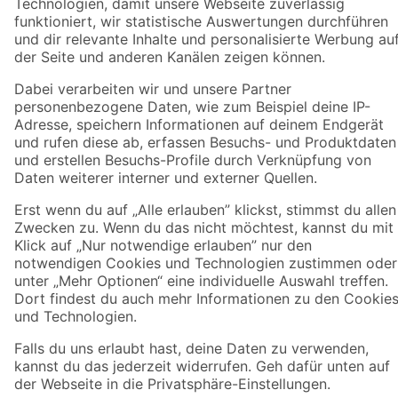
Zahlungsarten
Versandarten
Sicher einkaufen
Jetzt die toom-App herunterladen
Alle Preisangaben in EUR inkl. gesetzl. MwSt.. Die dargestellten Angebote sind unter
Umständen nicht in allen Märkten verfügbar. Die angegebenen Verfügbarkeiten beziehen
sich auf den unter "Mein Markt" ausgewählten toom Baumarkt. Alle Angebote und
Produkte nur solange der Vorrat reicht.
*Paketversand ab 59 € versandkostenfrei, gilt nicht für Artikel mit Speditionsversand, hier
fallen zusätzliche Versandkosten an.