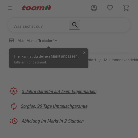
Mein Markt:
Troisdorf
✕
Wissen
Hier kannst du deinen
,
Markt anpassen
Selbermachen
&
Kreativwerkstatt
Mülltonnenverkleid
/
/
/
/
falls er nicht stimmt.
& Ratgeber
Service
5 Jahre Garantie auf toom Eigenmarken
Sorglos, 90 Tage Umtauschgarantie
Abholung im Markt in 2 Stunden