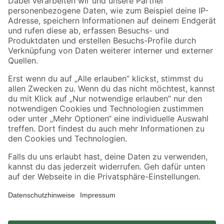
Zahlungsarten
Versandarten
Sicher einkaufen
Jetzt die toom-App herunterladen
Alle Preisangaben in EUR inkl. gesetzl. MwSt.. Die dargestellten Angebote sind unter
Umständen nicht in allen Märkten verfügbar. Die angegebenen Verfügbarkeiten beziehen
sich auf den unter "Mein Markt" ausgewählten toom Baumarkt. Alle Angebote und
Produkte nur solange der Vorrat reicht.
*Paketversand ab 59 € versandkostenfrei, gilt nicht für Artikel mit Speditionsversand, hier
fallen zusätzliche Versandkosten an.