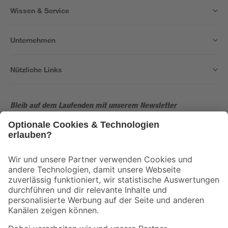
Wissen & Service
Unternehmen
Nützliche Links
Bleib auf dem Laufenden mit unserem Newsletter
Der toom Newsletter: Keine Angebote und Aktionen mehr verpassen!
Zur Newsletter Anmeldung
Folge uns