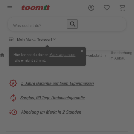
Mein Markt:
Troisdorf
✕
Wissen &
Selbermachen
Überdachung
Hier kannst du deinen
,
Markt anpassen
Kreativwerkstatt
/
/
/
/
Service
& Ratgeber
im Anbau
falls er nicht stimmt.
5 Jahre Garantie auf toom Eigenmarken
Sorglos, 90 Tage Umtauschgarantie
Abholung im Markt in 2 Stunden