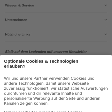
Wissen & Service
Unternehmen
Nützliche Links
Bleib auf dem Laufenden mit unserem Newsletter
Der toom Newsletter: Keine Angebote und Aktionen mehr verpassen!
Zur Newsletter Anmeldung
Folge uns