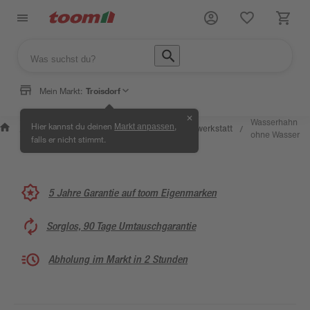
Mein Markt:
Troisdorf
✕
Wissen &
Selbermachen
Wasserhahn
Hier kannst du deinen
,
Markt anpassen
Kreativwerkstatt
/
/
/
/
Service
& Ratgeber
ohne Wasser
falls er nicht stimmt.
5 Jahre Garantie auf toom Eigenmarken
Sorglos, 90 Tage Umtauschgarantie
Abholung im Markt in 2 Stunden