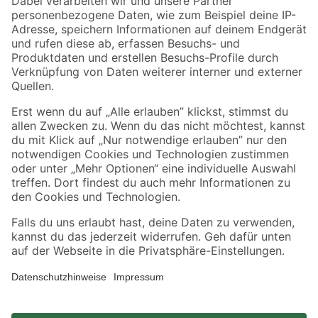
Zahlungsarten
Versandarten
Sicher einkaufen
Jetzt die toom-App herunterladen
Alle Preisangaben in EUR inkl. gesetzl. MwSt.. Die dargestellten Angebote sind unter
Umständen nicht in allen Märkten verfügbar. Die angegebenen Verfügbarkeiten beziehen
sich auf den unter "Mein Markt" ausgewählten toom Baumarkt. Alle Angebote und
Produkte nur solange der Vorrat reicht.
*Paketversand ab 59 € versandkostenfrei, gilt nicht für Artikel mit Speditionsversand, hier
fallen zusätzliche Versandkosten an.