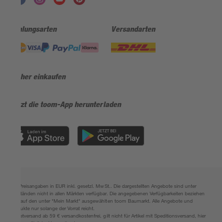
Zahlungsarten
Versandarten
Sicher einkaufen
Jetzt die toom-App herunterladen
Alle Preisangaben in EUR inkl. gesetzl. MwSt.. Die dargestellten Angebote sind unter
Umständen nicht in allen Märkten verfügbar. Die angegebenen Verfügbarkeiten beziehen
sich auf den unter "Mein Markt" ausgewählten toom Baumarkt. Alle Angebote und
Produkte nur solange der Vorrat reicht.
*Paketversand ab 59 € versandkostenfrei, gilt nicht für Artikel mit Speditionsversand, hier