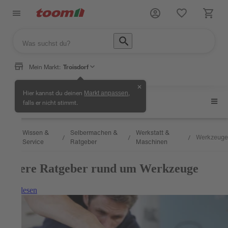
Mein Markt:
Troisdorf
✕
Hier kannst du deinen
,
Markt anpassen
Werkzeuge
falls er nicht stimmt.
Wissen &
Selbermachen &
Werkstatt &
Werkzeuge
/
/
/
/
Service
Ratgeber
Maschinen
Unsere Ratgeber rund um Werkzeuge
Weiterlesen