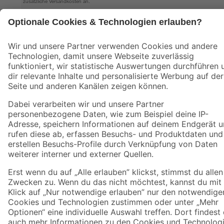
fallen zusätzliche Versandkosten an.
Datenschutz
Privatsphäre
Impressum
AGB
Nutzungsbedingungen
Widerrufsrecht
Vertrag widerrufen
Barrierefreiheit
© 2026 toom Baumarkt GmbH